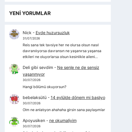
YENİ YORUMLAR
Nick
-
Evde huzursuzluk
31/07/2026
Reis sana tek tavsiye her ne olursa olsun nasıl
davranılıyorsa davransın ne yaşanırsa yaşansa
etkileri ne oluyorlarsa olsun kesinlikle aileni…
Deli gibi sevdim
-
Ne senle ne de sensiz
yaşanmıyor
30/07/2026
Hangi bölümü okuyorsun?
bebelaksütü
-
14 eylülde dönem mi başlıyo
30/07/2026
Olm ne anlatıyon ahahaha girsin sana paylaşımlar
Apoyusiken
-
ne okumaliyim
30/07/2026