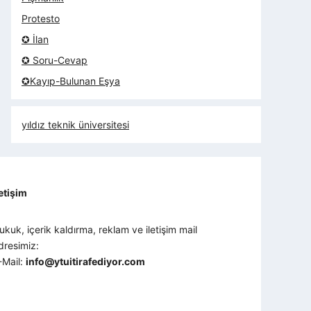
Protesto
✪ İlan
✪ Soru-Cevap
✪Kayıp-Bulunan Eşya
yıldız teknik üniversitesi
letişim
ukuk, içerik kaldırma, reklam ve iletişim mail
dresimiz:
-Mail:
info@ytuitirafediyor.com