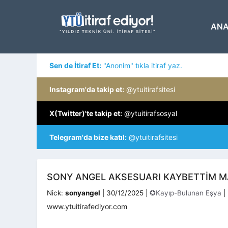
İçeriğe
atla
ANA
Sen de İtiraf Et:
"Anonim" tıkla itiraf yaz.
Instagram'da takip et:
@ytuitirafsitesi
X(Twitter)'te takip et:
@ytuitirafsosyal
Telegram'da bize katıl:
@ytuitirafsitesi
SONY ANGEL AKSESUARI KAYBETTİM M
Kategoriler
Nick:
sonyangel
|
30/12/2025
|
✪Kayıp-Bulunan Eşya
|
www.ytuitirafediyor.com