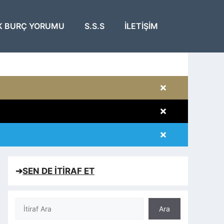
K BURÇ YORUMU
S.S.S
İLETIŞIM
×
×
×
×
➔
SEN DE İTİRAF ET
Ara
Ara