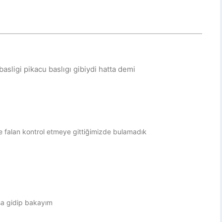
ligi pikacu baslıgı gibiydi hatta demi
ğe falan kontrol etmeye gittiğimizde bulamadık
rsa gidip bakayım