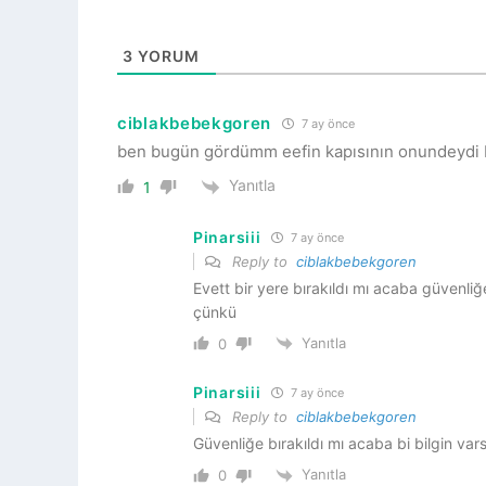
3
YORUM
ciblakbebekgoren
7 ay önce
ben bugün gördümm eefin kapısının onundeydi bas
Yanıtla
1
Pinarsiii
7 ay önce
Reply to
ciblakbebekgoren
Evett bir yere bırakıldı mı acaba güvenli
çünkü
Yanıtla
0
Pinarsiii
7 ay önce
Reply to
ciblakbebekgoren
Güvenliğe bırakıldı mı acaba bi bilgin va
Yanıtla
0