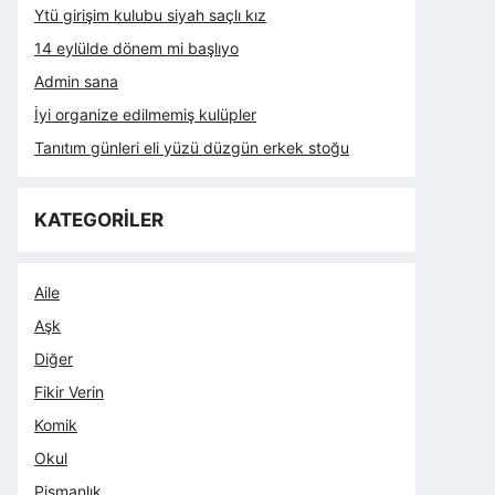
Ytü girişim kulubu siyah saçlı kız
14 eylülde dönem mi başlıyo
Admin sana
İyi organize edilmemiş kulüpler
Tanıtım günleri eli yüzü düzgün erkek stoğu
KATEGORİLER
Aile
Aşk
Diğer
Fikir Verin
Komik
Okul
Pişmanlık