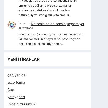
Arkadaşlar bu arada dislike atıyonuz falan
umrumda değil ama bizde bi zamanlar
sindiremeyip dislike atıyoduk madem
tutturabiliyoz istediğimiz ortalama bi…
İpucu
-
Ne senle ne de sensiz yaşanmıyor
29/07/2026
Benim vericeğim en büyük ipucu mezun olmam
lazımdı ve mezun olsaydım her şeye rağmen
belki son kez olucak diye senle…
YENİ İTİRAFLAR
çap/yan dal
sscb forma
Çap
yataygecis
Evde huzursuzluk