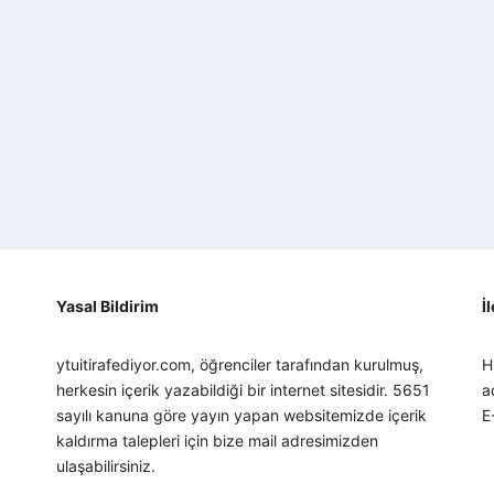
Yasal Bildirim
İ
ytuitirafediyor.com, öğrenciler tarafından kurulmuş,
H
herkesin içerik yazabildiği bir internet sitesidir. 5651
a
sayılı kanuna göre yayın yapan websitemizde içerik
E
kaldırma talepleri için bize mail adresimizden
ulaşabilirsiniz.