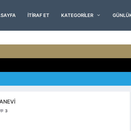
SAYFA
ITIRAF ET
KATEGORILER
GÜNLÜ
ANEVİ
💬
3