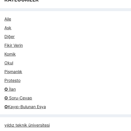
Aile
Aşk
Diğer
Fikir Verin
Komik
Okul
Pişmanlık
Protesto
✪ İlan
✪ Soru-Cevap
✪Kayıp-Bulunan Eşya
yıldız teknik üniversitesi