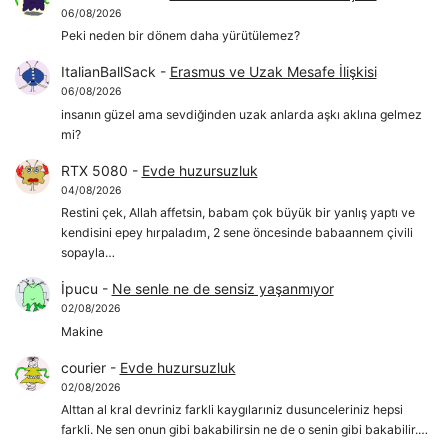
06/08/2026
Peki neden bir dönem daha yürütülemez?
ItalianBallSack
-
Erasmus ve Uzak Mesafe İlişkisi
06/08/2026
insanın güzel ama sevdiğinden uzak anlarda aşkı aklına gelmez
mi?
RTX 5080
-
Evde huzursuzluk
04/08/2026
Restini çek, Allah affetsin, babam çok büyük bir yanlış yaptı ve
kendisini epey hırpaladım, 2 sene öncesinde babaannem çivili
sopayla…
İpucu
-
Ne senle ne de sensiz yaşanmıyor
02/08/2026
Makine
courier
-
Evde huzursuzluk
02/08/2026
Alttan al kral devriniz farkli kaygılarıniz dusunceleriniz hepsi
farkli. Ne sen onun gibi bakabilirsin ne de o senin gibi bakabilir.…