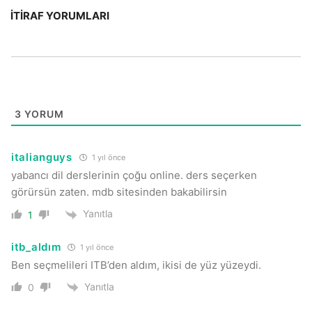
İTIRAF YORUMLARI
3
YORUM
italianguys
1 yıl önce
yabancı dil derslerinin çoğu online. ders seçerken
görürsün zaten. mdb sitesinden bakabilirsin
Yanıtla
1
itb_aldım
1 yıl önce
Ben seçmelileri ITB’den aldım, ikisi de yüz yüzeydi.
Yanıtla
0