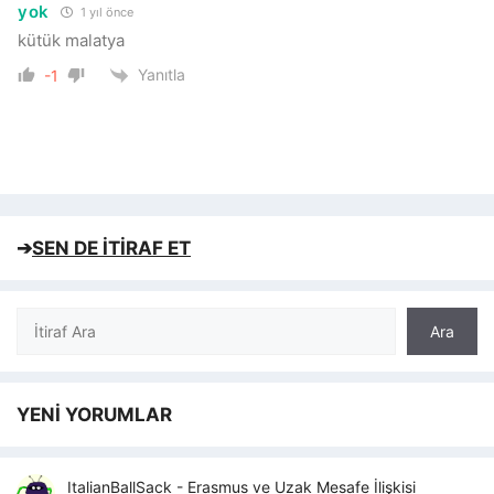
yok
1 yıl önce
kütük malatya
Yanıtla
-1
➔
SEN DE İTİRAF ET
Ara
Ara
YENİ YORUMLAR
ItalianBallSack
-
Erasmus ve Uzak Mesafe İlişkisi