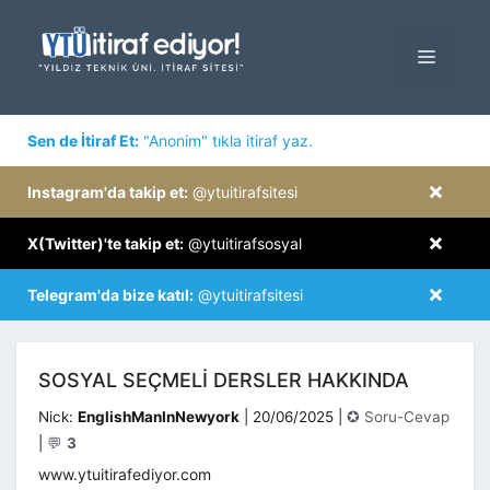
İçeriğe
atla
MENÜ
×
Sen de İtiraf Et:
"Anonim" tıkla itiraf yaz.
×
Instagram'da takip et:
@ytuitirafsitesi
×
X(Twitter)'te takip et:
@ytuitirafsosyal
×
Telegram'da bize katıl:
@ytuitirafsitesi
SOSYAL SEÇMELI DERSLER HAKKINDA
Kategoriler
Nick:
EnglishManInNewyork
|
20/06/2025
|
✪ Soru-Cevap
|
💬
3
www.ytuitirafediyor.com