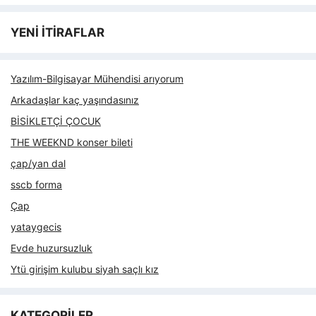
YENİ İTİRAFLAR
Yazılım-Bilgisayar Mühendisi arıyorum
Arkadaşlar kaç yaşındasınız
BİSİKLETÇİ ÇOCUK
THE WEEKND konser bileti
çap/yan dal
sscb forma
Çap
yataygecis
Evde huzursuzluk
Ytü girişim kulubu siyah saçlı kız
KATEGORİLER