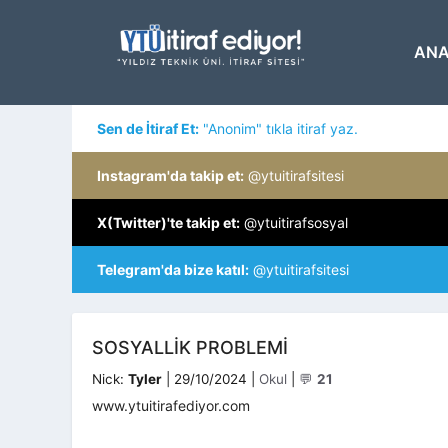
İçeriğe
atla
ANA
Sen de İtiraf Et:
"Anonim" tıkla itiraf yaz.
Instagram'da takip et:
@ytuitirafsitesi
X(Twitter)'te takip et:
@ytuitirafsosyal
Telegram'da bize katıl:
@ytuitirafsitesi
SOSYALLIK PROBLEMI
Kategoriler
Nick:
Tyler
|
29/10/2024
|
Okul
|
💬
21
www.ytuitirafediyor.com