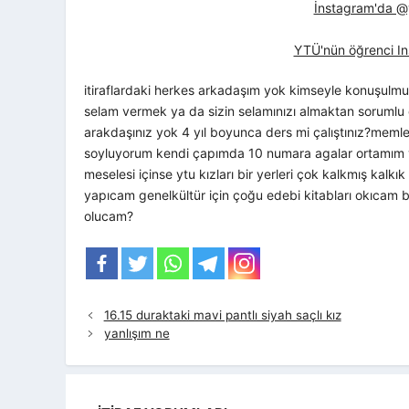
İnstagram'da @yt
YTÜ'nün öğrenci In
itiraflardaki herkes arkadaşım yok kimseyle konuşulmuy
selam vermek ya da sizin selamınızı almaktan sorumlu d
arakdaşınız yok 4 yıl boyunca ders mi çalıştınız?mem
soyluyorum kendi çapımda 10 numara agalar ortamım va
meselesi içinse ytu kızları bir yerleri çok kalkmış kal
yapıcam genelkültür için çoğu edebi kitabları okıcam bir
olucam?
16.15 duraktaki mavi pantlı siyah saçlı kız
yanlışım ne