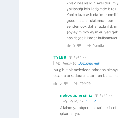
kolay insanlardır. Aksi durum
yaklaştığı için iletişimde biraz
Yani o kıza aslında imrenmeli
gücü. İnsan ilişkilerinde berba
senden çok daha fazla ilişkim
şöyleyim böyleyimleri yeri gel
nasırlaşcak kadar kullanmıyo
Yanıtla
0
TYLER
1 yıl önce
Reply to
Düzgüngymli
bu gibi tiplemelerlede arkadaş olmayın
olsa da arkadaşını satar ben bunla s
Yanıtla
0
neboştiplersiniz
1 yıl önce
Reply to
TYLER
Allahım yaratıyorsun bari takip e
çıkarma ya.