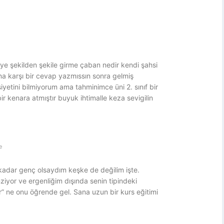
ye şekilden şekile girme çaban nedir kendi şahsi
na karşı bir cevap yazmıssın sonra gelmiş
siyetini bilmiyorum ama tahminimce üni 2. sınıf bir
 bir kenara atmıştır buyuk ihtimalle keza sevigilin
e
kadar genç olsaydım keşke de değilim işte.
nziyor ve ergenliğim dışında senin tipindeki
ir” ne onu öğrende gel. Sana uzun bir kurs eğitimi