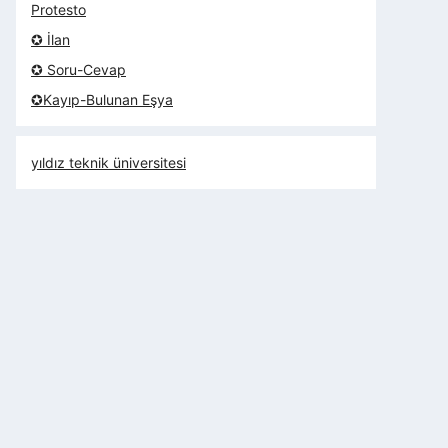
Protesto
✪ İlan
✪ Soru-Cevap
✪Kayıp-Bulunan Eşya
yıldız teknik üniversitesi