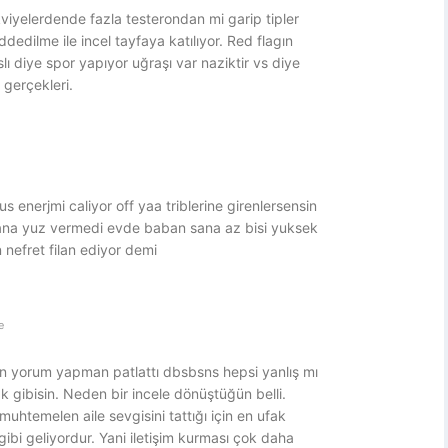
iyelerdende fazla testerondan mi garip tipler
ddedilme ile incel tayfaya katılıyor. Red flagın
aslı diye spor yapıyor uğraşı var naziktir vs diye
gerçekleri.
enerjmi caliyor off yaa triblerine girenlersensin
 sana yuz vermedi evde baban sana az bisi yuksek
nefret filan ediyor demi
e
 yorum yapman patlattı dbsbsns hepsi yanlış mı
.k gibisin. Neden bir incele dönüştüğün belli.
 muhtemelen aile sevgisini tattığı için en ufak
ibi geliyordur. Yani iletişim kurması çok daha