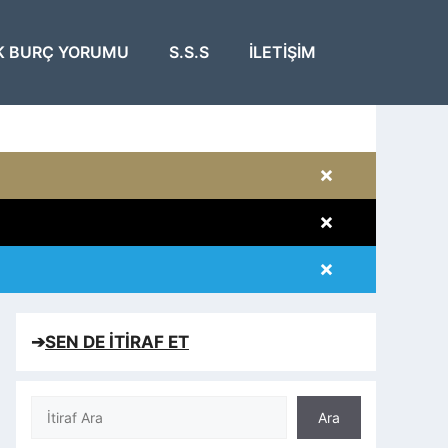
K BURÇ YORUMU
S.S.S
İLETIŞIM
×
×
×
×
➔
SEN DE İTİRAF ET
Ara
Ara