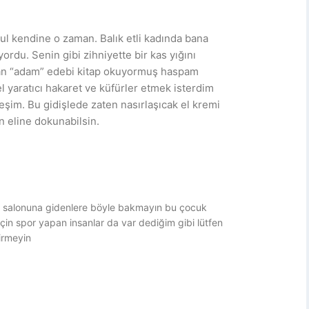
Bul kendine o zaman. Balık etli kadında bana
ordu. Senin gibi zihniyette bir kas yığını
dan “adam” edebi kitap okuyormuş haspam
aratıcı hakaret ve küfürler etmek isterdim
şim. Bu gidişlede zaten nasırlaşıcak el kremi
en eline dokunabilsin.
r salonuna gidenlere böyle bakmayın bu çocuk
çin spor yapan insanlar da var dediğim gibi lütfen
irmeyin