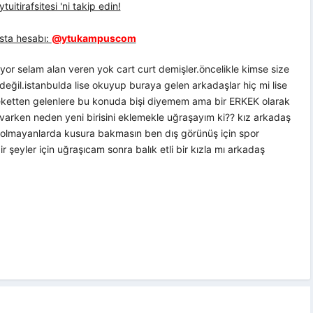
uitirafsitesi 'ni takip edin!
sta hesabı:
@ytukampuscom
or selam alan veren yok cart curt demişler.öncelikle kimse size
eğil.istanbulda lise okuyup buraya gelen arkadaşlar hiç mi lise
leketten gelenlere bu konuda bişi diyemem ama bir ERKEK olarak
rken neden yeni birisini eklemekle uğraşayım ki?? kız arkadaş
kık olmayanlarda kusura bakmasın ben dış görünüş için spor
 şeyler için uğraşıcam sonra balık etli bir kızla mı arkadaş