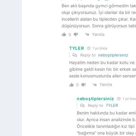
Ben aklı başında gymci görmedim takv
olup çıkıyorsunuz. İyi olanlar da bir re
incellerin alaları bu tiplerden çıkar. K
düşünüyorsun. Sonra görüyorsun tabi 
Yanıtla
0
TYLER
1 yıl önce
Reply to
neboştiplersiniz
Hayatim neden bu kadar kotu ve us 
gibime geldi kesin hic bir erkek
sesle konusmusturda ailen sensen 
Yanıtla
0
neboştiplersiniz
1 yıl önc
Reply to
TYLER
Benim hakkında bu kadar emin
olur. Ayrıca insan analizinde b
Öncelikle tanımladığın kız tipi
“bağırma” ona büyük bir olay g