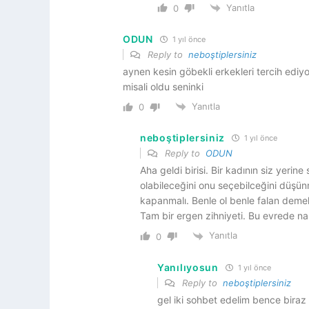
Yanıtla
0
ODUN
1 yıl önce
Reply to
neboştiplersiniz
aynen kesin göbekli erkekleri tercih edi
misali oldu seninki
Yanıtla
0
neboştiplersiniz
1 yıl önce
Reply to
ODUN
Aha geldi birisi. Bir kadının siz yerin
olabileceğini onu seçebilceğini düşü
kapanmalı. Benle ol benle falan demeli
Tam bir ergen zihniyeti. Bu evrede nas
Yanıtla
0
Yanılıyosun
1 yıl önce
Reply to
neboştiplersiniz
gel iki sohbet edelim bence biraz