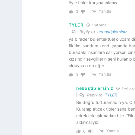
öyle tipler karşına çıkmış
Yanıtla
0
TYLER
1 yıl önce
Reply to
neboştiplersiniz
ya birader bu entektuel olucam di
fikirimi sundum kendi çapında ba
buradaki insanlara sallıyorsun cin
kızsındır sevgililerin seni kullanıp
olduysa o da eğer
Yanıtla
0
neboştiplersiniz
1 yıl önc
Reply to
TYLER
Bir doğru tutturamadın ya. O 
Kullanıp atıcak tipler sana be
erkeklerle çıkmadım bile. “Fik
aldırmalıyız.
Yanıtla
0