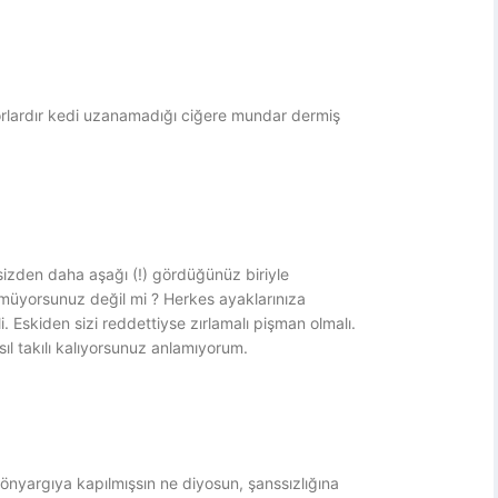
yorlardır kedi uzanamadığı ciğere mundar dermiş
e sizden daha aşağı (!) gördüğünüz biriyle
nmüyorsunuz değil mi ? Herkes ayaklarınıza
. Eskiden sizi reddettiyse zırlamalı pişman olmalı.
ıl takılı kalıyorsunuz anlamıyorum.
 önyargıya kapılmışsın ne diyosun, şanssızlığına