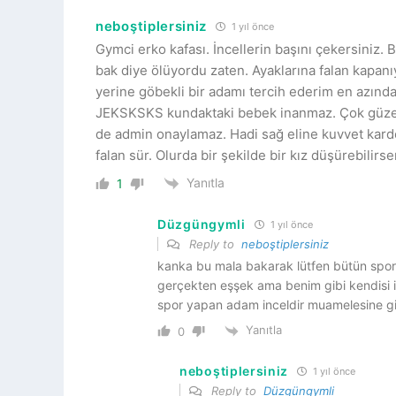
neboştiplersiniz
1 yıl önce
Gymci erko kafası. İncellerin başını çekersiniz. 
bak diye ölüyordu zaten. Ayaklarına falan kapanıy
yerine göbekli bir adamı tercih ederim en azın
JEKSKSKS kundaktaki bebek inanmaz. Çok güzel y
de admin onaylamaz. Hadi sağ eline kuvvet karde
falan sür. Olurda bir şekilde bir kız düşürebilirs
Yanıtla
1
Düzgüngymli
1 yıl önce
Reply to
neboştiplersiniz
kanka bu mala bakarak lütfen bütün spo
gerçekten eşşek ama benim gibi kendisi i
spor yapan adam inceldir muamelesine g
Yanıtla
0
neboştiplersiniz
1 yıl önce
Reply to
Düzgüngymli