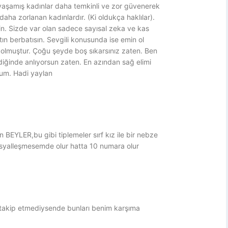
 yaşamış kadınlar daha temkinli ve zor güvenerek
 daha zorlanan kadınlardır. (Ki oldukça haklılar).
sin. Sizde var olan sadece sayısal zeka ve kas
tın berbatısın. Sevgili konusunda ise emin ol
 olmuştur. Çoğu şeyde boş sıkarsınız zaten. Ben
diğinde anlıyorsun zaten. En azından sağ elimi
rum. Hadi yaylan
 BEYLER,bu gibi tiplemeler sırf kız ile bir nebze
osyalleşmesemde olur hatta 10 numara olur
t takip etmediysende bunları benim karşıma