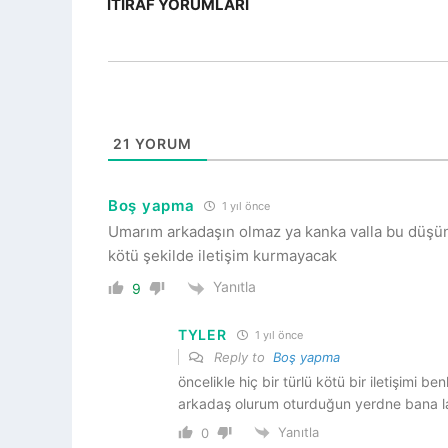
İTIRAF YORUMLARI
21
YORUM
Boş yapma
1 yıl önce
Umarım arkadaşın olmaz ya kanka valla bu düşün
kötü şekilde iletişim kurmayacak
Yanıtla
9
TYLER
1 yıl önce
Reply to
Boş yapma
öncelikle hiç bir türlü kötü bir iletişimi b
arkadaş olurum oturduğun yerdne bana l
Yanıtla
0