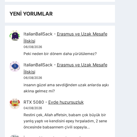
YENİ YORUMLAR
ItalianBallSack
-
Erasmus ve Uzak Mesafe
İlişkisi
06/08/2026
Peki neden bir dönem daha yürütülemez?
ItalianBallSack
-
Erasmus ve Uzak Mesafe
İlişkisi
06/08/2026
insanın güzel ama sevdiğinden uzak anlarda aşkı
aklına gelmez mi?
RTX 5080
-
Evde huzursuzluk
04/08/2026
Restini çek, Allah affetsin, babam çok büyük bir
yanlış yaptı ve kendisini epey hırpaladım, 2 sene
öncesinde babaannem çivili sopayla…