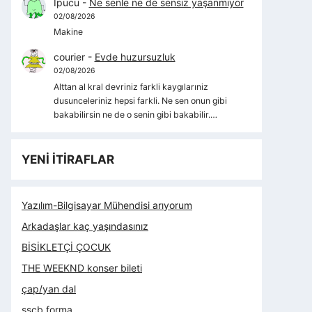
İpucu
-
Ne senle ne de sensiz yaşanmıyor
02/08/2026
Makine
courier
-
Evde huzursuzluk
02/08/2026
Alttan al kral devriniz farkli kaygılarıniz
dusunceleriniz hepsi farkli. Ne sen onun gibi
bakabilirsin ne de o senin gibi bakabilir.…
YENİ İTİRAFLAR
Yazılım-Bilgisayar Mühendisi arıyorum
Arkadaşlar kaç yaşındasınız
BİSİKLETÇİ ÇOCUK
THE WEEKND konser bileti
çap/yan dal
sscb forma