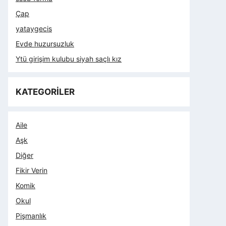
Çap
yataygecis
Evde huzursuzluk
Ytü girişim kulubu siyah saçlı kız
KATEGORİLER
Aile
Aşk
Diğer
Fikir Verin
Komik
Okul
Pişmanlık