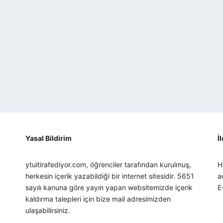
Yasal Bildirim
İ
ytuitirafediyor.com, öğrenciler tarafından kurulmuş,
H
herkesin içerik yazabildiği bir internet sitesidir. 5651
a
sayılı kanuna göre yayın yapan websitemizde içerik
E
kaldırma talepleri için bize mail adresimizden
ulaşabilirsiniz.