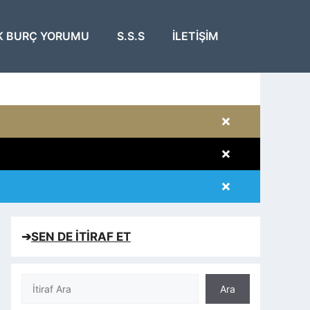
K BURÇ YORUMU
S.S.S
İLETIŞIM
×
×
×
×
➔
SEN DE İTİRAF ET
Ara
Ara