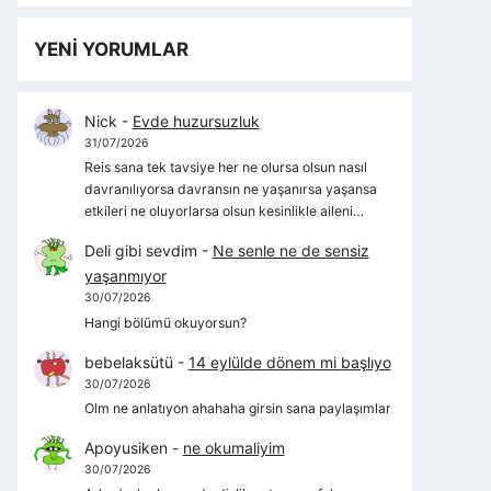
YENİ YORUMLAR
Nick
-
Evde huzursuzluk
31/07/2026
Reis sana tek tavsiye her ne olursa olsun nasıl
davranılıyorsa davransın ne yaşanırsa yaşansa
etkileri ne oluyorlarsa olsun kesinlikle aileni…
Deli gibi sevdim
-
Ne senle ne de sensiz
yaşanmıyor
30/07/2026
Hangi bölümü okuyorsun?
bebelaksütü
-
14 eylülde dönem mi başlıyo
30/07/2026
Olm ne anlatıyon ahahaha girsin sana paylaşımlar
Apoyusiken
-
ne okumaliyim
30/07/2026