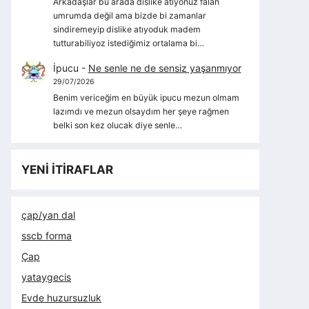
Arkadaşlar bu arada dislike atıyonuz falan
umrumda değil ama bizde bi zamanlar
sindiremeyip dislike atıyoduk madem
tutturabiliyoz istediğimiz ortalama bi…
İpucu
-
Ne senle ne de sensiz yaşanmıyor
29/07/2026
Benim vericeğim en büyük ipucu mezun olmam
lazımdı ve mezun olsaydım her şeye rağmen
belki son kez olucak diye senle…
YENİ İTİRAFLAR
çap/yan dal
sscb forma
Çap
yataygecis
Evde huzursuzluk