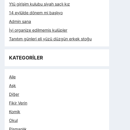
Ytü girişim kulubu siyah saçlı kız
14 eylülde dönem mi başlıyo
Admin sana
İyi organize edilmemiş kulüpler
Tanıtım günleri eli yüzü düzgün erkek stoğu
KATEGORİLER
Aile
Aşk
Diğer
Fikir Verin
Komik
Okul
Pişmanlık