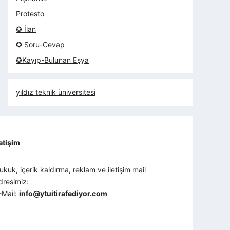
Protesto
✪ İlan
✪ Soru-Cevap
✪Kayıp-Bulunan Eşya
yıldız teknik üniversitesi
letişim
ukuk, içerik kaldırma, reklam ve iletişim mail
dresimiz:
-Mail:
info@ytuitirafediyor.com