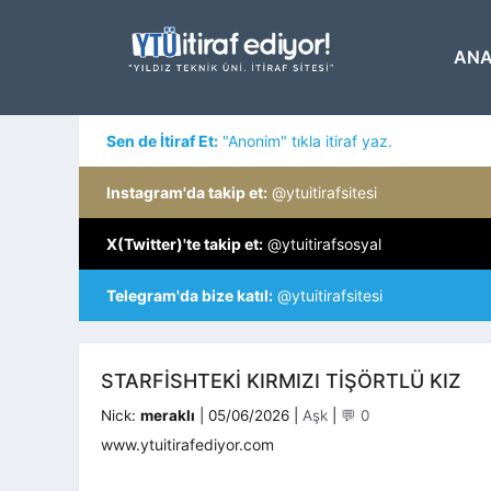
İçeriğe
atla
ANA
Sen de İtiraf Et:
"Anonim" tıkla itiraf yaz.
Instagram'da takip et:
@ytuitirafsitesi
X(Twitter)'te takip et:
@ytuitirafsosyal
Telegram'da bize katıl:
@ytuitirafsitesi
STARFISHTEKI KIRMIZI TIŞÖRTLÜ KIZ
Kategoriler
Nick:
meraklı
|
05/06/2026
|
Aşk
|
💬 0
www.ytuitirafediyor.com