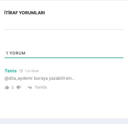
İTIRAF YORUMLARI
1
YORUM
Tenis
1 yıl önce
@dila_aydemr buraya yazabilirsin..
Yanıtla
0