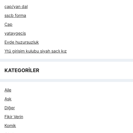
çap/yan dal
sscb forma
Çap
yataygecis
Evde huzursuzluk
Ytü girişim kulubu siyah saçlı kız
KATEGORİLER
Aile
Aşk
Diğer
Fikir Verin
Komik