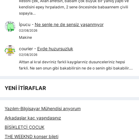
Restini çek, Allah affetsin, babam çok büyük bir yanlış yaptı ve
kendisini epey hırpaladım, 2 sene öncesinde babaannem çivili
sopayla…
İpucu
-
Ne senle ne de sensiz yaşanmıyor
02/08/2026
Makine
courier
-
Evde huzursuzluk
02/08/2026
Alttan al kral devriniz farkli kaygılarıniz dusunceleriniz hepsi
farkli. Ne sen onun gibi bakabilirsin ne de o senin gibi bakabilir.…
YENİ İTİRAFLAR
Yazılım-Bilgisayar Mühendisi arıyorum
Arkadaşlar kaç yaşındasınız
BİSİKLETÇİ ÇOCUK
THE WEEKND konser bileti