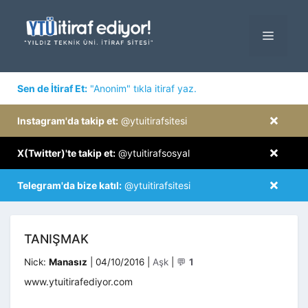
İçeriğe
atla
MENÜ
×
Sen de İtiraf Et:
"Anonim" tıkla itiraf yaz.
×
Instagram'da takip et:
@ytuitirafsitesi
×
X(Twitter)'te takip et:
@ytuitirafsosyal
×
Telegram'da bize katıl:
@ytuitirafsitesi
TANIŞMAK
Kategoriler
Nick:
Manasız
|
04/10/2016
|
Aşk
|
💬
1
www.ytuitirafediyor.com