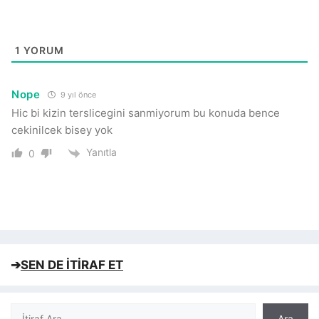
1
YORUM
Nope
9 yıl önce
Hic bi kizin terslicegini sanmiyorum bu konuda bence
cekinilcek bisey yok
Yanıtla
0
➔
SEN DE İTİRAF ET
Ara
Ara