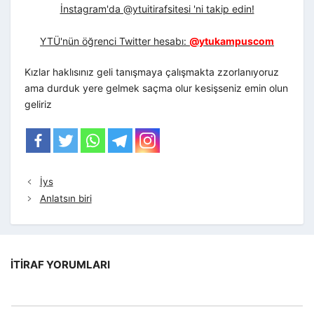
İnstagram'da @ytuitirafsitesi 'ni takip edin!
YTÜ'nün öğrenci Twitter hesabı:
@ytukampuscom
Kızlar haklısınız geli tanışmaya çalışmakta zzorlanıyoruz
ama durduk yere gelmek saçma olur kesişseniz emin olun
geliriz
İys
Anlatsın biri
İTIRAF YORUMLARI