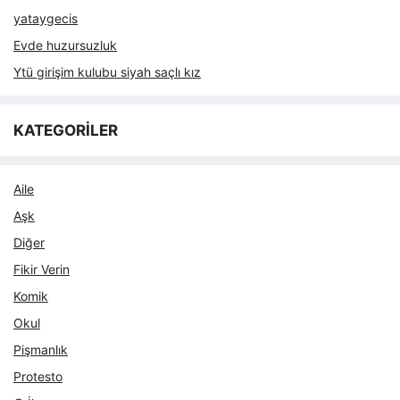
yataygecis
Evde huzursuzluk
Ytü girişim kulubu siyah saçlı kız
KATEGORİLER
Aile
Aşk
Diğer
Fikir Verin
Komik
Okul
Pişmanlık
Protesto