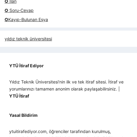
✪ İlan
✪ Soru-Cevap
✪Kayıp-Bulunan Eşya
yıldız teknik üniversitesi
YTÜ İtiraf Ediyor
Yıldız Teknik Üniversitesi'nin ilk ve tek itiraf sitesi. İtiraf ve
yorumlarınızı tamamen anonim olarak paylaşabilirsiniz. |
YTÜ İtiraf
Yasal Bildirim
ytuitirafediyor.com, öğrenciler tarafından kurulmuş,