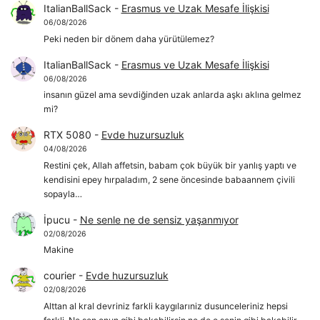
ItalianBallSack
-
Erasmus ve Uzak Mesafe İlişkisi
06/08/2026
Peki neden bir dönem daha yürütülemez?
ItalianBallSack
-
Erasmus ve Uzak Mesafe İlişkisi
06/08/2026
insanın güzel ama sevdiğinden uzak anlarda aşkı aklına gelmez
mi?
RTX 5080
-
Evde huzursuzluk
04/08/2026
Restini çek, Allah affetsin, babam çok büyük bir yanlış yaptı ve
kendisini epey hırpaladım, 2 sene öncesinde babaannem çivili
sopayla…
İpucu
-
Ne senle ne de sensiz yaşanmıyor
02/08/2026
Makine
courier
-
Evde huzursuzluk
02/08/2026
Alttan al kral devriniz farkli kaygılarıniz dusunceleriniz hepsi