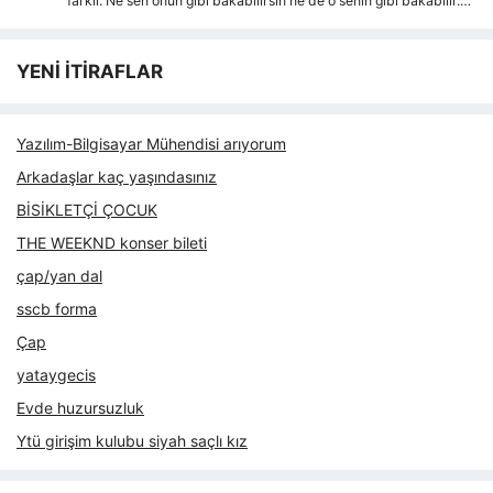
farkli. Ne sen onun gibi bakabilirsin ne de o senin gibi bakabilir.…
YENİ İTİRAFLAR
Yazılım-Bilgisayar Mühendisi arıyorum
Arkadaşlar kaç yaşındasınız
BİSİKLETÇİ ÇOCUK
THE WEEKND konser bileti
çap/yan dal
sscb forma
Çap
yataygecis
Evde huzursuzluk
Ytü girişim kulubu siyah saçlı kız