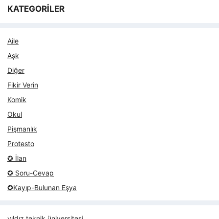
KATEGORİLER
Aile
Aşk
Diğer
Fikir Verin
Komik
Okul
Pişmanlık
Protesto
✪ İlan
✪ Soru-Cevap
✪Kayıp-Bulunan Eşya
yıldız teknik üniversitesi