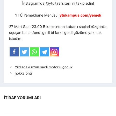
İnstagram'da @ytuitirafsitesi 'ni takip edin!
YTÜ Yemekhane Menüsü:
ytukampus.com/yemek
27 Mart Saat 23.00 B kapısından kabanlı saçlari rüzgarda
uçuşan bi hanfendi girdi bi farklı geldi gözüme yazmak
istedim
Yıldızdaki uzun saçlı motorlu çocuk
hokka önü
İTIRAF YORUMLARI