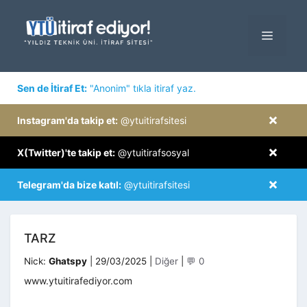
İçeriğe
atla
MENÜ
×
Sen de İtiraf Et:
"Anonim" tıkla itiraf yaz.
×
Instagram'da takip et:
@ytuitirafsitesi
×
X(Twitter)'te takip et:
@ytuitirafsosyal
×
Telegram'da bize katıl:
@ytuitirafsitesi
TARZ
Kategoriler
Nick:
Ghatspy
|
29/03/2025
|
Diğer
|
💬 0
www.ytuitirafediyor.com