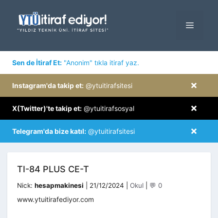
İçeriğe
atla
MENÜ
×
Sen de İtiraf Et:
"Anonim" tıkla itiraf yaz.
×
Instagram'da takip et:
@ytuitirafsitesi
×
X(Twitter)'te takip et:
@ytuitirafsosyal
×
Telegram'da bize katıl:
@ytuitirafsitesi
TI-84 PLUS CE-T
Kategoriler
Nick:
hesapmakinesi
|
21/12/2024
|
Okul
|
💬 0
www.ytuitirafediyor.com