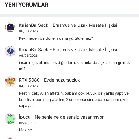
YENİ YORUMLAR
ItalianBallSack
-
Erasmus ve Uzak Mesafe İlişkisi
06/08/2026
Peki neden bir dönem daha yürütülemez?
ItalianBallSack
-
Erasmus ve Uzak Mesafe İlişkisi
06/08/2026
insanın güzel ama sevdiğinden uzak anlarda aşkı aklına gelmez
mi?
RTX 5080
-
Evde huzursuzluk
04/08/2026
Restini çek, Allah affetsin, babam çok büyük bir yanlış yaptı ve
kendisini epey hırpaladım, 2 sene öncesinde babaannem çivili
sopayla…
İpucu
-
Ne senle ne de sensiz yaşanmıyor
02/08/2026
Makine