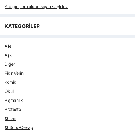
Ytü girişim kulubu siyah saçlı kız
KATEGORİLER
Aile
Aşk
Diğer
Fikir Verin
Komik
Okul
Pişmanlık
Protesto
✪ İlan
✪ Soru-Cevap