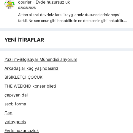
courier
-
Evde huzursuzluk
02/08/2026
Alttan al kral devriniz farkli kaygılarıniz dusunceleriniz hepsi
farkli. Ne sen onun gibi bakabilirsin ne de o senin gibi bakabilir.…
YENİ İTİRAFLAR
Yazılım-Bilgisayar Mühendisi arıyorum
Arkadaşlar kaç yaşındasınız
BİSİKLETÇİ ÇOCUK
THE WEEKND konser bileti
çap/yan dal
sscb forma
Çap
yataygecis
Evde huzursuzluk