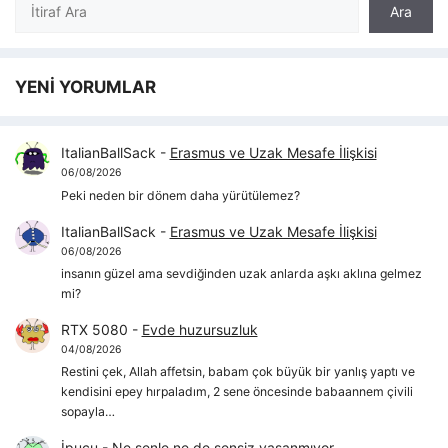
Ara
Ara
YENİ YORUMLAR
ItalianBallSack
-
Erasmus ve Uzak Mesafe İlişkisi
06/08/2026
Peki neden bir dönem daha yürütülemez?
ItalianBallSack
-
Erasmus ve Uzak Mesafe İlişkisi
06/08/2026
insanın güzel ama sevdiğinden uzak anlarda aşkı aklına gelmez
mi?
RTX 5080
-
Evde huzursuzluk
04/08/2026
Restini çek, Allah affetsin, babam çok büyük bir yanlış yaptı ve
kendisini epey hırpaladım, 2 sene öncesinde babaannem çivili
sopayla…
İpucu
-
Ne senle ne de sensiz yaşanmıyor