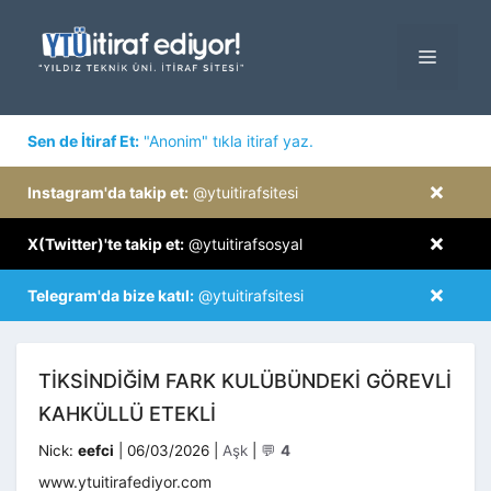
İçeriğe
atla
MENÜ
×
Sen de İtiraf Et:
"Anonim" tıkla itiraf yaz.
×
Instagram'da takip et:
@ytuitirafsitesi
×
X(Twitter)'te takip et:
@ytuitirafsosyal
×
Telegram'da bize katıl:
@ytuitirafsitesi
TIKSINDIĞIM FARK KULÜBÜNDEKI GÖREVLI
KAHKÜLLÜ ETEKLI
Kategoriler
Nick:
eefci
|
06/03/2026
|
Aşk
|
💬
4
www.ytuitirafediyor.com