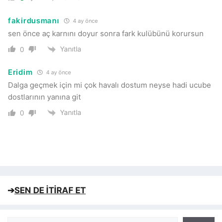
fakirdusmanı
4 ay önce
sen önce aç karnını doyur sonra fark kulübünü korursun
Yanıtla
0
Eridim
4 ay önce
Dalga geçmek için mi çok havalı dostum neyse hadi ucube
dostlarının yanına git
Yanıtla
0
➔
SEN DE İTİRAF ET