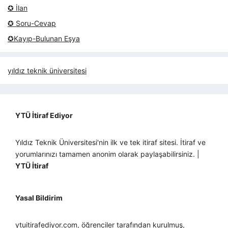
✪ İlan
✪ Soru-Cevap
✪Kayıp-Bulunan Eşya
yıldız teknik üniversitesi
YTÜ İtiraf Ediyor
Yıldız Teknik Üniversitesi'nin ilk ve tek itiraf sitesi. İtiraf ve
yorumlarınızı tamamen anonim olarak paylaşabilirsiniz. |
YTÜ İtiraf
Yasal Bildirim
ytuitirafediyor.com, öğrenciler tarafından kurulmuş,