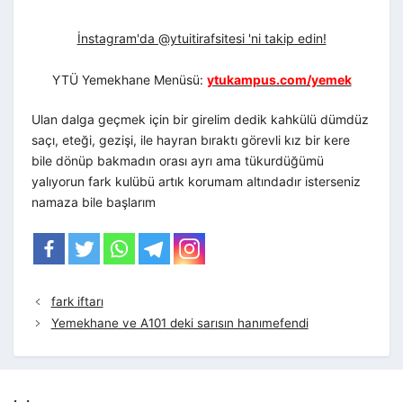
İnstagram'da @ytuitirafsitesi 'ni takip edin!
YTÜ Yemekhane Menüsü:
ytukampus.com/yemek
Ulan dalga geçmek için bir girelim dedik kahkülü dümdüz
saçı, eteği, gezişi, ile hayran bıraktı görevli kız bir kere
bile dönüp bakmadın orası ayrı ama tükurdüğümü
yalıyorun fark kulübü artık korumam altındadır isterseniz
namaza bile başlarım
fark iftarı
Yemekhane ve A101 deki sarısın hanımefendi