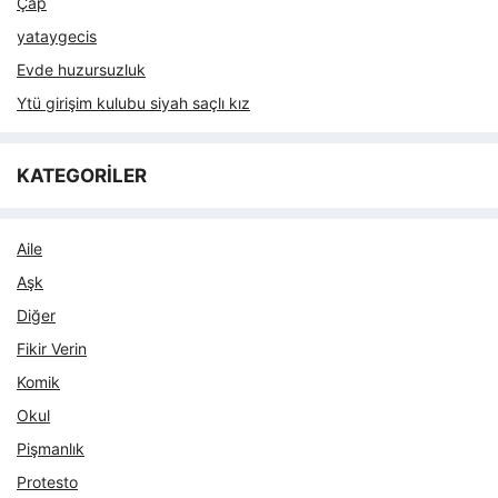
Çap
yataygecis
Evde huzursuzluk
Ytü girişim kulubu siyah saçlı kız
KATEGORİLER
Aile
Aşk
Diğer
Fikir Verin
Komik
Okul
Pişmanlık
Protesto