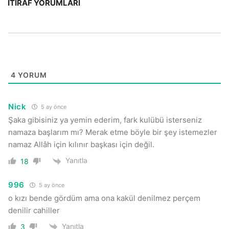
İTIRAF YORUMLARI
4
YORUM
Nick
5 ay önce
Şaka gibisiniz ya yemin ederim, fark kulübü isterseniz
namaza başlarım mı? Merak etme böyle bir şey istemezler
namaz Allâh için kılınır başkası için değil.
Yanıtla
18
996
5 ay önce
o kızı bende gördüm ama ona kakül denilmez perçem
denilir cahiller
Yanıtla
3