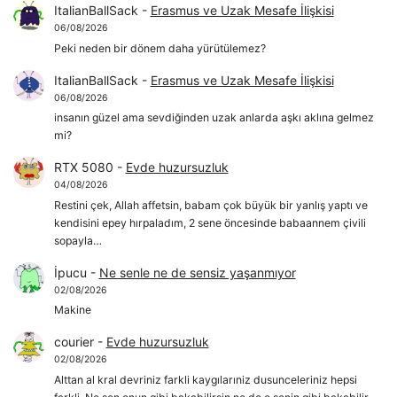
ItalianBallSack
-
Erasmus ve Uzak Mesafe İlişkisi
06/08/2026
Peki neden bir dönem daha yürütülemez?
ItalianBallSack
-
Erasmus ve Uzak Mesafe İlişkisi
06/08/2026
insanın güzel ama sevdiğinden uzak anlarda aşkı aklına gelmez
mi?
RTX 5080
-
Evde huzursuzluk
04/08/2026
Restini çek, Allah affetsin, babam çok büyük bir yanlış yaptı ve
kendisini epey hırpaladım, 2 sene öncesinde babaannem çivili
sopayla…
İpucu
-
Ne senle ne de sensiz yaşanmıyor
02/08/2026
Makine
courier
-
Evde huzursuzluk
02/08/2026
Alttan al kral devriniz farkli kaygılarıniz dusunceleriniz hepsi