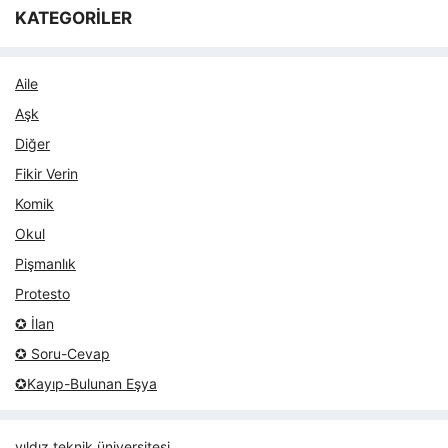
KATEGORİLER
Aile
Aşk
Diğer
Fikir Verin
Komik
Okul
Pişmanlık
Protesto
✪ İlan
✪ Soru-Cevap
✪Kayıp-Bulunan Eşya
yıldız teknik üniversitesi