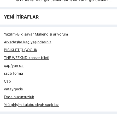
farkli. Ne sen onun gibi bakabilirsin ne de o senin gibi bakabilir.…
YENİ İTİRAFLAR
Yazılım-Bilgisayar Mühendisi arıyorum
Arkadaşlar kaç yaşındasınız
BİSİKLETÇİ ÇOCUK
THE WEEKND konser bileti
çap/yan dal
sscb forma
Çap
yataygecis
Evde huzursuzluk
Ytü girişim kulubu siyah saçlı kız