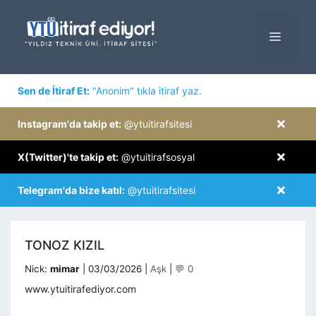
İçeriğe
atla
MENÜ
×
Sen de İtiraf Et:
"Anonim" tıkla itiraf yaz.
×
Instagram'da takip et:
@ytuitirafsitesi
×
X(Twitter)'te takip et:
@ytuitirafsosyal
×
Telegram'da bize katıl:
@ytuitirafsitesi
TONOZ KIZIL
Kategoriler
Nick:
mimar
|
03/03/2026
|
Aşk
|
💬 0
www.ytuitirafediyor.com