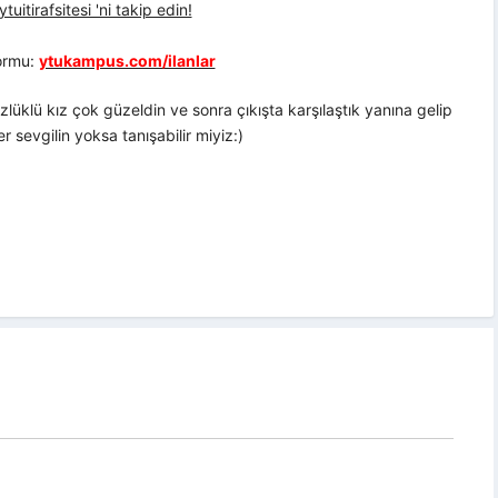
uitirafsitesi 'ni takip edin!
formu:
ytukampus.com/ilanlar
klü kız çok güzeldin ve sonra çıkışta karşılaştık yanına gelip
 sevgilin yoksa tanışabilir miyiz:)