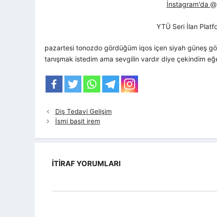
İnstagram'da @yt
YTÜ Seri İlan Plat
pazartesi tonozdo gördüğüm iqos içen siyah güneş gözlü
tanışmak istedim ama sevgilin vardır diye çekindim eğer
Diş Tedavi Gelişim
İsmi basit irem
İTIRAF YORUMLARI