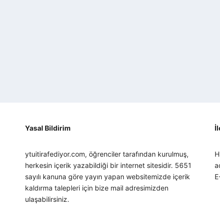
Yasal Bildirim
İ
ytuitirafediyor.com, öğrenciler tarafından kurulmuş,
H
herkesin içerik yazabildiği bir internet sitesidir. 5651
a
sayılı kanuna göre yayın yapan websitemizde içerik
E
kaldırma talepleri için bize mail adresimizden
ulaşabilirsiniz.