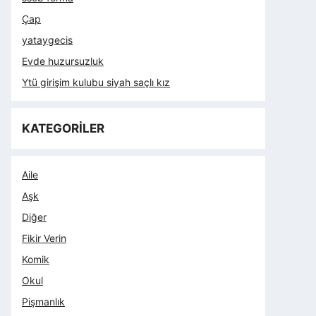
Çap
yataygecis
Evde huzursuzluk
Ytü girişim kulubu siyah saçlı kız
KATEGORİLER
Aile
Aşk
Diğer
Fikir Verin
Komik
Okul
Pişmanlık