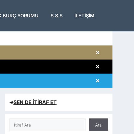
K BURÇ YORUMU
S.S.S
İLETIŞIM
×
×
×
×
➔
SEN DE İTİRAF ET
Ara
Ara