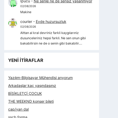
İpucu
-
Ne senle ne de sensiz yaşanmıyor
02/08/2026
Makine
courier
-
Evde huzursuzluk
02/08/2026
Alttan al kral devriniz farkli kaygılarıniz
dusunceleriniz hepsi farkli. Ne sen onun gibi
bakabilirsin ne de o senin gibi bakabilir.…
YENİ İTİRAFLAR
Yazılım-Bilgisayar Mühendisi arıyorum
Arkadaşlar kaç yaşındasınız
BİSİKLETÇİ ÇOCUK
THE WEEKND konser bileti
çap/yan dal
sscb forma