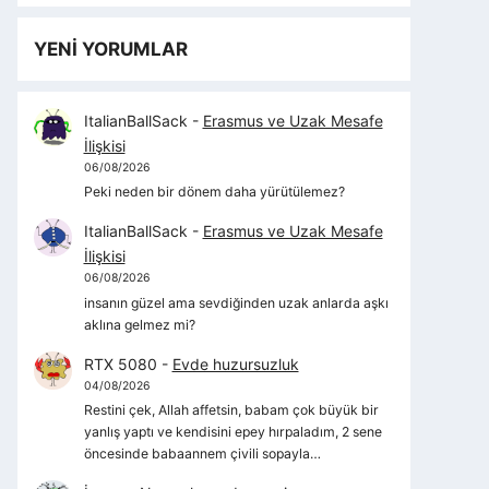
YENİ YORUMLAR
ItalianBallSack
-
Erasmus ve Uzak Mesafe
İlişkisi
06/08/2026
Peki neden bir dönem daha yürütülemez?
ItalianBallSack
-
Erasmus ve Uzak Mesafe
İlişkisi
06/08/2026
insanın güzel ama sevdiğinden uzak anlarda aşkı
aklına gelmez mi?
RTX 5080
-
Evde huzursuzluk
04/08/2026
Restini çek, Allah affetsin, babam çok büyük bir
yanlış yaptı ve kendisini epey hırpaladım, 2 sene
öncesinde babaannem çivili sopayla…