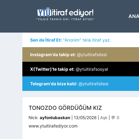
İçeriğe
atla
ANA
Sen de İtiraf Et:
"Anonim" tıkla itiraf yaz.
Instagram'da takip et:
@ytuitirafsitesi
X(Twitter)'te takip et:
@ytuitirafsosyal
Telegram'da bize katıl:
@ytuitirafsitesi
TONOZDO GÖRDÜĞÜM KIZ
Kategoriler
Nick:
ayfonlubaskan
|
13/05/2026
|
Aşk
|
💬 0
www.ytuitirafediyor.com