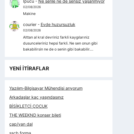
İpucu
-
Ne senle ne de sensiz yaşanmıyor
02/08/2026
Makine
courier
-
Evde huzursuzluk
02/08/2026
Alttan al kral devriniz farkli kaygılarıniz
dusunceleriniz hepsi farkli. Ne sen onun gibi
bakabilirsin ne de o senin gibi bakabilir.…
YENİ İTİRAFLAR
Yazılım-Bilgisayar Mühendisi arıyorum
Arkadaşlar kaç yaşındasınız
BİSİKLETÇİ ÇOCUK
THE WEEKND konser bileti
çap/yan dal
sscb forma