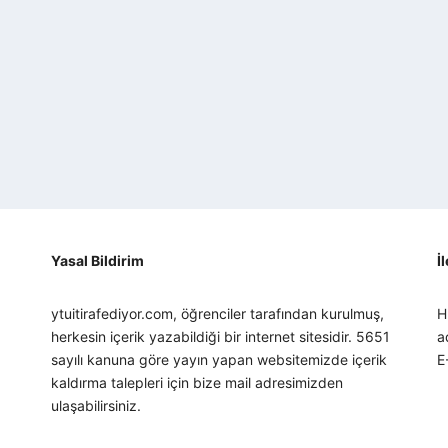
Yasal Bildirim
İ
ytuitirafediyor.com, öğrenciler tarafından kurulmuş,
H
herkesin içerik yazabildiği bir internet sitesidir. 5651
a
sayılı kanuna göre yayın yapan websitemizde içerik
E
kaldırma talepleri için bize mail adresimizden
ulaşabilirsiniz.