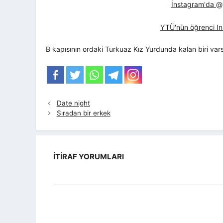
İnstagram'da @yt
YTÜ'nün öğrenci In
B kapısının ordaki Turkuaz Kız Yurdunda kalan biri var
Date night
Sıradan bir erkek
İTIRAF YORUMLARI