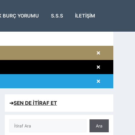
K BURÇ YORUMU
S.S.S
İLETIŞIM
×
×
×
×
➔
SEN DE İTİRAF ET
Ara
Ara