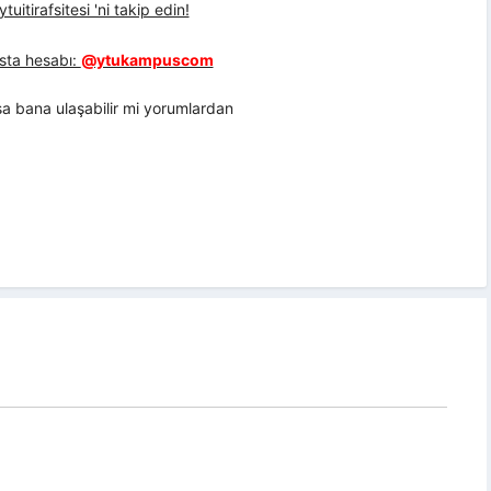
uitirafsitesi 'ni takip edin!
sta hesabı:
@ytukampuscom
sa bana ulaşabilir mi yorumlardan