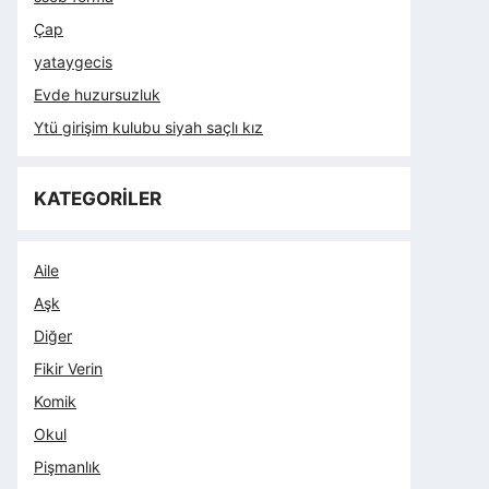
Çap
yataygecis
Evde huzursuzluk
Ytü girişim kulubu siyah saçlı kız
KATEGORİLER
Aile
Aşk
Diğer
Fikir Verin
Komik
Okul
Pişmanlık