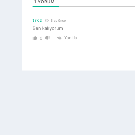
1
YORUM
trkz
8 ay önce
Ben kalıyorum
Yanıtla
0