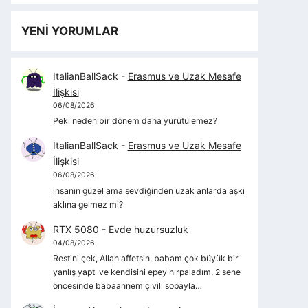
YENİ YORUMLAR
ItalianBallSack
-
Erasmus ve Uzak Mesafe
İlişkisi
06/08/2026
Peki neden bir dönem daha yürütülemez?
ItalianBallSack
-
Erasmus ve Uzak Mesafe
İlişkisi
06/08/2026
insanın güzel ama sevdiğinden uzak anlarda aşkı
aklına gelmez mi?
RTX 5080
-
Evde huzursuzluk
04/08/2026
Restini çek, Allah affetsin, babam çok büyük bir
yanlış yaptı ve kendisini epey hırpaladım, 2 sene
öncesinde babaannem çivili sopayla…