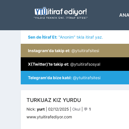
İçeriğe
atla
ANA
Sen de İtiraf Et:
"Anonim" tıkla itiraf yaz.
Instagram'da takip et:
@ytuitirafsitesi
X(Twitter)'te takip et:
@ytuitirafsosyal
Telegram'da bize katıl:
@ytuitirafsitesi
TURKUAZ KIZ YURDU
Kategoriler
Nick:
yurt
|
02/12/2025
|
Okul
|
💬
1
www.ytuitirafediyor.com