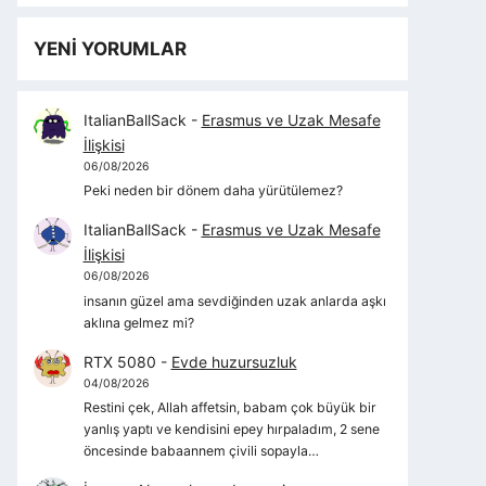
YENİ YORUMLAR
ItalianBallSack
-
Erasmus ve Uzak Mesafe
İlişkisi
06/08/2026
Peki neden bir dönem daha yürütülemez?
ItalianBallSack
-
Erasmus ve Uzak Mesafe
İlişkisi
06/08/2026
insanın güzel ama sevdiğinden uzak anlarda aşkı
aklına gelmez mi?
RTX 5080
-
Evde huzursuzluk
04/08/2026
Restini çek, Allah affetsin, babam çok büyük bir
yanlış yaptı ve kendisini epey hırpaladım, 2 sene
öncesinde babaannem çivili sopayla…