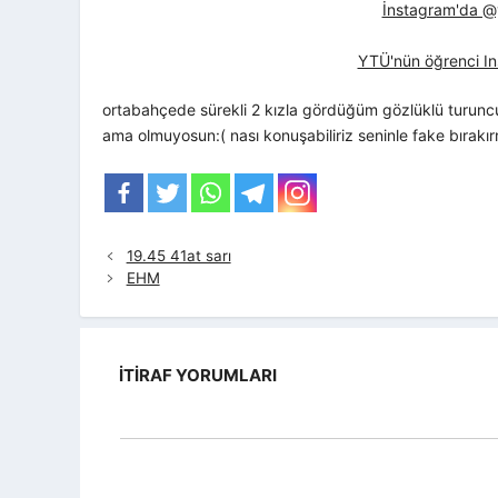
İnstagram'da @yt
YTÜ'nün öğrenci In
ortabahçede sürekli 2 kızla gördüğüm gözlüklü turuncu
ama olmuyosun:( nası konuşabiliriz seninle fake bırakır
19.45 41at sarı
EHM
İTIRAF YORUMLARI