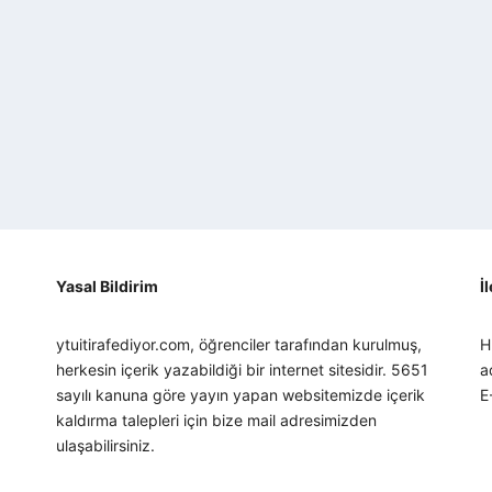
Yasal Bildirim
İ
ytuitirafediyor.com, öğrenciler tarafından kurulmuş,
H
herkesin içerik yazabildiği bir internet sitesidir. 5651
a
sayılı kanuna göre yayın yapan websitemizde içerik
E
kaldırma talepleri için bize mail adresimizden
ulaşabilirsiniz.