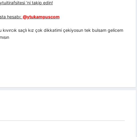
uitirafsitesi 'ni takip edin!
sta hesabı:
@ytukampuscom
 kıvırcık saçlı kız çok dikkatimi çekiyosun tek bulsam gelicem
mısın