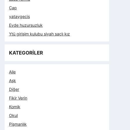
Çap
yataygecis
Evde huzursuzluk
Ytü girişim kulubu siyah saçlı kız
KATEGORİLER
Aile
Aşk
Diğer
Fikir Verin
Komik
Okul
Pişmanlık