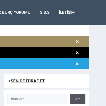
K BURÇ YORUMU
S.S.S
İLETIŞIM
×
×
×
×
➔
SEN DE İTİRAF ET
Ara
Ara