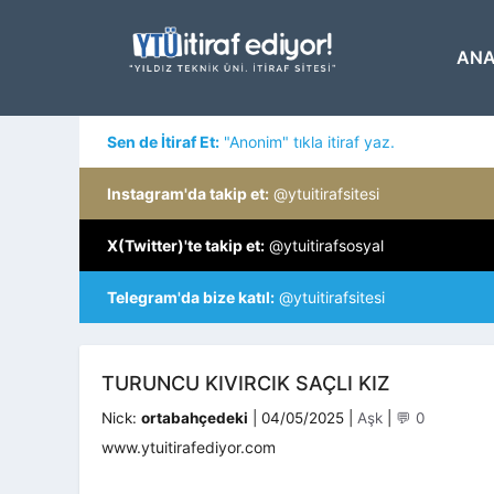
İçeriğe
atla
ANA
Sen de İtiraf Et:
"Anonim" tıkla itiraf yaz.
Instagram'da takip et:
@ytuitirafsitesi
X(Twitter)'te takip et:
@ytuitirafsosyal
Telegram'da bize katıl:
@ytuitirafsitesi
TURUNCU KIVIRCIK SAÇLI KIZ
Kategoriler
Nick:
ortabahçedeki
|
04/05/2025
|
Aşk
|
💬 0
www.ytuitirafediyor.com