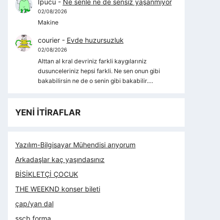
İpucu
-
Ne senle ne de sensiz yaşanmıyor
02/08/2026
Makine
courier
-
Evde huzursuzluk
02/08/2026
Alttan al kral devriniz farkli kaygılarıniz
dusunceleriniz hepsi farkli. Ne sen onun gibi
bakabilirsin ne de o senin gibi bakabilir.…
YENİ İTİRAFLAR
Yazılım-Bilgisayar Mühendisi arıyorum
Arkadaşlar kaç yaşındasınız
BİSİKLETÇİ ÇOCUK
THE WEEKND konser bileti
çap/yan dal
sscb forma