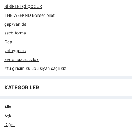
BİSİKLETÇİ ÇOCUK
THE WEEKND konser bileti
çap/yan dal
sscb forma
Çap
yataygecis
Evde huzursuzluk
Ytü girişim kulubu siyah saçlı kız
KATEGORİLER
Aile
Aşk
Diğer