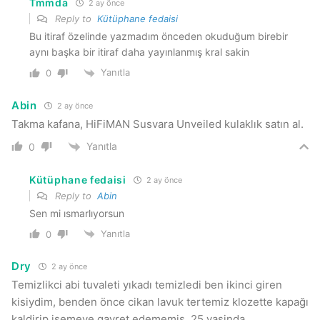
Tmmda
2 ay önce
Reply to
Kütüphane fedaisi
Bu itiraf özelinde yazmadım önceden okuduğum birebir
aynı başka bir itiraf daha yayınlanmış kral sakin
Yanıtla
0
Abin
2 ay önce
Takma kafana, HiFiMAN Susvara Unveiled kulaklık satın al.
Yanıtla
0
Kütüphane fedaisi
2 ay önce
Reply to
Abin
Sen mi ısmarlıyorsun
Yanıtla
0
Dry
2 ay önce
Temizlikci abi tuvaleti yıkadı temizledi ben ikinci giren
kisiydim, benden önce cikan lavuk tertemiz klozette kapağı
kaldirip isemeye gayret edememiş. 25 yasinda