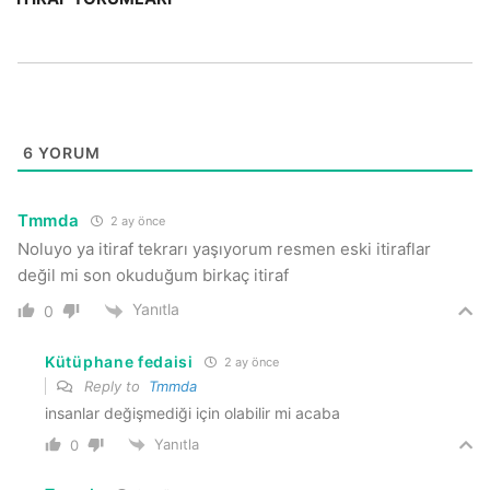
6
YORUM
Tmmda
2 ay önce
Noluyo ya itiraf tekrarı yaşıyorum resmen eski itiraflar
değil mi son okuduğum birkaç itiraf
Yanıtla
0
Kütüphane fedaisi
2 ay önce
Reply to
Tmmda
insanlar değişmediği için olabilir mi acaba
Yanıtla
0