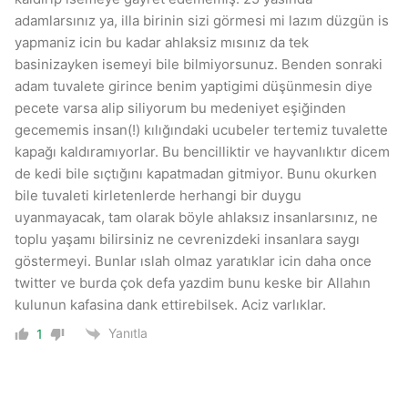
adamlarsınız ya, illa birinin sizi görmesi mi lazım düzgün is
yapmaniz icin bu kadar ahlaksiz mısınız da tek
basinizayken isemeyi bile bilmiyorsunuz. Benden sonraki
adam tuvalete girince benim yaptigimi düşünmesin diye
pecete varsa alip siliyorum bu medeniyet eşiğinden
gecememis insan(!) kılığındaki ucubeler tertemiz tuvalette
kapağı kaldıramıyorlar. Bu bencilliktir ve hayvanlıktır dicem
de kedi bile sıçtığını kapatmadan gitmiyor. Bunu okurken
bile tuvaleti kirletenlerde herhangi bir duygu
uyanmayacak, tam olarak böyle ahlaksız insanlarsınız, ne
toplu yaşamı bilirsiniz ne cevrenizdeki insanlara saygı
göstermeyi. Bunlar ıslah olmaz yaratıklar icin daha once
twitter ve burda çok defa yazdim bunu keske bir Allahın
kulunun kafasina dank ettirebilsek. Aciz varlıklar.
Yanıtla
1