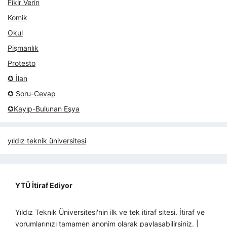
Fikir Verin
Komik
Okul
Pişmanlık
Protesto
✪ İlan
✪ Soru-Cevap
✪Kayıp-Bulunan Eşya
yıldız teknik üniversitesi
YTÜ İtiraf Ediyor
Yıldız Teknik Üniversitesi'nin ilk ve tek itiraf sitesi. İtiraf ve
yorumlarınızı tamamen anonim olarak paylaşabilirsiniz. |