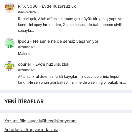
RTX 5080
-
Evde huzursuzluk
04/08/2026
Restini çek, Allah affetsin, babam çok büyük bir yanlış yaptı ve
kendisini epey hırpaladım, 2 sene öncesinde babaannem çivili
sopayla…
İpucu
-
Ne senle ne de sensiz yaşanmıyor
02/08/2026
Makine
courier
-
Evde huzursuzluk
02/08/2026
Alttan al kral devriniz farkli kaygılarıniz dusunceleriniz hepsi
farkli. Ne sen onun gibi bakabilirsin ne de o senin gibi bakabilir.…
YENİ İTİRAFLAR
Yazılım-Bilgisayar Mühendisi arıyorum
Arkadaşlar kaç yaşındasınız