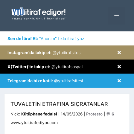
İçeriğe
atla
MENÜ
×
Sen de İtiraf Et:
"Anonim" tıkla itiraf yaz.
×
Instagram'da takip et:
@ytuitirafsitesi
×
X(Twitter)'te takip et:
@ytuitirafsosyal
×
Telegram'da bize katıl:
@ytuitirafsitesi
TUVALETIN ETRAFINA SIÇRATANLAR
Kategoriler
Nick:
Kütüphane fedaisi
|
14/05/2026
|
Protesto
|
💬
6
www.ytuitirafediyor.com