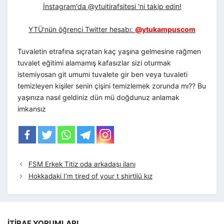
İnstagram'da @ytuitirafsitesi 'ni takip edin!
YTÜ'nün öğrenci Twitter hesabı:
@ytukampuscom
Tuvaletin etrafına sıçratan kaç yaşına gelmesine rağmen
tuvalet eğitimi alamamış kafasızlar sizi oturmak
istemiyosan git umumi tuvalete gir ben veya tuvaleti
temizleyen kişiler senin çişini temizlemek zorunda mı?? Bu
yaşınıza nasıl geldiniz dün mü doğdunuz anlamak
imkansız
FSM Erkek Titiz oda arkadaşı ilanı
Hokkadaki I’m tired of your t shirtliü kız
İTIRAF YORUMLARI