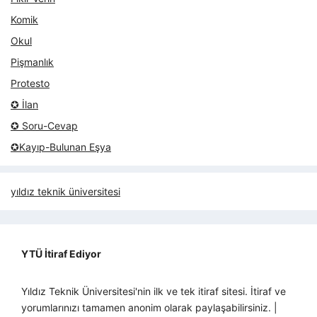
Komik
Okul
Pişmanlık
Protesto
✪ İlan
✪ Soru-Cevap
✪Kayıp-Bulunan Eşya
yıldız teknik üniversitesi
YTÜ İtiraf Ediyor
Yıldız Teknik Üniversitesi'nin ilk ve tek itiraf sitesi. İtiraf ve
yorumlarınızı tamamen anonim olarak paylaşabilirsiniz. |