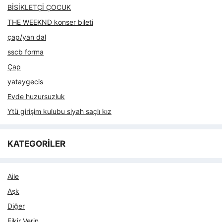
BİSİKLETÇİ ÇOCUK
THE WEEKND konser bileti
çap/yan dal
sscb forma
Çap
yataygecis
Evde huzursuzluk
Ytü girişim kulubu siyah saçlı kız
KATEGORİLER
Aile
Aşk
Diğer
Fikir Verin