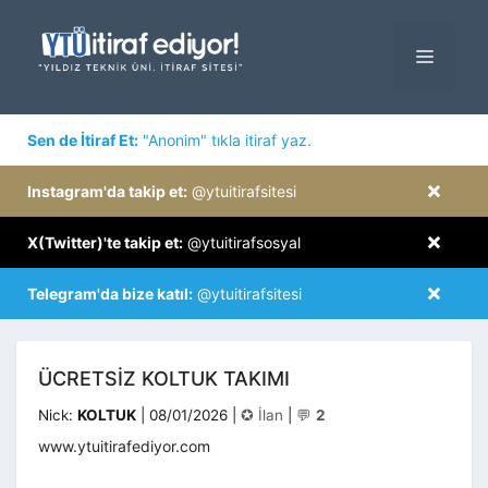
İçeriğe
atla
MENÜ
×
Sen de İtiraf Et:
"Anonim" tıkla itiraf yaz.
×
Instagram'da takip et:
@ytuitirafsitesi
×
X(Twitter)'te takip et:
@ytuitirafsosyal
×
Telegram'da bize katıl:
@ytuitirafsitesi
ÜCRETSİZ KOLTUK TAKIMI
Kategoriler
Nick:
KOLTUK
|
08/01/2026
|
✪ İlan
|
💬
2
www.ytuitirafediyor.com