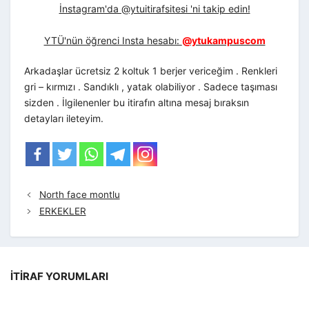
İnstagram'da @ytuitirafsitesi 'ni takip edin!
YTÜ'nün öğrenci Insta hesabı:
@ytukampuscom
Arkadaşlar ücretsiz 2 koltuk 1 berjer vericeğim . Renkleri
gri – kırmızı . Sandıklı , yatak olabiliyor . Sadece taşıması
sizden . İlgilenenler bu itirafın altına mesaj bıraksın
detayları ileteyim.
North face montlu
ERKEKLER
İTIRAF YORUMLARI