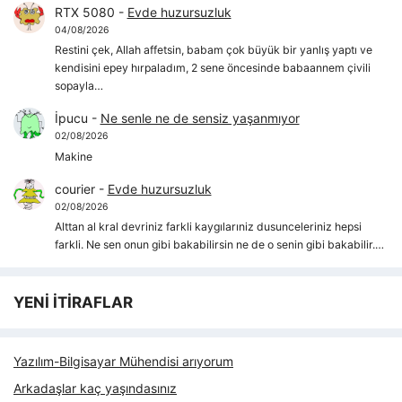
RTX 5080
-
Evde huzursuzluk
04/08/2026
Restini çek, Allah affetsin, babam çok büyük bir yanlış yaptı ve
kendisini epey hırpaladım, 2 sene öncesinde babaannem çivili
sopayla…
İpucu
-
Ne senle ne de sensiz yaşanmıyor
02/08/2026
Makine
courier
-
Evde huzursuzluk
02/08/2026
Alttan al kral devriniz farkli kaygılarıniz dusunceleriniz hepsi
farkli. Ne sen onun gibi bakabilirsin ne de o senin gibi bakabilir.…
YENİ İTİRAFLAR
Yazılım-Bilgisayar Mühendisi arıyorum
Arkadaşlar kaç yaşındasınız