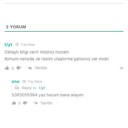
2
YORUM
Uyt
7 ay önce
Detaylı bilgi verir misiniz hocam
Konum nerede ve resim ulaştırma şansınız var mıdır
Yanıtla
0
eno
7 ay önce
Reply to
Uyt
5393055384 yaz hocam bana atayım
Yanıtla
0