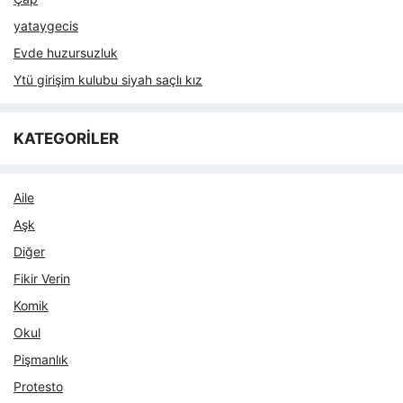
yataygecis
Evde huzursuzluk
Ytü girişim kulubu siyah saçlı kız
KATEGORİLER
Aile
Aşk
Diğer
Fikir Verin
Komik
Okul
Pişmanlık
Protesto