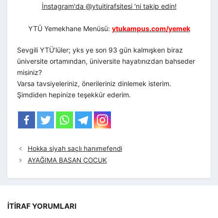
İnstagram'da @ytuitirafsitesi 'ni takip edin!
YTÜ Yemekhane Menüsü:
ytukampus.com/yemek
Sevgili YTÜ’lüler; yks ye son 93 gün kalmışken biraz
üniversite ortamından, üniversite hayatınızdan bahseder
misiniz?
Varsa tavsiyeleriniz, önerileriniz dinlemek isterim.
Şimdiden hepinize teşekkür ederim.
Hokka siyah saçlı hanımefendi
AYAĞIMA BASAN ÇOCUK
İTIRAF YORUMLARI