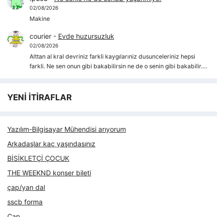
02/08/2026
Makine
courier
-
Evde huzursuzluk
02/08/2026
Alttan al kral devriniz farkli kaygılarıniz dusunceleriniz hepsi
farkli. Ne sen onun gibi bakabilirsin ne de o senin gibi bakabilir.…
YENİ İTİRAFLAR
Yazılım-Bilgisayar Mühendisi arıyorum
Arkadaşlar kaç yaşındasınız
BİSİKLETÇİ ÇOCUK
THE WEEKND konser bileti
çap/yan dal
sscb forma
Çap