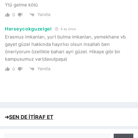
Ytü gelme kötü
Yanıtla
0
Herseycokguzelgel
4 ay önce
Erasmus imkanları, yurt bulma imkanları, yemekhane vb
gayet güzel hakkında hayırlısı olsun insallah ben
öneriyorum özellikle bahari ayri güzel. Hikaye gibi bir
kampusumuz var(davutpaşa)
Yanıtla
0
➔
SEN DE İTİRAF ET
Ara