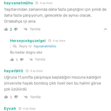
hayvanatmüho
4 ay önce
Yaşıtlarımdan zamanında daha fazla çalıştığım için şimdi de
daha fazla çalışıyorum, gelecekte de aynısı olacak.
Ortabahçe iyi ama
Yanıtla
2
Herseycokguzelgel
4 ay önce
Reply to
hayvanatmüho
Bu kadar dogru olur
Yanıtla
0
hayatbitti
4 ay önce
Uğruna 11.sınıfta çalışmaya başladığım mezuna kaldığım
üniversite hayatı bomboş çıktı liseli ben bu halimi görse
çok üzülürdü
Yanıtla
0
Eyvah
4 ay önce