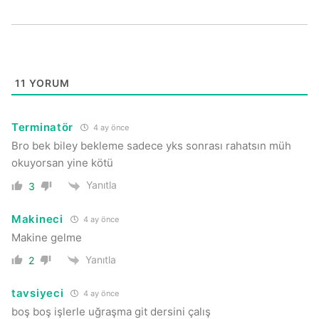
11
YORUM
Terminatör
4 ay önce
Bro bek biley bekleme sadece yks sonrası rahatsın müh
okuyorsan yine kötü
Yanıtla
3
Makineci
4 ay önce
Makine gelme
Yanıtla
2
tavsiyeci
4 ay önce
boş boş işlerle uğraşma git dersini çalış