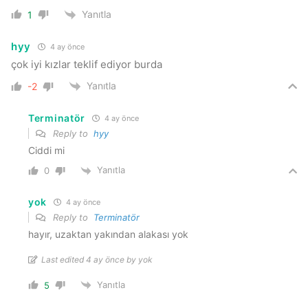
Yanıtla
1
hyy
4 ay önce
çok iyi kızlar teklif ediyor burda
Yanıtla
-2
Terminatör
4 ay önce
Reply to
hyy
Ciddi mi
Yanıtla
0
yok
4 ay önce
Reply to
Terminatör
hayır, uzaktan yakından alakası yok
Last edited 4 ay önce by yok
Yanıtla
5