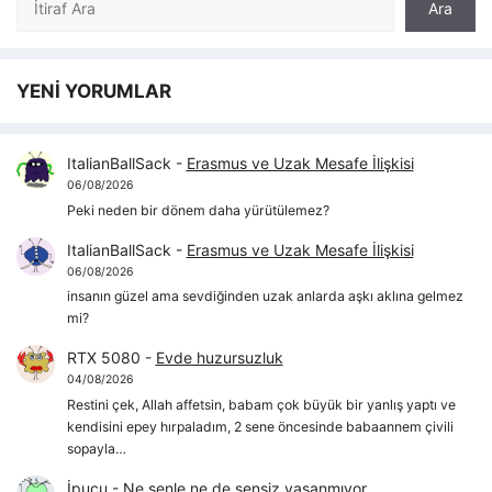
Ara
YENİ YORUMLAR
ItalianBallSack
-
Erasmus ve Uzak Mesafe İlişkisi
06/08/2026
Peki neden bir dönem daha yürütülemez?
ItalianBallSack
-
Erasmus ve Uzak Mesafe İlişkisi
06/08/2026
insanın güzel ama sevdiğinden uzak anlarda aşkı aklına gelmez
mi?
RTX 5080
-
Evde huzursuzluk
04/08/2026
Restini çek, Allah affetsin, babam çok büyük bir yanlış yaptı ve
kendisini epey hırpaladım, 2 sene öncesinde babaannem çivili
sopayla…
İpucu
-
Ne senle ne de sensiz yaşanmıyor