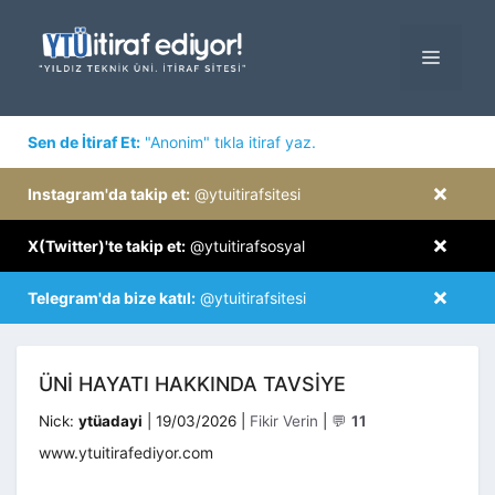
İçeriğe
atla
MENÜ
×
Sen de İtiraf Et:
"Anonim" tıkla itiraf yaz.
×
Instagram'da takip et:
@ytuitirafsitesi
×
X(Twitter)'te takip et:
@ytuitirafsosyal
×
Telegram'da bize katıl:
@ytuitirafsitesi
ÜNI HAYATI HAKKINDA TAVSIYE
Kategoriler
Nick:
ytüadayi
|
19/03/2026
|
Fikir Verin
|
💬
11
www.ytuitirafediyor.com