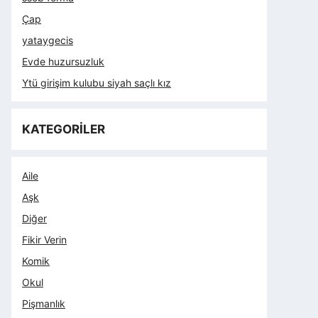
Çap
yataygecis
Evde huzursuzluk
Ytü girişim kulubu siyah saçlı kız
KATEGORİLER
Aile
Aşk
Diğer
Fikir Verin
Komik
Okul
Pişmanlık