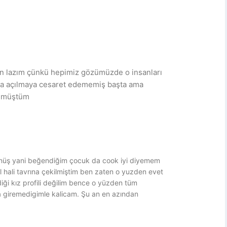
n lazım çünkü hepimiz gözümüzde o insanları
na açılmaya cesaret edememiş başta ama
ünmüştüm
nüş yani beğendiğim çocuk da cook iyi diyemem
l hali tavrına çekilmiştim ben zaten o yuzden evet
i kız profili değilim bence o yüzden tüm
 giremedigimle kalicam. Şu an en azından