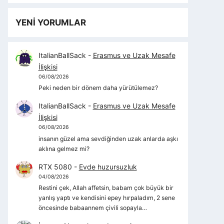
YENİ YORUMLAR
ItalianBallSack
-
Erasmus ve Uzak Mesafe
İlişkisi
06/08/2026
Peki neden bir dönem daha yürütülemez?
ItalianBallSack
-
Erasmus ve Uzak Mesafe
İlişkisi
06/08/2026
insanın güzel ama sevdiğinden uzak anlarda aşkı
aklına gelmez mi?
RTX 5080
-
Evde huzursuzluk
04/08/2026
Restini çek, Allah affetsin, babam çok büyük bir
yanlış yaptı ve kendisini epey hırpaladım, 2 sene
öncesinde babaannem çivili sopayla…