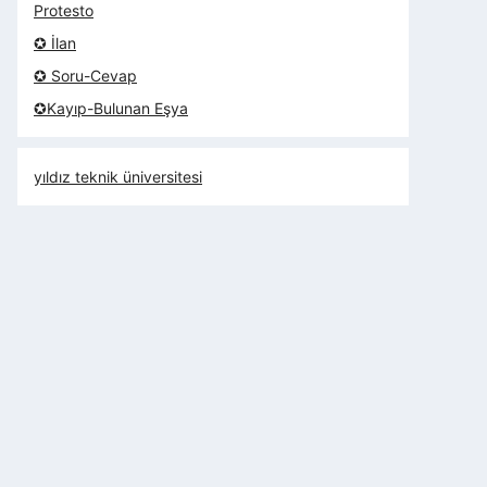
Protesto
✪ İlan
✪ Soru-Cevap
✪Kayıp-Bulunan Eşya
yıldız teknik üniversitesi