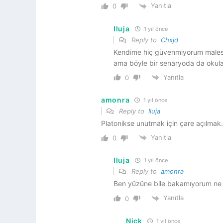
Yanıtla
0
Iluja
1 yıl önce
Reply to
Chxjd
Kendime hiç güvenmiyorum malesef
ama böyle bir senaryoda da okul
Yanıtla
0
amonra
1 yıl önce
Reply to
Iluja
Platonikse unutmak için çare açılmak
Yanıtla
0
Iluja
1 yıl önce
Reply to
amonra
Ben yüzüne bile bakamıyorum ne a
Yanıtla
0
Nick
1 yıl önce