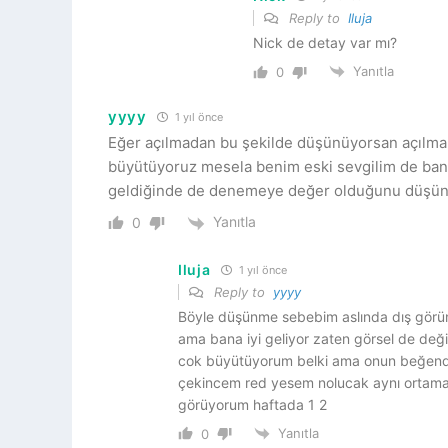
Reply to
Iluja
Nick de detay var mı?
Yanıtla
0
yyyy
1 yıl önce
Eğer açılmadan bu şekilde düşünüyorsan açılma
büyütüyoruz mesela benim eski sevgilim de ba
geldiğinde de denemeye değer olduğunu düş
Yanıtla
0
Iluja
1 yıl önce
Reply to
yyyy
Böyle düşünme sebebim aslında dış görü
ama bana iyi geliyor zaten görsel de deği
cok büyütüyorum belki ama onun beğendiğ
çekincem red yesem nolucak aynı ortama
görüyorum haftada 1 2
Yanıtla
0