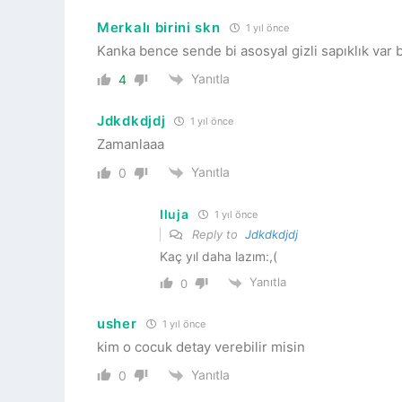
Merkalı birini skn
1 yıl önce
Kanka bence sende bi asosyal gizli sapıklık var 
Yanıtla
4
Jdkdkdjdj
1 yıl önce
Zamanlaaa
Yanıtla
0
Iluja
1 yıl önce
Reply to
Jdkdkdjdj
Kaç yıl daha lazım:,(
Yanıtla
0
usher
1 yıl önce
kim o cocuk detay verebilir misin
Yanıtla
0