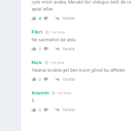
oyle misin acaba. Merakli biri oldugun belli de 
aptal laflar.
Yanıtla
4
Flört
1 yıl önce
Ne sacmalion be abla
Yanıtla
0
Nick
1 yıl önce
Yalanaı bırakta gel ben kızım gönül bu affeder
Yanıtla
0
Anonim
1 yıl önce
5
Yanıtla
0