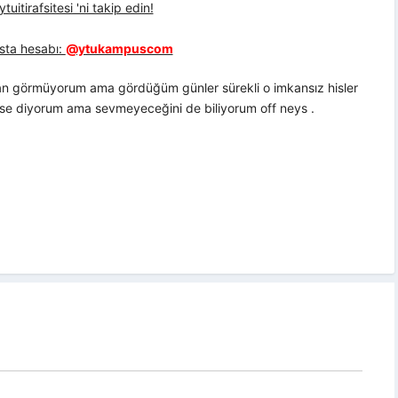
uitirafsitesi 'ni takip edin!
sta hesabı:
@ytukampuscom
zaman görmüyorum ama gördüğüm günler sürekli o imkansız hisler
evse diyorum ama sevmeyeceğini de biliyorum off neys .