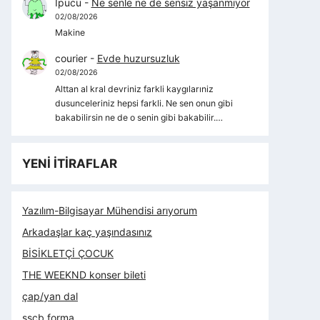
İpucu
-
Ne senle ne de sensiz yaşanmıyor
02/08/2026
Makine
courier
-
Evde huzursuzluk
02/08/2026
Alttan al kral devriniz farkli kaygılarıniz
dusunceleriniz hepsi farkli. Ne sen onun gibi
bakabilirsin ne de o senin gibi bakabilir.…
YENİ İTİRAFLAR
Yazılım-Bilgisayar Mühendisi arıyorum
Arkadaşlar kaç yaşındasınız
BİSİKLETÇİ ÇOCUK
THE WEEKND konser bileti
çap/yan dal
sscb forma