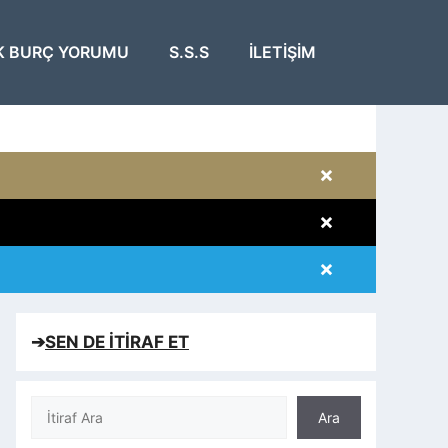
K BURÇ YORUMU
S.S.S
İLETIŞIM
×
×
×
×
➔
SEN DE İTİRAF ET
Ara
Ara