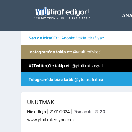
İçeriğe
atla
ANA
Sen de İtiraf Et:
"Anonim" tıkla itiraf yaz.
Instagram'da takip et:
@ytuitirafsitesi
X(Twitter)'te takip et:
@ytuitirafsosyal
Telegram'da bize katıl:
@ytuitirafsitesi
UNUTMAK
Kategoriler
Nick:
Iluja
|
21/11/2024
|
Pişmanlık
|
💬
20
www.ytuitirafediyor.com