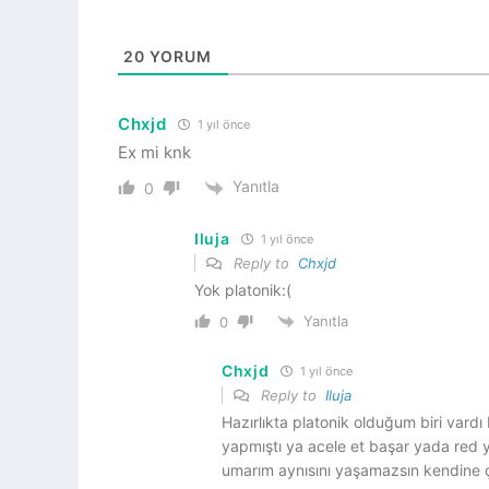
20
YORUM
Chxjd
1 yıl önce
Ex mi knk
Yanıtla
0
Iluja
1 yıl önce
Reply to
Chxjd
Yok platonik:(
Yanıtla
0
Chxjd
1 yıl önce
Reply to
Iluja
Hazırlıkta platonik olduğum biri vardı
yapmıştı ya acele et başar yada red y
umarım aynısını yaşamazsın kendine 