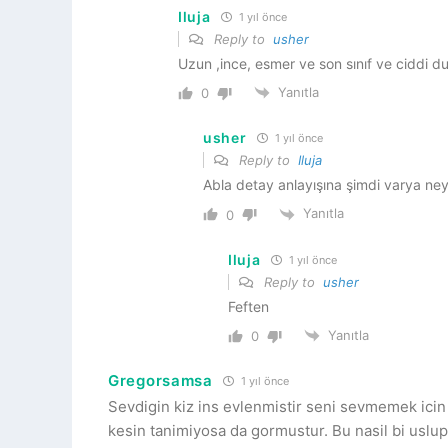
Iluja
1 yıl önce
Reply to
usher
Uzun ,ince, esmer ve son sınıf ve ciddi d
Yanıtla
0
usher
1 yıl önce
Reply to
Iluja
Abla detay anlayışına şimdi varya ne
Yanıtla
0
Iluja
1 yıl önce
Reply to
usher
Feften
Yanıtla
0
Gregorsamsa
1 yıl önce
Sevdigin kiz ins evlenmistir seni sevmemek icin
kesin tanimiyosa da gormustur. Bu nasil bi uslu