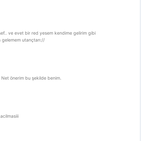
.. ve evet bir red yesem kendime gelirim gibi
a gelemem utançtan://
. Net önerim bu şekilde benim.
cilmasiii