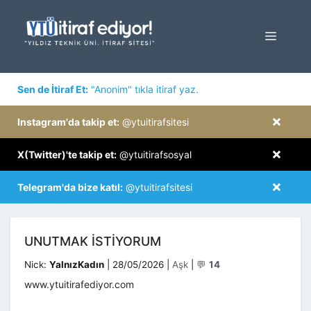
İçeriğe
atla
MENÜ
×
Sen de İtiraf Et:
"Anonim" tıkla itiraf yaz.
×
Instagram'da takip et:
@ytuitirafsitesi
×
X(Twitter)'te takip et:
@ytuitirafsosyal
×
Telegram'da bize katıl:
@ytuitirafsitesi
UNUTMAK İSTIYORUM
Kategoriler
Nick:
YalnızKadın
|
28/05/2026
|
Aşk
|
💬
14
www.ytuitirafediyor.com