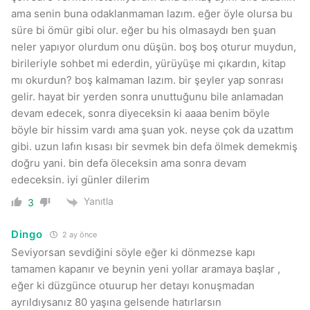
ama senin buna odaklanmaman lazım. eğer öyle olursa bu
süre bi ömür gibi olur. eğer bu his olmasaydı ben şuan
neler yapıyor olurdum onu düşün. boş boş oturur muydun,
birileriyle sohbet mi ederdin, yürüyüşe mi çıkardın, kitap
mı okurdun? boş kalmaman lazım. bir şeyler yap sonrası
gelir. hayat bir yerden sonra unuttuğunu bile anlamadan
devam edecek, sonra diyeceksin ki aaaa benim böyle
böyle bir hissim vardı ama şuan yok. neyse çok da uzattım
gibi. uzun lafın kısası bir sevmek bin defa ölmek demekmiş
doğru yani. bin defa öleceksin ama sonra devam
edeceksin. iyi günler dilerim
Yanıtla
3
Dingo
2 ay önce
Seviyorsan sevdiğini söyle eğer ki dönmezse kapı
tamamen kapanır ve beynin yeni yollar aramaya başlar ,
eğer ki düzgünce otuurup her detayı konuşmadan
ayrıldıysanız 80 yaşına gelsende hatırlarsın