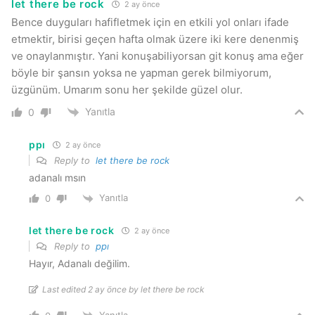
let there be rock
2 ay önce
Bence duyguları hafifletmek için en etkili yol onları ifade
etmektir, birisi geçen hafta olmak üzere iki kere denenmiş
ve onaylanmıştır. Yani konuşabiliyorsan git konuş ama eğer
böyle bir şansın yoksa ne yapman gerek bilmiyorum,
üzgünüm. Umarım sonu her şekilde güzel olur.
Yanıtla
0
ppı
2 ay önce
Reply to
let there be rock
adanalı msın
Yanıtla
0
let there be rock
2 ay önce
Reply to
ppı
Hayır, Adanalı değilim.
Last edited 2 ay önce by let there be rock
Yanıtla