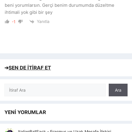
beni yorumlarsın. Gerçi benim durumumda düzeltme
ihtimali yok gibi bir şey
Yanıtla
-1
➔
SEN DE İTİRAF ET
Ara
Ara
YENİ YORUMLAR
ItalianBallSack
-
Erasmus ve Uzak Mesafe İlişkisi