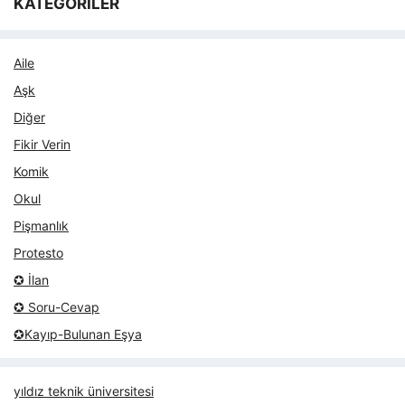
KATEGORİLER
Aile
Aşk
Diğer
Fikir Verin
Komik
Okul
Pişmanlık
Protesto
✪ İlan
✪ Soru-Cevap
✪Kayıp-Bulunan Eşya
yıldız teknik üniversitesi