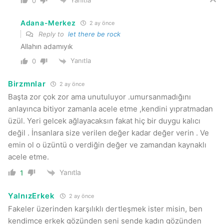
0
Adana-Merkez
2 ay önce
Reply to
let there be rock
Allahın adamıyık
Yanıtla
0
Birzmnlar
2 ay önce
Başta zor çok zor ama unutuluyor .umursanmadığını
anlayınca bitiyor zamanla acele etme ,kendini yıpratmadan
üzül. Yeri gelcek ağlayacaksın fakat hiç bir duygu kalıcı
değil . İnsanlara size verilen değer kadar değer verin . Ve
emin ol o üzüntü o verdiğin değer ve zamandan kaynaklı
acele etme.
Yanıtla
1
YalnızErkek
2 ay önce
Fakeler üzerinden karşılıklı dertleşmek ister misin, ben
kendimce erkek gözünden seni sende kadın gözünden