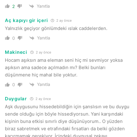
Yanıtla
2
Aç kapıyı gir içeri
2 ay önce
Yalnızlık geçiyor gönlümdeki ıslak caddelerden.
Yanıtla
0
Makineci
2 ay önce
Hocam aşıksın ama eleman seni hiç mi sevmiyor yoksa
aşıksın ama sadece açılmadın mı? Belki bunları
düşünmene hiç mahal bile yoktur.
Yanıtla
0
Duygular
2 ay önce
Aşk duygusunu hissedebildiğin için şanslısın ve bu duygu
sende olduğu için böyle hissediyorsun. Yani karşındaki
kişinin buna etkisi sınırlı diye düşünüyorum.. O yüzden
biraz sabretmek ve etrafındaki fırsatları da belki gözden
kaçırmamak gerekiyor. İçindeki duygusal zekayı