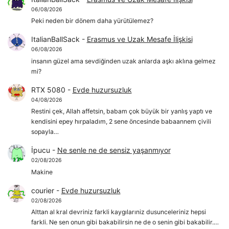
06/08/2026
Peki neden bir dönem daha yürütülemez?
ItalianBallSack
-
Erasmus ve Uzak Mesafe İlişkisi
06/08/2026
insanın güzel ama sevdiğinden uzak anlarda aşkı aklına gelmez
mi?
RTX 5080
-
Evde huzursuzluk
04/08/2026
Restini çek, Allah affetsin, babam çok büyük bir yanlış yaptı ve
kendisini epey hırpaladım, 2 sene öncesinde babaannem çivili
sopayla…
İpucu
-
Ne senle ne de sensiz yaşanmıyor
02/08/2026
Makine
courier
-
Evde huzursuzluk
02/08/2026
Alttan al kral devriniz farkli kaygılarıniz dusunceleriniz hepsi
farkli. Ne sen onun gibi bakabilirsin ne de o senin gibi bakabilir.…