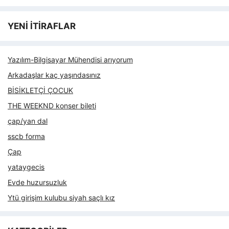
YENİ İTİRAFLAR
Yazılım-Bilgisayar Mühendisi arıyorum
Arkadaşlar kaç yaşındasınız
BİSİKLETÇİ ÇOCUK
THE WEEKND konser bileti
çap/yan dal
sscb forma
Çap
yataygecis
Evde huzursuzluk
Ytü girişim kulubu siyah saçlı kız