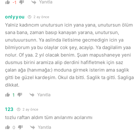
Yanıtla
-1
onlyyou
2 ay önce
Yalniz kadıncım unutursun icin yana yana, unutursun ölüm
sana bana, zaman basıp kanayan yarana, unutursun,
unutuuursunn. Ya aslinda iletisime gecmedigin icin ya
bilmiyorum ya bu olaylar cok şey, acayip. Ya dagilalim yaa
nolur. Of yaa. 2 yıl olacak benim. Şuan mapushaneye yeni
dusmus birini aramiza alip derdini hafifletmek için saz
çalan ağa (hanımağa:) moduna girmek isterim ama saglik
gitti be güzel kardeşim. Okul da bitti. Saglik ta gitti. Sagliga
dikkat.
Yanıtla
1
123
2 ay önce
tozlu raftan aldım tüm anılarımı acılarımı
Yanıtla
0