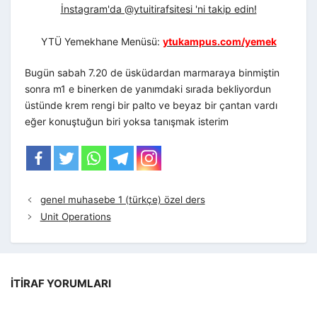
İnstagram'da @ytuitirafsitesi 'ni takip edin!
YTÜ Yemekhane Menüsü:
ytukampus.com/yemek
Bugün sabah 7.20 de üsküdardan marmaraya binmiştin
sonra m1 e binerken de yanımdaki sırada bekliyordun
üstünde krem rengi bir palto ve beyaz bir çantan vardı
eğer konuştuğun biri yoksa tanışmak isterim
genel muhasebe 1 (türkçe) özel ders
Unit Operations
İTIRAF YORUMLARI