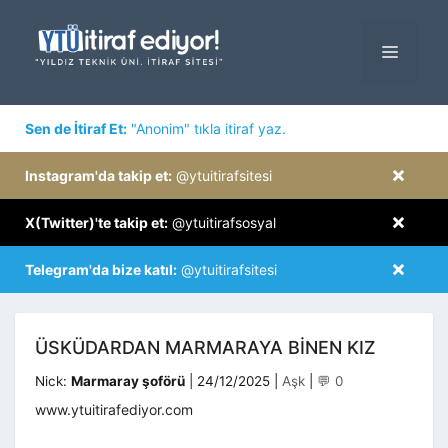
İçeriğe
atla
MENÜ
×
Sen de İtiraf Et:
"Anonim" tıkla itiraf yaz.
×
Instagram'da takip et:
@ytuitirafsitesi
×
X(Twitter)'te takip et:
@ytuitirafsosyal
×
Telegram'da bize katıl:
@ytuitirafsitesi
ÜSKÜDARDAN MARMARAYA BINEN KIZ
Kategoriler
Nick:
Marmaray şoförü
|
24/12/2025
|
Aşk
|
💬 0
www.ytuitirafediyor.com