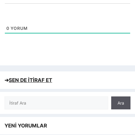
0
YORUM
➔
SEN DE İTİRAF ET
Ara
Ara
YENİ YORUMLAR