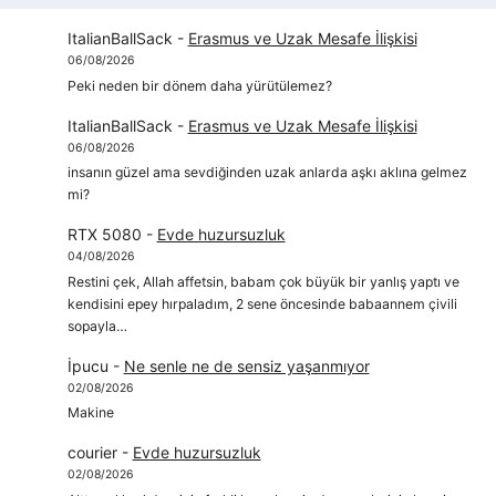
ItalianBallSack
-
Erasmus ve Uzak Mesafe İlişkisi
06/08/2026
Peki neden bir dönem daha yürütülemez?
ItalianBallSack
-
Erasmus ve Uzak Mesafe İlişkisi
06/08/2026
insanın güzel ama sevdiğinden uzak anlarda aşkı aklına gelmez
mi?
RTX 5080
-
Evde huzursuzluk
04/08/2026
Restini çek, Allah affetsin, babam çok büyük bir yanlış yaptı ve
kendisini epey hırpaladım, 2 sene öncesinde babaannem çivili
sopayla…
İpucu
-
Ne senle ne de sensiz yaşanmıyor
02/08/2026
Makine
courier
-
Evde huzursuzluk
02/08/2026