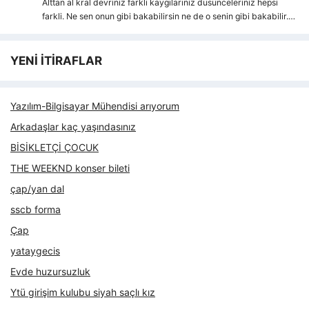
Alttan al kral devriniz farkli kaygılarıniz dusunceleriniz hepsi
farkli. Ne sen onun gibi bakabilirsin ne de o senin gibi bakabilir.…
YENİ İTİRAFLAR
Yazılım-Bilgisayar Mühendisi arıyorum
Arkadaşlar kaç yaşındasınız
BİSİKLETÇİ ÇOCUK
THE WEEKND konser bileti
çap/yan dal
sscb forma
Çap
yataygecis
Evde huzursuzluk
Ytü girişim kulubu siyah saçlı kız