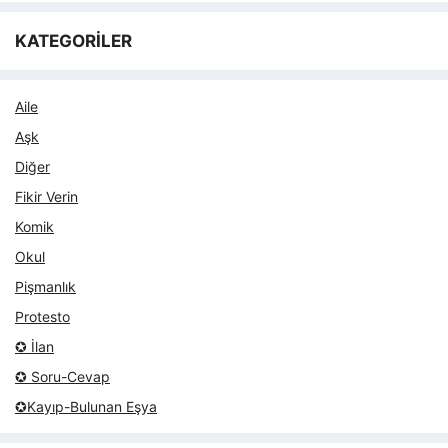
KATEGORİLER
Aile
Aşk
Diğer
Fikir Verin
Komik
Okul
Pişmanlık
Protesto
✪ İlan
✪ Soru-Cevap
✪Kayıp-Bulunan Eşya