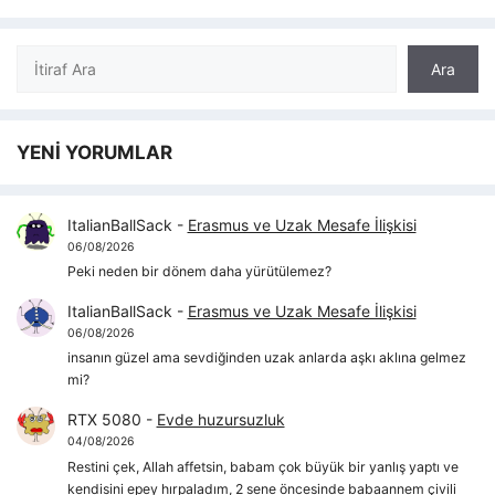
Ara
Ara
YENİ YORUMLAR
ItalianBallSack
-
Erasmus ve Uzak Mesafe İlişkisi
06/08/2026
Peki neden bir dönem daha yürütülemez?
ItalianBallSack
-
Erasmus ve Uzak Mesafe İlişkisi
06/08/2026
insanın güzel ama sevdiğinden uzak anlarda aşkı aklına gelmez
mi?
RTX 5080
-
Evde huzursuzluk
04/08/2026
Restini çek, Allah affetsin, babam çok büyük bir yanlış yaptı ve
kendisini epey hırpaladım, 2 sene öncesinde babaannem çivili