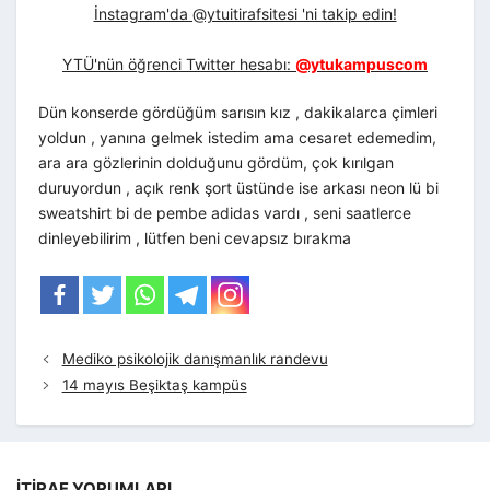
İnstagram'da @ytuitirafsitesi 'ni takip edin!
YTÜ'nün öğrenci Twitter hesabı:
@ytukampuscom
Dün konserde gördüğüm sarısın kız , dakikalarca çimleri
yoldun , yanına gelmek istedim ama cesaret edemedim,
ara ara gözlerinin dolduğunu gördüm, çok kırılgan
duruyordun , açık renk şort üstünde ise arkası neon lü bi
sweatshirt bi de pembe adidas vardı , seni saatlerce
dinleyebilirim , lütfen beni cevapsız bırakma
Mediko psikolojik danışmanlık randevu
14 mayıs Beşiktaş kampüs
İTIRAF YORUMLARI