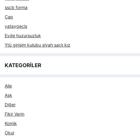
sscb forma
Çap
yataygecis
Evde huzursuzluk
Ytü girişim kulubu siyah saçlı kız
KATEGORİLER
Aile
Aşk
Diğer
Fikir Verin
Komik
Okul