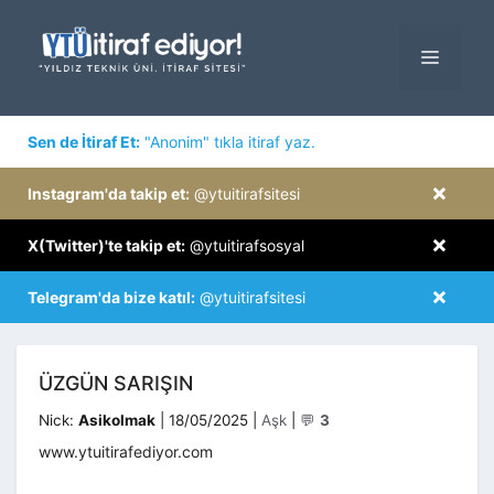
İçeriğe
atla
MENÜ
×
Sen de İtiraf Et:
"Anonim" tıkla itiraf yaz.
×
Instagram'da takip et:
@ytuitirafsitesi
×
X(Twitter)'te takip et:
@ytuitirafsosyal
×
Telegram'da bize katıl:
@ytuitirafsitesi
ÜZGÜN SARIŞIN
Kategoriler
Nick:
Asikolmak
|
18/05/2025
|
Aşk
|
💬
3
www.ytuitirafediyor.com