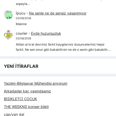
sopayla…
İpucu
-
Ne senle ne de sensiz yaşanmıyor
02/08/2026
Makine
courier
-
Evde huzursuzluk
02/08/2026
Alttan al kral devriniz farkli kaygılarıniz dusunceleriniz hepsi
farkli. Ne sen onun gibi bakabilirsin ne de o senin gibi bakabilir.…
YENİ İTİRAFLAR
Yazılım-Bilgisayar Mühendisi arıyorum
Arkadaşlar kaç yaşındasınız
BİSİKLETÇİ ÇOCUK
THE WEEKND konser bileti
çap/yan dal