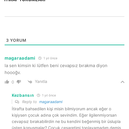
3
YORUM
magaraadami
1 yıl önce
la sen kimsin ki lütfen beni cevapsız bırakma diyon
hoooğv.
Yanıtla
0
Kezbansın
1 yıl önce
Reply to
magaraadami
İtirafta bahsedilen kişi misin bilmiyorum ancak eğer o
kişiysen çocuk adına çok sevindim. Eğer ilgilenmiyorsan
cevapsız bırakabilirdin ne bu kendini beğenmiş bir üslupla
üsten konuşmalar? Çocuk cesaretimi toplayamadım demiş