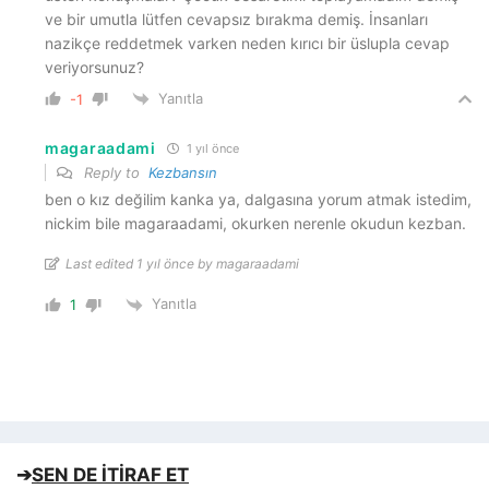
ve bir umutla lütfen cevapsız bırakma demiş. İnsanları
nazikçe reddetmek varken neden kırıcı bir üslupla cevap
veriyorsunuz?
Yanıtla
-1
magaraadami
1 yıl önce
Reply to
Kezbansın
ben o kız değilim kanka ya, dalgasına yorum atmak istedim,
nickim bile magaraadami, okurken nerenle okudun kezban.
Last edited 1 yıl önce by magaraadami
Yanıtla
1
➔
SEN DE İTİRAF ET