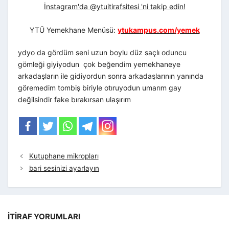
İnstagram'da @ytuitirafsitesi 'ni takip edin!
YTÜ Yemekhane Menüsü:
ytukampus.com/yemek
ydyo da gördüm seni uzun boylu düz saçlı oduncu
gömleği giyiyodun çok beğendim yemekhaneye
arkadaşların ile gidiyordun sonra arkadaşlarının yanında
göremedim tombiş biriyle otıruyodun umarım gay
değilsindir fake bırakırsan ulaşırım
Kutuphane mikropları
bari sesinizi ayarlayın
İTIRAF YORUMLARI