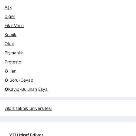
Aşk
Diğer
Fikir Verin
Komik
Okul
Pişmanlık
Protesto
✪ İlan
✪ Soru-Cevap
✪Kayıp-Bulunan Eşya
yıldız teknik üniversitesi
YTÜ İtiraf Ediyor