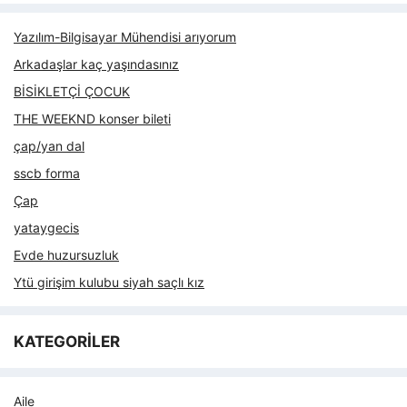
Yazılım-Bilgisayar Mühendisi arıyorum
Arkadaşlar kaç yaşındasınız
BİSİKLETÇİ ÇOCUK
THE WEEKND konser bileti
çap/yan dal
sscb forma
Çap
yataygecis
Evde huzursuzluk
Ytü girişim kulubu siyah saçlı kız
KATEGORİLER
Aile