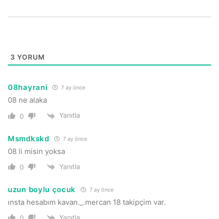
3
YORUM
08hayrani
7 ay önce
08 ne alaka
Yanıtla
0
Msmdkskd
7 ay önce
08 li misin yoksa
Yanıtla
0
uzun boylu çocuk
7 ay önce
ınsta hesabım kavan._.mercan 18 takipçim var.
Yanıtla
0