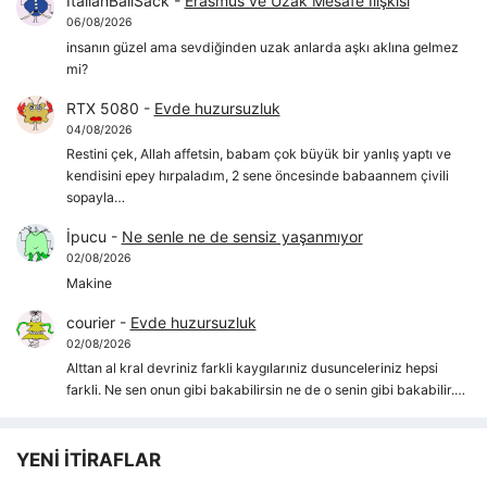
ItalianBallSack
-
Erasmus ve Uzak Mesafe İlişkisi
06/08/2026
insanın güzel ama sevdiğinden uzak anlarda aşkı aklına gelmez
mi?
RTX 5080
-
Evde huzursuzluk
04/08/2026
Restini çek, Allah affetsin, babam çok büyük bir yanlış yaptı ve
kendisini epey hırpaladım, 2 sene öncesinde babaannem çivili
sopayla…
İpucu
-
Ne senle ne de sensiz yaşanmıyor
02/08/2026
Makine
courier
-
Evde huzursuzluk
02/08/2026
Alttan al kral devriniz farkli kaygılarıniz dusunceleriniz hepsi
farkli. Ne sen onun gibi bakabilirsin ne de o senin gibi bakabilir.…
YENİ İTİRAFLAR