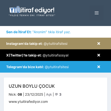
İçeriğe
atla
MENÜ
×
Sen de İtiraf Et:
"Anonim" tıkla itiraf yaz.
×
Instagram'da takip et:
@ytuitirafsitesi
×
X(Twitter)'te takip et:
@ytuitirafsosyal
×
Telegram'da bize katıl:
@ytuitirafsitesi
UZUN BOYLU ÇOCUK
Kategoriler
Nick:
08
|
23/12/2025
|
Aşk
|
💬
3
www.ytuitirafediyor.com