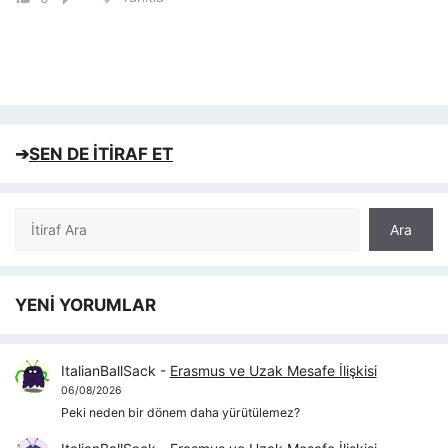
➔
SEN DE İTİRAF ET
Ara
Ara
YENİ YORUMLAR
ItalianBallSack
-
Erasmus ve Uzak Mesafe İlişkisi
06/08/2026
Peki neden bir dönem daha yürütülemez?