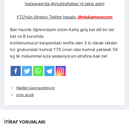
İnstagram'da @ytuitirafsitesi 'ni takip edin!
YTÜ'nün öğrenci Twitter hesabı:
@ytukampuscom
Ben hazırlık öğrencisiyim bizim Katta giriş kat diil bir üst
kat ve B kurumda
koridorumuzun karşısındaki sınıfta olan 3 lü olarak takılan
kız grubundaki kumral 1’70 civarı olan kumral yaklasık 56
kg lık mükemmel kıza sesleniyorum etrafına bak be!
Neden kaynaşılmıyor
içim acıdı
İTIRAF YORUMLARI