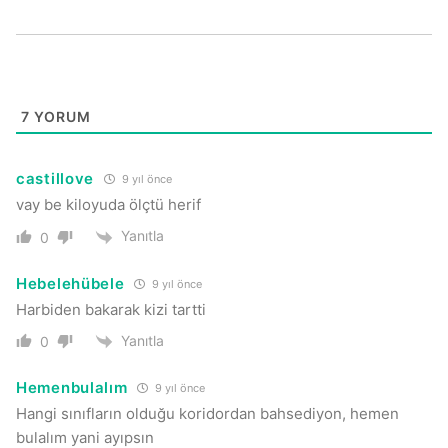
7
YORUM
castillove
9 yıl önce
vay be kiloyuda ölçtü herif
Yanıtla
0
Hebelehübele
9 yıl önce
Harbiden bakarak kizi tartti
Yanıtla
0
Hemenbulalım
9 yıl önce
Hangi sınıfların olduğu koridordan bahsediyon, hemen
bulalım yani ayıpsın