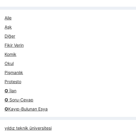
Aile
Aşk
Diğer
Fikir Verin
Komik
Okul
Pişmanlık
Protesto
✪ İlan
✪ Soru-Cevap
✪Kayıp-Bulunan Eşya
yıldız teknik üniversitesi