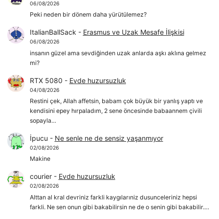
06/08/2026
Peki neden bir dönem daha yürütülemez?
ItalianBallSack
-
Erasmus ve Uzak Mesafe İlişkisi
06/08/2026
insanın güzel ama sevdiğinden uzak anlarda aşkı aklına gelmez
mi?
RTX 5080
-
Evde huzursuzluk
04/08/2026
Restini çek, Allah affetsin, babam çok büyük bir yanlış yaptı ve
kendisini epey hırpaladım, 2 sene öncesinde babaannem çivili
sopayla…
İpucu
-
Ne senle ne de sensiz yaşanmıyor
02/08/2026
Makine
courier
-
Evde huzursuzluk
02/08/2026
Alttan al kral devriniz farkli kaygılarıniz dusunceleriniz hepsi
farkli. Ne sen onun gibi bakabilirsin ne de o senin gibi bakabilir.…