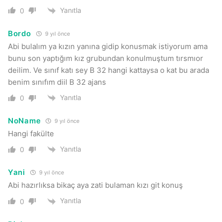
Yanıtla
0
Bordo
9 yıl önce
Abi bulalım ya kızın yanına gidip konusmak istiyorum ama
bunu son yaptığım kız grubundan konulmuştum tırsmıor
deilim. Ve sınıf katı sey B 32 hangi kattaysa o kat bu arada
benim sınıfım diil B 32 ajans
Yanıtla
0
NoName
9 yıl önce
Hangi fakülte
Yanıtla
0
Yani
9 yıl önce
Abi hazırlıksa bikaç aya zati bulaman kızı git konuş
Yanıtla
0