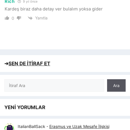
Rich
9 yıl önce
Kardeş biraz daha detay ver bulalım yoksa gider
Yanıtla
0
➔
SEN DE İTİRAF ET
Ara
Ara
YENİ YORUMLAR
ItalianBallSack
-
Erasmus ve Uzak Mesafe İlişkisi