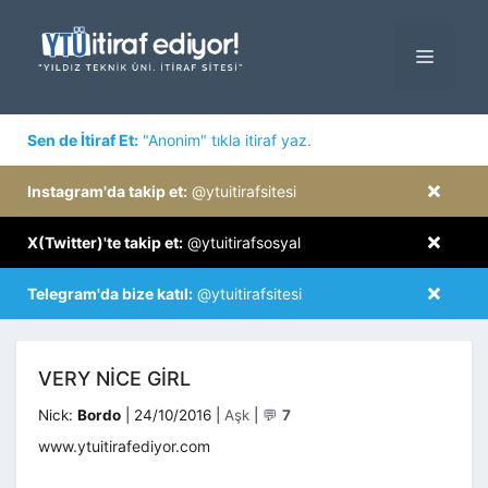
İçeriğe
atla
MENÜ
×
Sen de İtiraf Et:
"Anonim" tıkla itiraf yaz.
×
Instagram'da takip et:
@ytuitirafsitesi
×
X(Twitter)'te takip et:
@ytuitirafsosyal
×
Telegram'da bize katıl:
@ytuitirafsitesi
VERY NICE GIRL
Kategoriler
Nick:
Bordo
|
24/10/2016
|
Aşk
|
💬
7
www.ytuitirafediyor.com