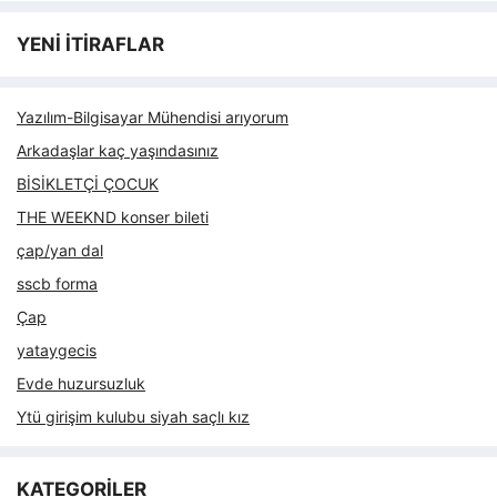
YENİ İTİRAFLAR
Yazılım-Bilgisayar Mühendisi arıyorum
Arkadaşlar kaç yaşındasınız
BİSİKLETÇİ ÇOCUK
THE WEEKND konser bileti
çap/yan dal
sscb forma
Çap
yataygecis
Evde huzursuzluk
Ytü girişim kulubu siyah saçlı kız
KATEGORİLER