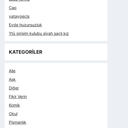
Çap
yataygecis
Evde huzursuzluk
Ytü girişim kulubu siyah saçlı kız
KATEGORİLER
Aile
Aşk
Diğer
Fikir Verin
Komik
Okul
Pişmanlık