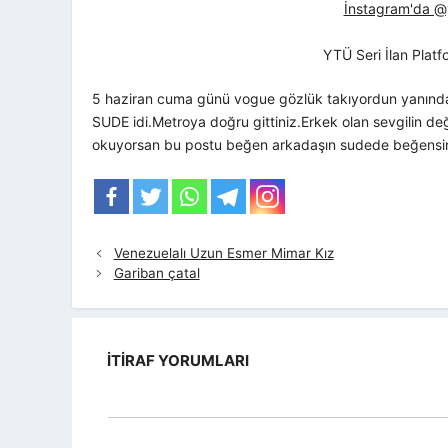
İnstagram'da @yt
YTÜ Seri İlan Plat
5 haziran cuma günü vogue gözlük takıyordun yanında 2
SUDE idi.Metroya doğru gittiniz.Erkek olan sevgilin d
okuyorsan bu postu beğen arkadaşın sudede beğensin 
Venezuelalı Uzun Esmer Mimar Kız
Gariban çatal
İTIRAF YORUMLARI