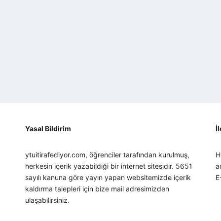
Yasal Bildirim
İ
ytuitirafediyor.com, öğrenciler tarafından kurulmuş,
H
herkesin içerik yazabildiği bir internet sitesidir. 5651
a
sayılı kanuna göre yayın yapan websitemizde içerik
E
kaldırma talepleri için bize mail adresimizden
ulaşabilirsiniz.