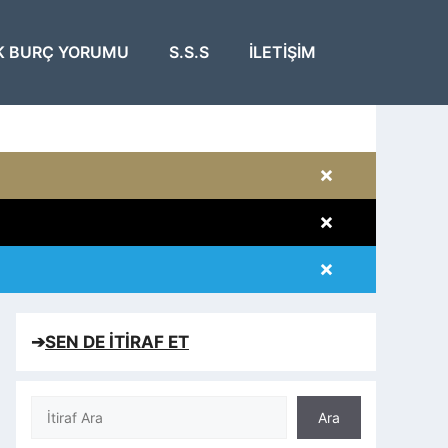
K BURÇ YORUMU
S.S.S
İLETIŞIM
×
×
×
×
➔
SEN DE İTİRAF ET
Ara
Ara