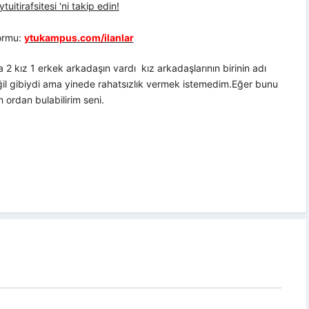
uitirafsitesi 'ni takip edin!
formu:
ytukampus.com/ilanlar
 kız 1 erkek arkadaşın vardı kız arkadaşlarının birinin adı
eğil gibiydi ama yinede rahatsızlık vermek istemedim.Eğer bunu
ordan bulabilirim seni.