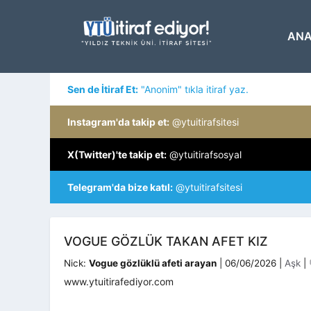
İçeriğe
atla
ANA
Sen de İtiraf Et:
"Anonim" tıkla itiraf yaz.
Instagram'da takip et:
@ytuitirafsitesi
X(Twitter)'te takip et:
@ytuitirafsosyal
Telegram'da bize katıl:
@ytuitirafsitesi
VOGUE GÖZLÜK TAKAN AFET KIZ
Katego
Nick:
Vogue gözlüklü afeti arayan
|
06/06/2026
|
Aşk
|
www.ytuitirafediyor.com