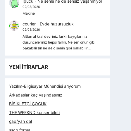
İpucu
-
Ne senle ne de sensiz yaşanmıyor
02/08/2026
Makine
courier
-
Evde huzursuzluk
02/08/2026
Alttan al kral devriniz farkli kaygılarıniz
dusunceleriniz hepsi farkli. Ne sen onun gibi
bakabilirsin ne de o senin gibi bakabilir.…
YENİ İTİRAFLAR
Yazılım-Bilgisayar Mühendisi arıyorum
Arkadaşlar kaç yaşındasınız
BİSİKLETÇİ ÇOCUK
THE WEEKND konser bileti
çap/yan dal
sscb forma