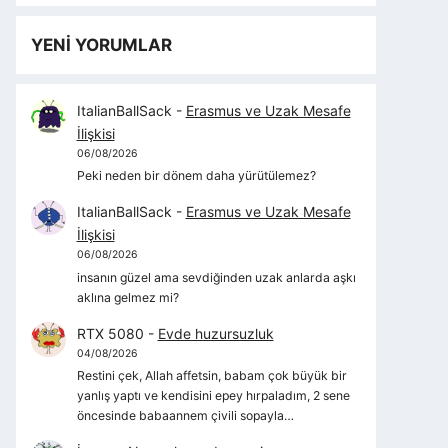
YENİ YORUMLAR
ItalianBallSack
-
Erasmus ve Uzak Mesafe
İlişkisi
06/08/2026
Peki neden bir dönem daha yürütülemez?
ItalianBallSack
-
Erasmus ve Uzak Mesafe
İlişkisi
06/08/2026
insanın güzel ama sevdiğinden uzak anlarda aşkı
aklına gelmez mi?
RTX 5080
-
Evde huzursuzluk
04/08/2026
Restini çek, Allah affetsin, babam çok büyük bir
yanlış yaptı ve kendisini epey hırpaladım, 2 sene
öncesinde babaannem çivili sopayla…