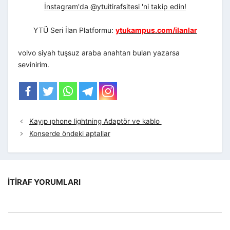
İnstagram'da @ytuitirafsitesi 'ni takip edin!
YTÜ Seri İlan Platformu:
ytukampus.com/ilanlar
volvo siyah tuşsuz araba anahtarı bulan yazarsa
sevinirim.
Kayıp ıphone lightning Adaptör ve kablo
Konserde öndeki aptallar
İTIRAF YORUMLARI