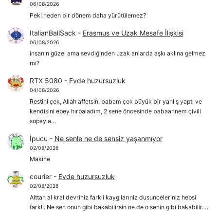
06/08/2026
Peki neden bir dönem daha yürütülemez?
ItalianBallSack
-
Erasmus ve Uzak Mesafe İlişkisi
06/08/2026
insanın güzel ama sevdiğinden uzak anlarda aşkı aklına gelmez
mi?
RTX 5080
-
Evde huzursuzluk
04/08/2026
Restini çek, Allah affetsin, babam çok büyük bir yanlış yaptı ve
kendisini epey hırpaladım, 2 sene öncesinde babaannem çivili
sopayla…
İpucu
-
Ne senle ne de sensiz yaşanmıyor
02/08/2026
Makine
courier
-
Evde huzursuzluk
02/08/2026
Alttan al kral devriniz farkli kaygılarıniz dusunceleriniz hepsi
farkli. Ne sen onun gibi bakabilirsin ne de o senin gibi bakabilir.…