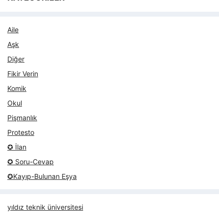
Aile
Aşk
Diğer
Fikir Verin
Komik
Okul
Pişmanlık
Protesto
✪ İlan
✪ Soru-Cevap
✪Kayıp-Bulunan Eşya
yıldız teknik üniversitesi