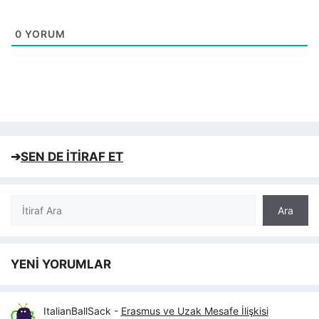
0
YORUM
➔
SEN DE İTİRAF ET
Ara
Ara
YENİ YORUMLAR
ItalianBallSack
-
Erasmus ve Uzak Mesafe İlişkisi