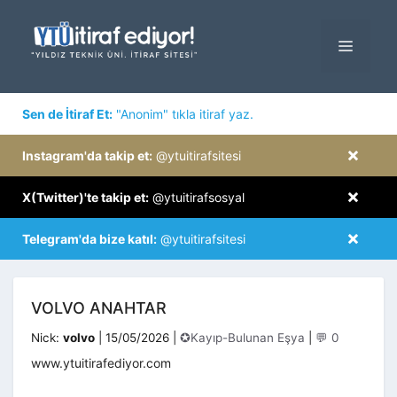
İçeriğe
atla
MENÜ
×
Sen de İtiraf Et:
"Anonim" tıkla itiraf yaz.
×
Instagram'da takip et:
@ytuitirafsitesi
×
X(Twitter)'te takip et:
@ytuitirafsosyal
×
Telegram'da bize katıl:
@ytuitirafsitesi
VOLVO ANAHTAR
Kategoriler
Nick:
volvo
|
15/05/2026
|
✪Kayıp-Bulunan Eşya
|
💬 0
www.ytuitirafediyor.com