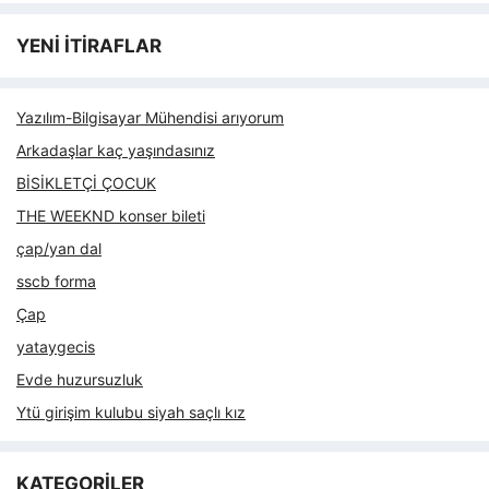
YENİ İTİRAFLAR
Yazılım-Bilgisayar Mühendisi arıyorum
Arkadaşlar kaç yaşındasınız
BİSİKLETÇİ ÇOCUK
THE WEEKND konser bileti
çap/yan dal
sscb forma
Çap
yataygecis
Evde huzursuzluk
Ytü girişim kulubu siyah saçlı kız
KATEGORİLER