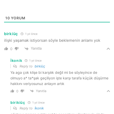
10
YORUM
birkiüç
1 yıl önce
ilişki yaşamak istiyorsan söyle beklemenin anlamı yok
Yanıtla
0
İkonik
1 yıl önce
Reply to
birkiüç
Ya aga çok klişe bi karşılık değil mi be söyleyince de
olmuyo a* ta*şak geçiliyon işte karşı tarafa küçük düşürme
hakkını veriyosunuz anlayın artık
Yanıtla
0
birikiüç
1 yıl önce
Reply to
İkonik