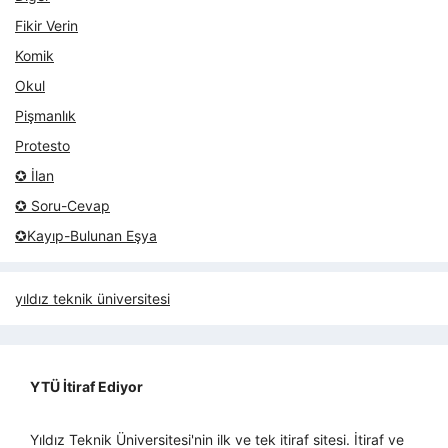
Fikir Verin
Komik
Okul
Pişmanlık
Protesto
✪ İlan
✪ Soru-Cevap
✪Kayıp-Bulunan Eşya
yıldız teknik üniversitesi
YTÜ İtiraf Ediyor
Yıldız Teknik Üniversitesi'nin ilk ve tek itiraf sitesi. İtiraf ve