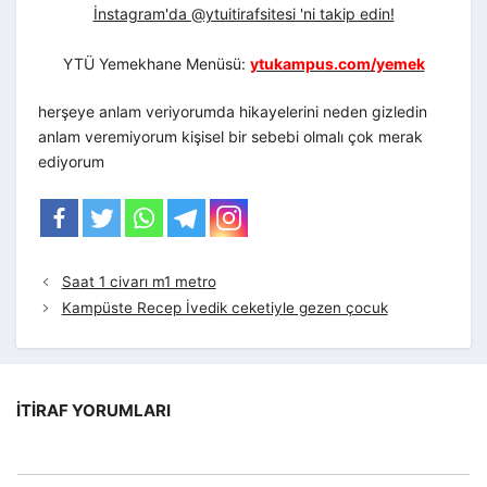
İnstagram'da @ytuitirafsitesi 'ni takip edin!
YTÜ Yemekhane Menüsü:
ytukampus.com/yemek
herşeye anlam veriyorumda hikayelerini neden gizledin
anlam veremiyorum kişisel bir sebebi olmalı çok merak
ediyorum
Saat 1 civarı m1 metro
Kampüste Recep İvedik ceketiyle gezen çocuk
İTIRAF YORUMLARI