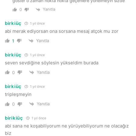
göster o zaman nokta nokta geçenlere yönelmeyin sizde
Yanıtla
0
birkiüç
1 yıl önce
abi merak ediyorsan ona sorsana mesaj atçok mu zor
Yanıtla
1
birkiüç
1 yıl önce
seven sevdiğine söylesin yükseldim burada
Yanıtla
0
birkiüç
1 yıl önce
tripleşmeyin
Yanıtla
0
birikiüç
1 yıl önce
abi sana ne koşabiliyorum ne yürüyebiliyorum ne olacağız
biz