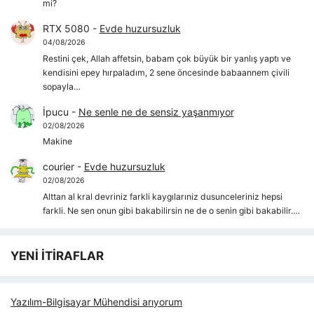
mi?
RTX 5080
-
Evde huzursuzluk
04/08/2026
Restini çek, Allah affetsin, babam çok büyük bir yanlış yaptı ve
kendisini epey hırpaladım, 2 sene öncesinde babaannem çivili
sopayla…
İpucu
-
Ne senle ne de sensiz yaşanmıyor
02/08/2026
Makine
courier
-
Evde huzursuzluk
02/08/2026
Alttan al kral devriniz farkli kaygılarıniz dusunceleriniz hepsi
farkli. Ne sen onun gibi bakabilirsin ne de o senin gibi bakabilir.…
YENİ İTİRAFLAR
Yazılım-Bilgisayar Mühendisi arıyorum