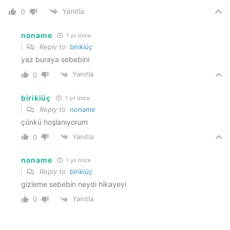
Yanıtla
0
noname
1 yıl önce
Reply to
birikiüç
yaz buraya sebebini
Yanıtla
0
birikiüç
1 yıl önce
Reply to
noname
çünkü hoşlanıyorum
Yanıtla
0
noname
1 yıl önce
Reply to
birikiüç
gizleme sebebin neydi hikayeyi
Yanıtla
0