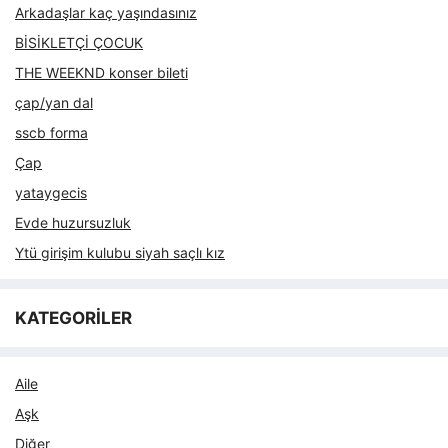
Arkadaşlar kaç yaşındasınız
BİSİKLETÇİ ÇOCUK
THE WEEKND konser bileti
çap/yan dal
sscb forma
Çap
yataygecis
Evde huzursuzluk
Ytü girişim kulubu siyah saçlı kız
KATEGORİLER
Aile
Aşk
Diğer