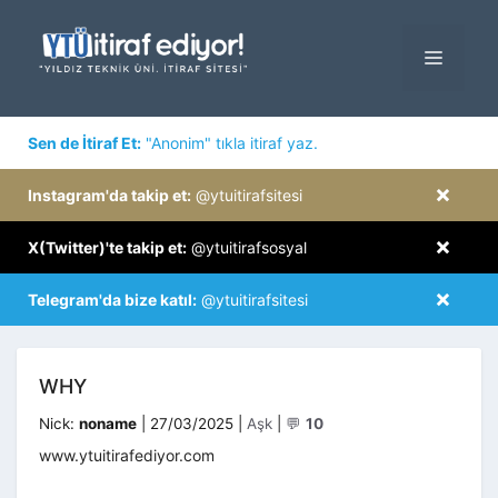
İçeriğe
atla
MENÜ
×
Sen de İtiraf Et:
"Anonim" tıkla itiraf yaz.
×
Instagram'da takip et:
@ytuitirafsitesi
×
X(Twitter)'te takip et:
@ytuitirafsosyal
×
Telegram'da bize katıl:
@ytuitirafsitesi
WHY
Kategoriler
Nick:
noname
|
27/03/2025
|
Aşk
|
💬
10
www.ytuitirafediyor.com