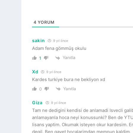
4
YORUM
sakin
9 yıl önce
Adam fena gömmüş okulu
Yanıtla
1
Xd
9 yıl önce
Kardes turkiye bura ne bekliyon xd
Yanıtla
0
Giza
9 yıl önce
Tam ne dedigini kendisi de anlamadi Isvecli gali
anlamayanla hoca neyi konussunki? Ben de YTU
lisans yaptim. Okumak isteyen okur kardesim. 
degil. Ben gayet hocalarimdan memnun kaldim.