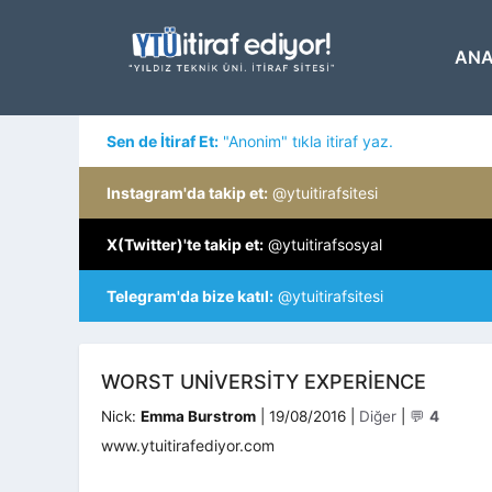
İçeriğe
atla
ANA
Sen de İtiraf Et:
"Anonim" tıkla itiraf yaz.
Instagram'da takip et:
@ytuitirafsitesi
X(Twitter)'te takip et:
@ytuitirafsosyal
Telegram'da bize katıl:
@ytuitirafsitesi
WORST UNIVERSITY EXPERIENCE
Kategoriler
Nick:
Emma Burstrom
|
19/08/2016
|
Diğer
|
💬
4
www.ytuitirafediyor.com