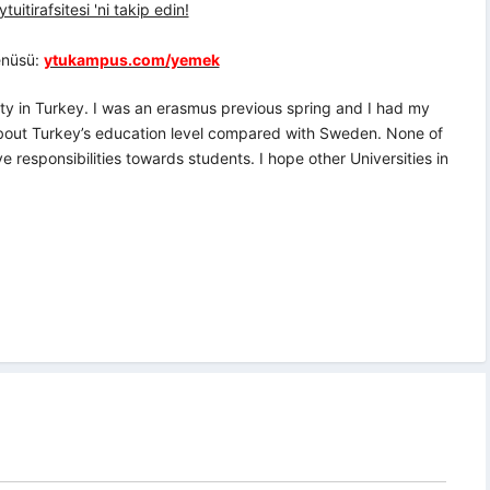
uitirafsitesi 'ni takip edin!
nüsü:
ytukampus.com/yemek
sity in Turkey. I was an erasmus previous spring and I had my
about Turkey’s education level compared with Sweden. None of
 responsibilities towards students. I hope other Universities in