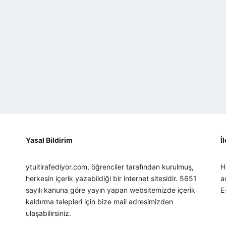
Yasal Bildirim
İ
ytuitirafediyor.com, öğrenciler tarafından kurulmuş,
H
herkesin içerik yazabildiği bir internet sitesidir. 5651
a
sayılı kanuna göre yayın yapan websitemizde içerik
E
kaldırma talepleri için bize mail adresimizden
ulaşabilirsiniz.