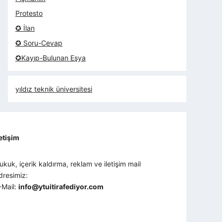
Protesto
✪ İlan
✪ Soru-Cevap
✪Kayıp-Bulunan Eşya
yıldız teknik üniversitesi
letişim
ukuk, içerik kaldırma, reklam ve iletişim mail
dresimiz:
-Mail:
info@ytuitirafediyor.com