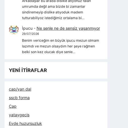
Arkadaşlar bu arada dislike atıyonuz falan
umrumda değil ama bizde bi zamanlar
sindiremeyip dislike atıyoduk madem
tutturabiliyoz istediğimiz ortalama bi…
İpucu
-
Ne senle ne de sensiz yaşanmıyor
29/07/2026
Benim vericeğim en büyük ipucu mezun olmam
lazımdı ve mezun olsaydım her şeye rağmen
belki son kez olucak diye senle…
YENİ İTİRAFLAR
çap/yan dal
sscb forma
Çap
yataygecis
Evde huzursuzluk