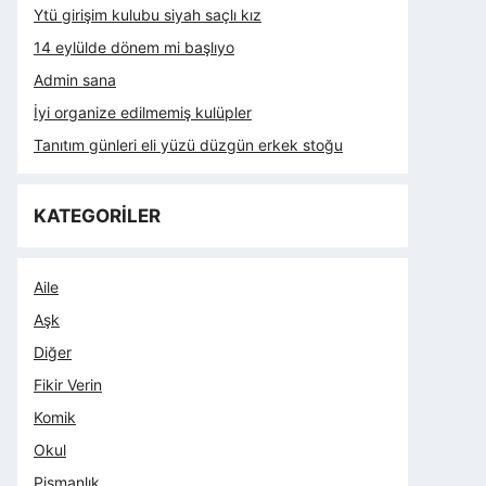
Ytü girişim kulubu siyah saçlı kız
14 eylülde dönem mi başlıyo
Admin sana
İyi organize edilmemiş kulüpler
Tanıtım günleri eli yüzü düzgün erkek stoğu
KATEGORİLER
Aile
Aşk
Diğer
Fikir Verin
Komik
Okul
Pişmanlık