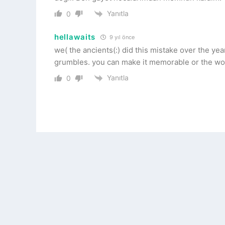
Yanıtla
0
hellawaits
9 yıl önce
we( the ancients(:) did this mistake over the ye
grumbles. you can make it memorable or the wors
Yanıtla
0