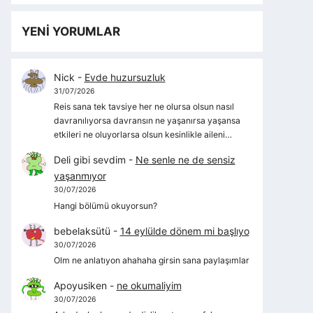
YENİ YORUMLAR
Nick
-
Evde huzursuzluk
31/07/2026
Reis sana tek tavsiye her ne olursa olsun nasıl
davranılıyorsa davransın ne yaşanırsa yaşansa
etkileri ne oluyorlarsa olsun kesinlikle aileni…
Deli gibi sevdim
-
Ne senle ne de sensiz
yaşanmıyor
30/07/2026
Hangi bölümü okuyorsun?
bebelaksütü
-
14 eylülde dönem mi başlıyo
30/07/2026
Olm ne anlatıyon ahahaha girsin sana paylaşımlar
Apoyusiken
-
ne okumaliyim
30/07/2026