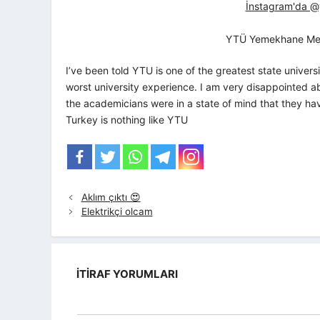
İnstagram'da @yt
YTÜ Yemekhane Me
I’ve been told YTU is one of the greatest state univer
worst university experience. I am very disappointed 
the academicians were in a state of mind that they have
Turkey is nothing like YTU
Aklım çıktı 😍
Elektrikçi olcam
İTIRAF YORUMLARI