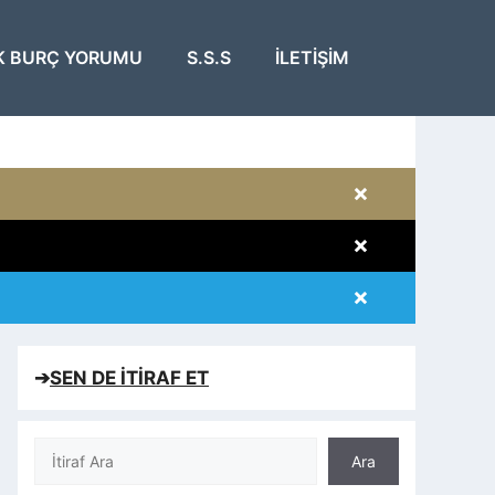
K BURÇ YORUMU
S.S.S
İLETIŞIM
×
×
×
×
➔
SEN DE İTİRAF ET
Ara
Ara