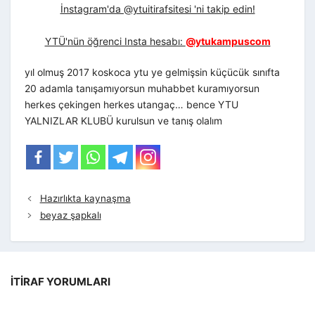
İnstagram'da @ytuitirafsitesi 'ni takip edin!
YTÜ'nün öğrenci Insta hesabı:
@ytukampuscom
yıl olmuş 2017 koskoca ytu ye gelmişsin küçücük sınıfta
20 adamla tanışamıyorsun muhabbet kuramıyorsun
herkes çekingen herkes utangaç… bence YTU
YALNIZLAR KLUBÜ kurulsun ve tanış olalım
Hazırlıkta kaynaşma
beyaz şapkalı
İTIRAF YORUMLARI