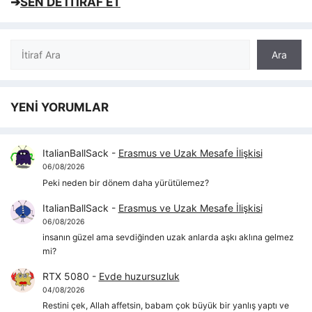
➔
SEN DE İTİRAF ET
Ara
Ara
YENİ YORUMLAR
ItalianBallSack
-
Erasmus ve Uzak Mesafe İlişkisi
06/08/2026
Peki neden bir dönem daha yürütülemez?
ItalianBallSack
-
Erasmus ve Uzak Mesafe İlişkisi
06/08/2026
insanın güzel ama sevdiğinden uzak anlarda aşkı aklına gelmez
mi?
RTX 5080
-
Evde huzursuzluk
04/08/2026
Restini çek, Allah affetsin, babam çok büyük bir yanlış yaptı ve