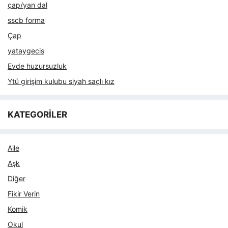
çap/yan dal
sscb forma
Çap
yataygecis
Evde huzursuzluk
Ytü girişim kulubu siyah saçlı kız
KATEGORİLER
Aile
Aşk
Diğer
Fikir Verin
Komik
Okul