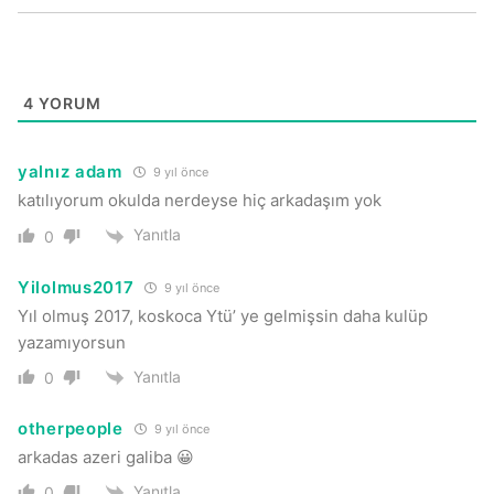
4
YORUM
yalnız adam
9 yıl önce
katılıyorum okulda nerdeyse hiç arkadaşım yok
Yanıtla
0
Yilolmus2017
9 yıl önce
Yıl olmuş 2017, koskoca Ytü’ ye gelmişsin daha kulüp
yazamıyorsun
Yanıtla
0
otherpeople
9 yıl önce
arkadas azeri galiba 😀
Yanıtla
0