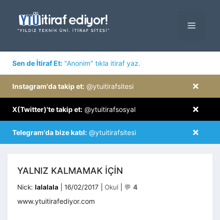
İçeriğe
atla
MENÜ
×
Sen de İtiraf Et:
"Anonim" tıkla itiraf yaz.
×
Instagram'da takip et:
@ytuitirafsitesi
×
X(Twitter)'te takip et:
@ytuitirafsosyal
×
Telegram'da bize katıl:
@ytuitirafsitesi
YALNIZ KALMAMAK IÇIN
Kategoriler
Nick:
lalalala
|
16/02/2017
|
Okul
|
💬
4
www.ytuitirafediyor.com