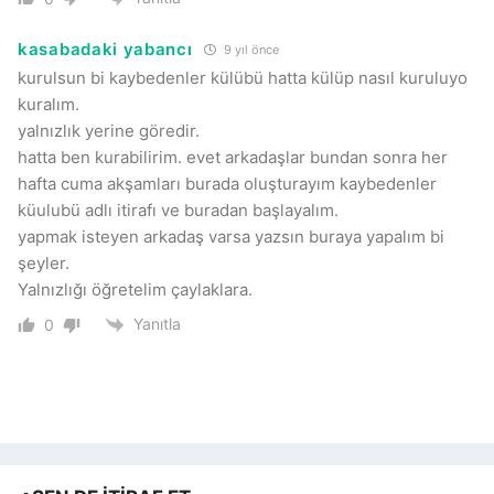
kasabadaki yabancı
9 yıl önce
kurulsun bi kaybedenler külübü hatta külüp nasıl kuruluyo
kuralım.
yalnızlık yerine göredir.
hatta ben kurabilirim. evet arkadaşlar bundan sonra her
hafta cuma akşamları burada oluşturayım kaybedenler
küulubü adlı itirafı ve buradan başlayalım.
yapmak isteyen arkadaş varsa yazsın buraya yapalım bi
şeyler.
Yalnızlığı öğretelim çaylaklara.
Yanıtla
0