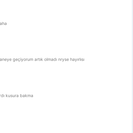
haha
neye geçiyorum artık olmadı nryse hayırlısı
ardı kusura bakma