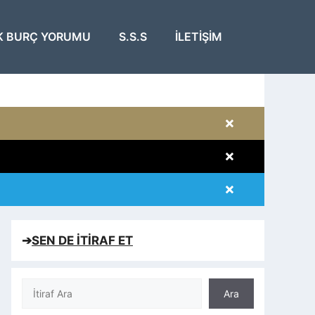
K BURÇ YORUMU
S.S.S
İLETIŞIM
×
×
×
×
➔
SEN DE İTİRAF ET
Ara
Ara