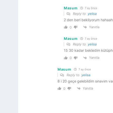
Masum
7 ay önce
Reply to
yelisa
2 den beri bekliyorum hahaa
Yanıtla
0
Masum
7 ay önce
Reply to
yelisa
15 30 kadar bekledim kütüpha
Yanıtla
0
Masum
7 ay önce
Reply to
yelisa
8 i 20 geçe gelebildim sınavım v
Yanıtla
0