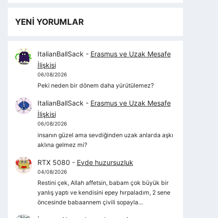
YENİ YORUMLAR
ItalianBallSack
-
Erasmus ve Uzak Mesafe
İlişkisi
06/08/2026
Peki neden bir dönem daha yürütülemez?
ItalianBallSack
-
Erasmus ve Uzak Mesafe
İlişkisi
06/08/2026
insanın güzel ama sevdiğinden uzak anlarda aşkı
aklına gelmez mi?
RTX 5080
-
Evde huzursuzluk
04/08/2026
Restini çek, Allah affetsin, babam çok büyük bir
yanlış yaptı ve kendisini epey hırpaladım, 2 sene
öncesinde babaannem çivili sopayla…