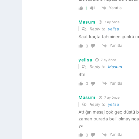
Yanıtla
1
Masum
7 ay önce
Reply to
yelisa
Saat kaçta tahminen çünkü me
Yanıtla
0
yelisa
7 ay önce
Reply to
Masum
4te
Yanıtla
0
Masum
7 ay önce
Reply to
yelisa
Attığın mesaj çok geç düştü
zaman burada belli olmayınca
ya
Yanıtla
0