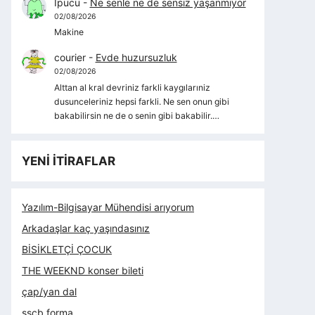
İpucu
-
Ne senle ne de sensiz yaşanmıyor
02/08/2026
Makine
courier
-
Evde huzursuzluk
02/08/2026
Alttan al kral devriniz farkli kaygılarıniz
dusunceleriniz hepsi farkli. Ne sen onun gibi
bakabilirsin ne de o senin gibi bakabilir.…
YENİ İTİRAFLAR
Yazılım-Bilgisayar Mühendisi arıyorum
Arkadaşlar kaç yaşındasınız
BİSİKLETÇİ ÇOCUK
THE WEEKND konser bileti
çap/yan dal
sscb forma