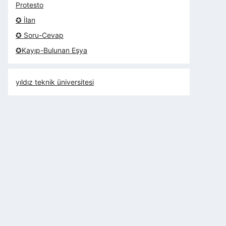
Protesto
✪ İlan
✪ Soru-Cevap
✪Kayıp-Bulunan Eşya
yıldız teknik üniversitesi