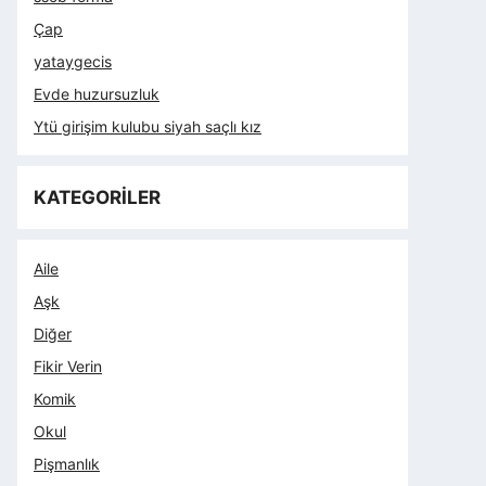
Çap
yataygecis
Evde huzursuzluk
Ytü girişim kulubu siyah saçlı kız
KATEGORİLER
Aile
Aşk
Diğer
Fikir Verin
Komik
Okul
Pişmanlık