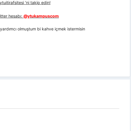
uitirafsitesi 'ni takip edin!
tter hesabı:
@ytukampuscom
a yardımcı olmuştum bi kahve içmek istermisin