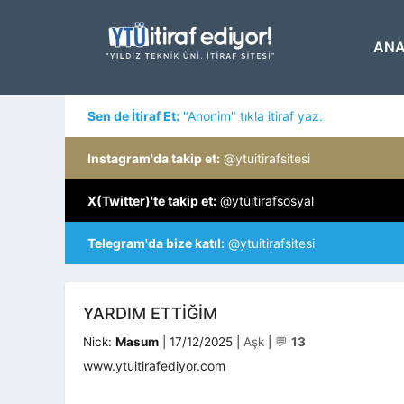
İçeriğe
atla
ANA
Sen de İtiraf Et:
"Anonim" tıkla itiraf yaz.
Instagram'da takip et:
@ytuitirafsitesi
X(Twitter)'te takip et:
@ytuitirafsosyal
Telegram'da bize katıl:
@ytuitirafsitesi
YARDIM ETTIĞIM
Kategoriler
Nick:
Masum
|
17/12/2025
|
Aşk
|
💬
13
www.ytuitirafediyor.com