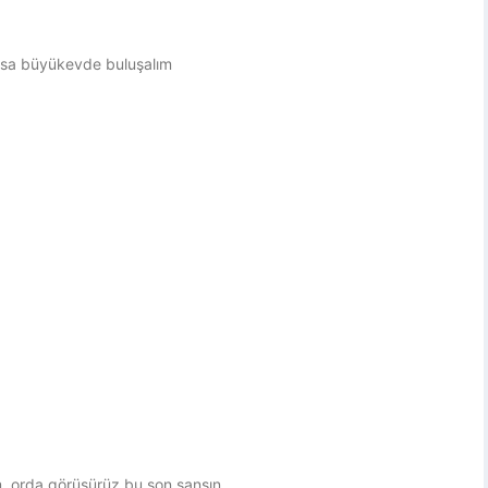
nsa büyükevde buluşalım
, orda görüşürüz bu son şansın