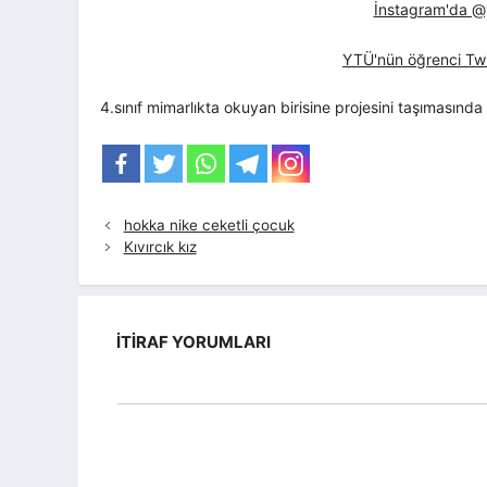
İnstagram'da @yt
YTÜ'nün öğrenci Twi
4.sınıf mimarlıkta okuyan birisine projesini taşımasınd
hokka nike ceketli çocuk
Kıvırcık kız
İTIRAF YORUMLARI