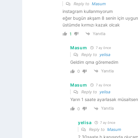
Reply to
Masum
instagram kullanmıyorum
eğer bugün akşam 8 senin için uygu
üstümde kırmızı kazak olcak
Yanıtla
1
Masum
7 ay önce
Reply to
yelisa
Geldim qma göremedim
Yanıtla
0
Masum
7 ay önce
Reply to
yelisa
Yarın 1 saate ayarlasak müsaitsen
Yanıtla
0
yelisa
7 ay önce
Reply to
Masum
2.30saate b kapısında olucam