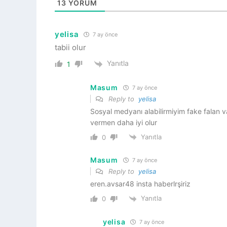
13
YORUM
yelisa
7 ay önce
tabii olur
Yanıtla
1
Masum
7 ay önce
Reply to
yelisa
Sosyal medyanı alabilirmiyim fake falan 
vermen daha iyi olur
Yanıtla
0
Masum
7 ay önce
Reply to
yelisa
eren.avsar48 insta haberlrşiriz
Yanıtla
0
yelisa
7 ay önce