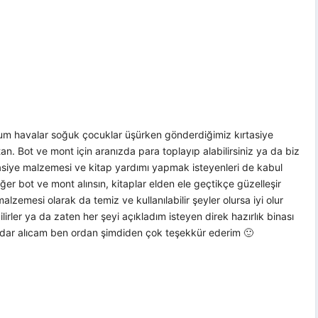
lum havalar soğuk çocuklar üşürken gönderdiğimiz kırtasiye
an. Bot ve mont için aranızda para toplayıp alabilirsiniz ya da biz
tasiye malzemesi ve kitap yardımı yapmak isteyenleri de kabul
er bot ve mont alınsın, kitaplar elden ele geçtikçe güzelleşir
malzemesi olarak da temiz ve kullanılabilir şeyler olursa iyi olur
bilirler ya da zaten her şeyi açıkladım isteyen direk hazırlık binası
adar alıcam ben ordan şimdiden çok teşekkür ederim 🙂