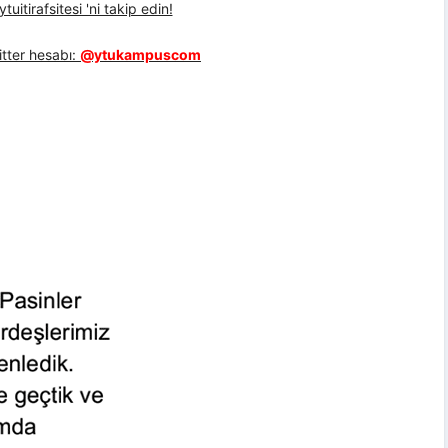
uitirafsitesi 'ni takip edin!
tter hesabı:
@ytukampuscom