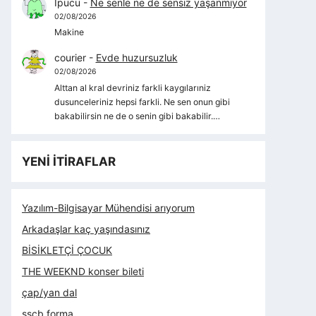
İpucu
-
Ne senle ne de sensiz yaşanmıyor
02/08/2026
Makine
courier
-
Evde huzursuzluk
02/08/2026
Alttan al kral devriniz farkli kaygılarıniz
dusunceleriniz hepsi farkli. Ne sen onun gibi
bakabilirsin ne de o senin gibi bakabilir.…
YENİ İTİRAFLAR
Yazılım-Bilgisayar Mühendisi arıyorum
Arkadaşlar kaç yaşındasınız
BİSİKLETÇİ ÇOCUK
THE WEEKND konser bileti
çap/yan dal
sscb forma