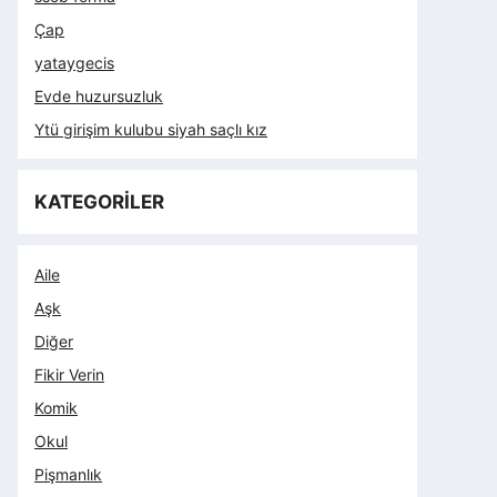
Çap
yataygecis
Evde huzursuzluk
Ytü girişim kulubu siyah saçlı kız
KATEGORİLER
Aile
Aşk
Diğer
Fikir Verin
Komik
Okul
Pişmanlık