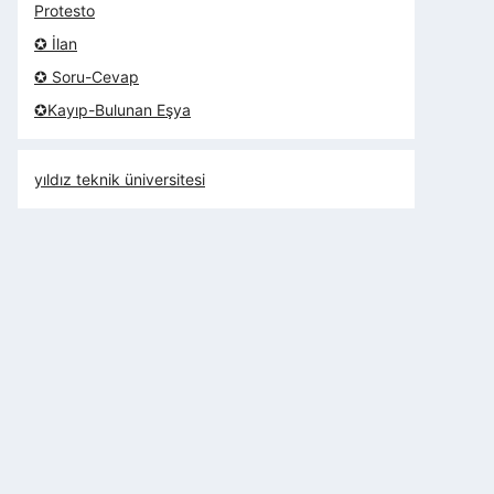
Protesto
✪ İlan
✪ Soru-Cevap
✪Kayıp-Bulunan Eşya
yıldız teknik üniversitesi