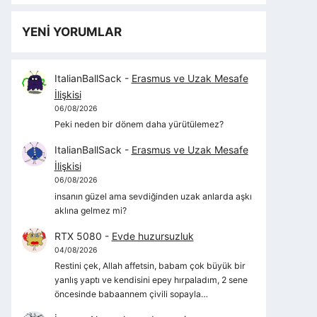
YENİ YORUMLAR
ItalianBallSack
-
Erasmus ve Uzak Mesafe
İlişkisi
06/08/2026
Peki neden bir dönem daha yürütülemez?
ItalianBallSack
-
Erasmus ve Uzak Mesafe
İlişkisi
06/08/2026
insanın güzel ama sevdiğinden uzak anlarda aşkı
aklına gelmez mi?
RTX 5080
-
Evde huzursuzluk
04/08/2026
Restini çek, Allah affetsin, babam çok büyük bir
yanlış yaptı ve kendisini epey hırpaladım, 2 sene
öncesinde babaannem çivili sopayla…