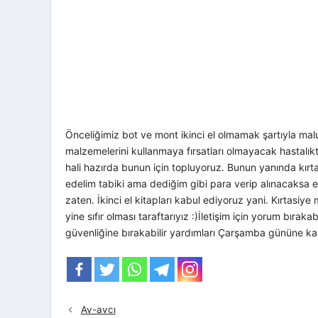
Önceliğimiz bot ve mont ikinci el olmamak şartıyla ma
malzemelerini kullanmaya fırsatları olmayacak hastalıkt
hali hazırda bunun için topluyoruz. Bunun yanında kır
edelim tabiki ama dediğim gibi para verip alınacaksa eğ
zaten. İkinci el kitapları kabul ediyoruz yani. Kırtasiye 
yine sıfır olması taraftarıyız :)İletişim için yorum bıraka
güvenliğine bırakabilir yardımları Çarşamba gününe k
Av-avcı