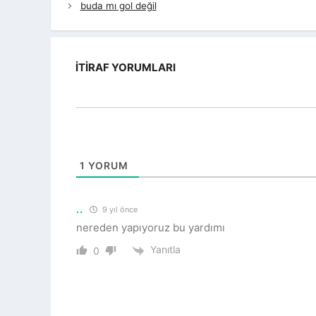
buda mı gol değil
İTIRAF YORUMLARI
1
YORUM
..
9 yıl önce
nereden yapıyoruz bu yardımı
Yanıtla
0