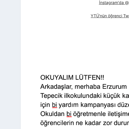
İnstagram'da @yt
YTÜ'nün öğrenci Twi