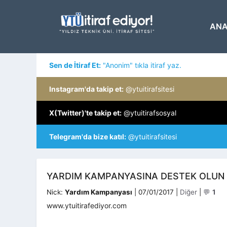
İçeriğe
atla
ANA
Sen de İtiraf Et:
"Anonim" tıkla itiraf yaz.
Instagram'da takip et:
@ytuitirafsitesi
X(Twitter)'te takip et:
@ytuitirafsosyal
Telegram'da bize katıl:
@ytuitirafsitesi
YARDIM KAMPANYASINA DESTEK OLUN
Kategoriler
Nick:
Yardım Kampanyası
|
07/01/2017
|
Diğer
|
💬
1
www.ytuitirafediyor.com