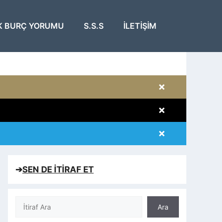
K BURÇ YORUMU
S.S.S
İLETIŞIM
×
×
×
×
➔
SEN DE İTİRAF ET
Ara
Ara