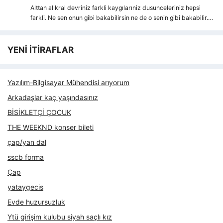
Alttan al kral devriniz farkli kaygılarıniz dusunceleriniz hepsi
farkli. Ne sen onun gibi bakabilirsin ne de o senin gibi bakabilir.…
YENİ İTİRAFLAR
Yazılım-Bilgisayar Mühendisi arıyorum
Arkadaşlar kaç yaşındasınız
BİSİKLETÇİ ÇOCUK
THE WEEKND konser bileti
çap/yan dal
sscb forma
Çap
yataygecis
Evde huzursuzluk
Ytü girişim kulubu siyah saçlı kız