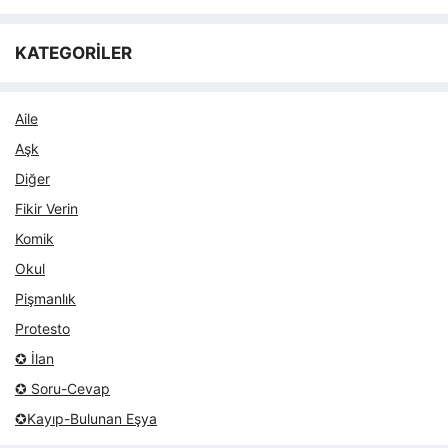
KATEGORİLER
Aile
Aşk
Diğer
Fikir Verin
Komik
Okul
Pişmanlık
Protesto
✪ İlan
✪ Soru-Cevap
✪Kayıp-Bulunan Eşya