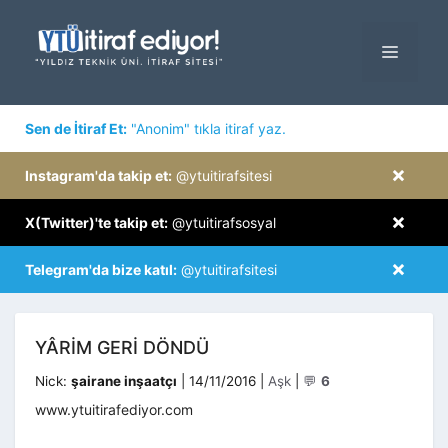
İçeriğe
atla
MENÜ
×
Sen de İtiraf Et:
"Anonim" tıkla itiraf yaz.
×
Instagram'da takip et:
@ytuitirafsitesi
×
X(Twitter)'te takip et:
@ytuitirafsosyal
×
Telegram'da bize katıl:
@ytuitirafsitesi
YÂRIM GERI DÖNDÜ
Kategoriler
Nick:
şairane inşaatçı
|
14/11/2016
|
Aşk
|
💬
6
www.ytuitirafediyor.com