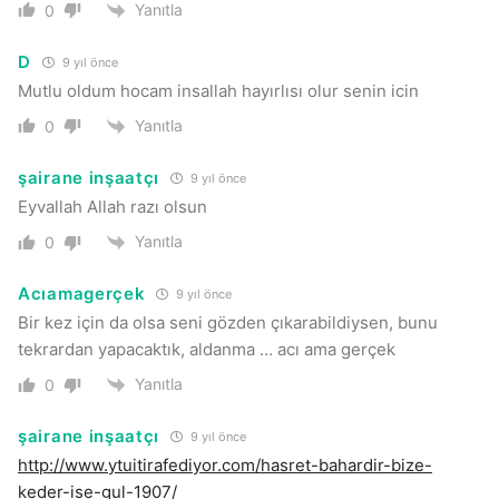
Yanıtla
0
D
9 yıl önce
Mutlu oldum hocam insallah hayırlısı olur senin icin
Yanıtla
0
şairane inşaatçı
9 yıl önce
Eyvallah Allah razı olsun
Yanıtla
0
Acıamagerçek
9 yıl önce
Bir kez için da olsa seni gözden çıkarabildiysen, bunu
tekrardan yapacaktık, aldanma … acı ama gerçek
Yanıtla
0
şairane inşaatçı
9 yıl önce
http://www.ytuitirafediyor.com/hasret-bahardir-bize-
keder-ise-gul-1907/