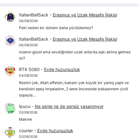
ItalianBallSack
-
Erasmus ve Uzak Mesafe İlişkisi
06/08/2026
Peki neden bir dönem daha yürütülemez?
ItalianBallSack
-
Erasmus ve Uzak Mesafe İlişkisi
06/08/2026
insanın güzel ama sevdiğinden uzak anlarda aşkı aklına gelmez
mi?
RTX 5080
-
Evde huzursuzluk
04/08/2026
Restini çek, Allah affetsin, babam çok büyük bir yanlış yaptı ve
kendisini epey hırpaladım, 2 sene öncesinde babaannem çivili
sopayla…
İpucu
-
Ne senle ne de sensiz yaşanmıyor
02/08/2026
Makine
courier
-
Evde huzursuzluk
02/08/2026