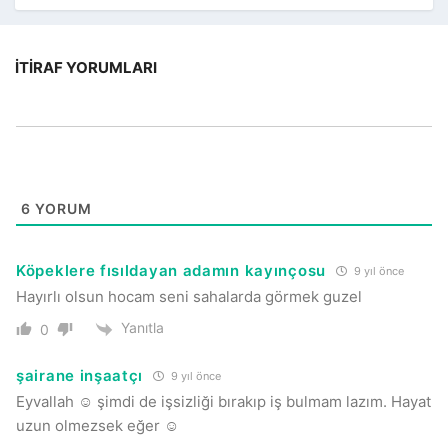
İTIRAF YORUMLARI
6
YORUM
Köpeklere fısıldayan adamın kayınçosu
9 yıl önce
Hayırlı olsun hocam seni sahalarda görmek guzel
Yanıtla
0
şairane inşaatçı
9 yıl önce
Eyvallah ☺ şimdi de işsizliği bırakıp iş bulmam lazım. Hayat
uzun olmezsek eğer ☺