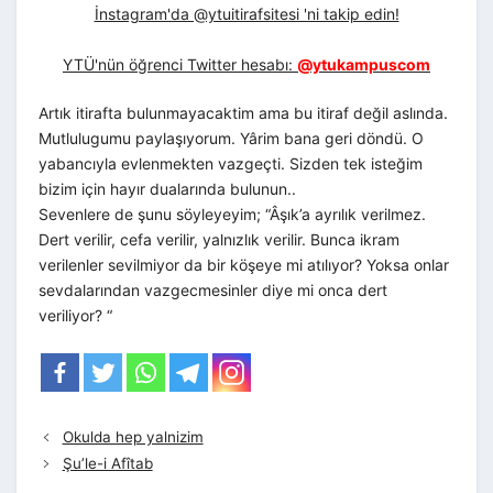
İnstagram'da @ytuitirafsitesi 'ni takip edin!
YTÜ'nün öğrenci Twitter hesabı:
@ytukampuscom
Artık itirafta bulunmayacaktim ama bu itiraf değil aslında.
Mutlulugumu paylaşıyorum. Yârim bana geri döndü. O
yabancıyla evlenmekten vazgeçti. Sizden tek isteğim
bizim için hayır dualarında bulunun..
Sevenlere de şunu söyleyeyim; “Âşık’a ayrılık verilmez.
Dert verilir, cefa verilir, yalnızlık verilir. Bunca ikram
verilenler sevilmiyor da bir köşeye mi atılıyor? Yoksa onlar
sevdalarından vazgecmesinler diye mi onca dert
veriliyor? “
Okulda hep yalnizim
Şu’le-i Afîtab