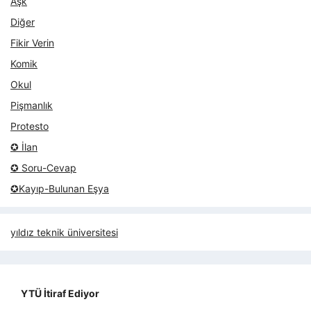
Aşk
Diğer
Fikir Verin
Komik
Okul
Pişmanlık
Protesto
✪ İlan
✪ Soru-Cevap
✪Kayıp-Bulunan Eşya
yıldız teknik üniversitesi
YTÜ İtiraf Ediyor