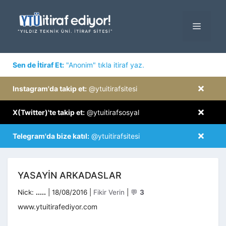
İçeriğe
atla
MENÜ
×
Sen de İtiraf Et:
"Anonim" tıkla itiraf yaz.
×
Instagram'da takip et:
@ytuitirafsitesi
×
X(Twitter)'te takip et:
@ytuitirafsosyal
×
Telegram'da bize katıl:
@ytuitirafsitesi
YASAYIN ARKADASLAR
Kategoriler
Nick:
.....
|
18/08/2016
|
Fikir Verin
|
💬
3
www.ytuitirafediyor.com