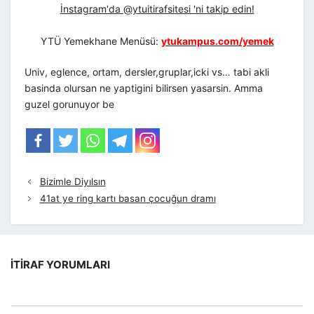
İnstagram'da @ytuitirafsitesi 'ni takip edin!
YTÜ Yemekhane Menüsü:
ytukampus.com/yemek
Univ, eglence, ortam, dersler,gruplar,icki vs… tabi akli
basinda olursan ne yaptigini bilirsen yasarsin. Amma
guzel gorunuyor be
Bizimle Diyılsın
41at ye ring kartı basan çocuğun dramı
İTIRAF YORUMLARI