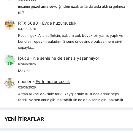
insanın güzel ama sevdiğinden uzak anlarda aşkı aklına gelmez
mi?
RTX 5080
-
Evde huzursuzluk
04/08/2026
Restini çek, Allah affetsin, babam çok büyük bir yanlış yaptı ve
kendisini epey hırpaladım, 2 sene öncesinde babaannem çivili
sopayla…
İpucu
-
Ne senle ne de sensiz yaşanmıyor
02/08/2026
Makine
courier
-
Evde huzursuzluk
02/08/2026
Alttan al kral devriniz farkli kaygılarıniz dusunceleriniz hepsi
farkli. Ne sen onun gibi bakabilirsin ne de o senin gibi bakabilir.…
YENİ İTİRAFLAR