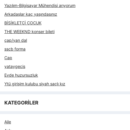
Yazılım-Bilgisayar Mühendisi arıyorum
Arkadaşlar kaç yaşındasınız
BİSİKLETÇİ ÇOCUK
THE WEEKND konser bileti
çap/yan dal
sscb forma
Çap
yataygecis
Evde huzursuzluk
Ytü girişim kulubu siyah saçlı kız
KATEGORİLER
Aile