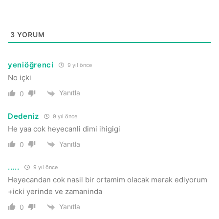
3
YORUM
yeniöğrenci
9 yıl önce
No içki
Yanıtla
0
Dedeniz
9 yıl önce
He yaa cok heyecanli dimi ihigigi
Yanıtla
0
.....
9 yıl önce
Heyecandan cok nasil bir ortamim olacak merak ediyorum
+icki yerinde ve zamaninda
Yanıtla
0