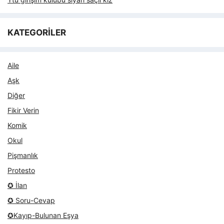
KATEGORİLER
Aile
Aşk
Diğer
Fikir Verin
Komik
Okul
Pişmanlık
Protesto
✪ İlan
✪ Soru-Cevap
✪Kayıp-Bulunan Eşya