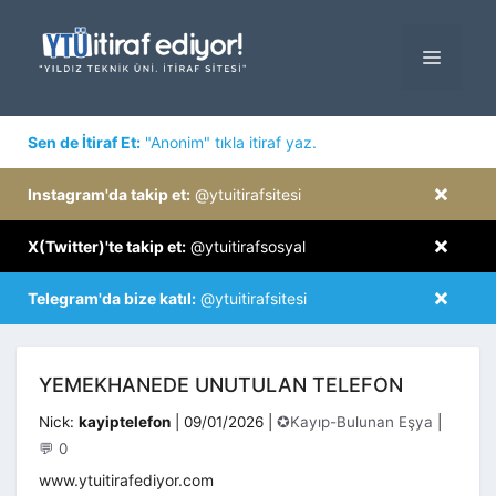
İçeriğe
atla
MENÜ
×
Sen de İtiraf Et:
"Anonim" tıkla itiraf yaz.
×
Instagram'da takip et:
@ytuitirafsitesi
×
X(Twitter)'te takip et:
@ytuitirafsosyal
×
Telegram'da bize katıl:
@ytuitirafsitesi
YEMEKHANEDE UNUTULAN TELEFON
Kategoriler
Nick:
kayiptelefon
|
09/01/2026
|
✪Kayıp-Bulunan Eşya
|
💬 0
www.ytuitirafediyor.com