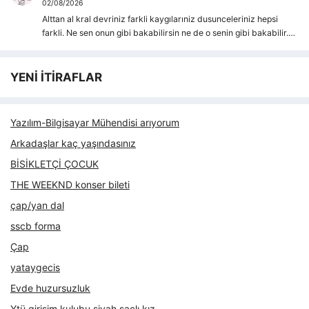
02/08/2026
Alttan al kral devriniz farkli kaygılarıniz dusunceleriniz hepsi
farkli. Ne sen onun gibi bakabilirsin ne de o senin gibi bakabilir.…
YENİ İTİRAFLAR
Yazılım-Bilgisayar Mühendisi arıyorum
Arkadaşlar kaç yaşındasınız
BİSİKLETÇİ ÇOCUK
THE WEEKND konser bileti
çap/yan dal
sscb forma
Çap
yataygecis
Evde huzursuzluk
Ytü girişim kulubu siyah saçlı kız