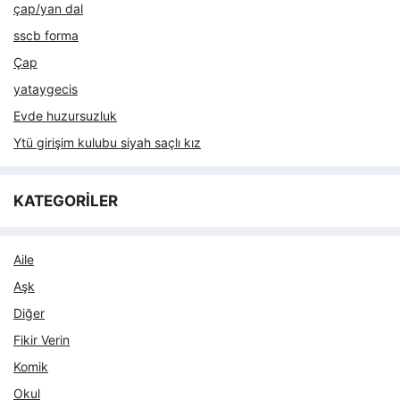
çap/yan dal
sscb forma
Çap
yataygecis
Evde huzursuzluk
Ytü girişim kulubu siyah saçlı kız
KATEGORİLER
Aile
Aşk
Diğer
Fikir Verin
Komik
Okul