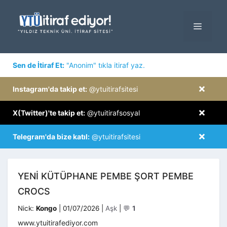
İçeriğe
atla
MENÜ
×
Sen de İtiraf Et:
"Anonim" tıkla itiraf yaz.
×
Instagram'da takip et:
@ytuitirafsitesi
×
X(Twitter)'te takip et:
@ytuitirafsosyal
×
Telegram'da bize katıl:
@ytuitirafsitesi
YENI KÜTÜPHANE PEMBE ŞORT PEMBE
CROCS
Kategoriler
Nick:
Kongo
|
01/07/2026
|
Aşk
|
💬
1
www.ytuitirafediyor.com