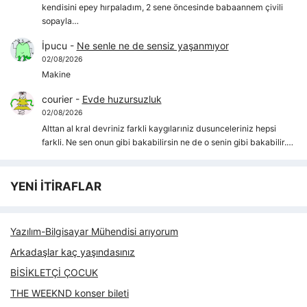
kendisini epey hırpaladım, 2 sene öncesinde babaannem çivili
sopayla…
İpucu
-
Ne senle ne de sensiz yaşanmıyor
02/08/2026
Makine
courier
-
Evde huzursuzluk
02/08/2026
Alttan al kral devriniz farkli kaygılarıniz dusunceleriniz hepsi
farkli. Ne sen onun gibi bakabilirsin ne de o senin gibi bakabilir.…
YENİ İTİRAFLAR
Yazılım-Bilgisayar Mühendisi arıyorum
Arkadaşlar kaç yaşındasınız
BİSİKLETÇİ ÇOCUK
THE WEEKND konser bileti