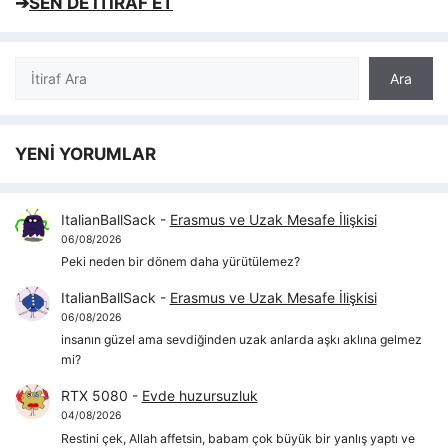
➔
SEN DE İTİRAF ET
Ara
Ara
YENİ YORUMLAR
ItalianBallSack
-
Erasmus ve Uzak Mesafe İlişkisi
06/08/2026
Peki neden bir dönem daha yürütülemez?
ItalianBallSack
-
Erasmus ve Uzak Mesafe İlişkisi
06/08/2026
insanın güzel ama sevdiğinden uzak anlarda aşkı aklına gelmez
mi?
RTX 5080
-
Evde huzursuzluk
04/08/2026
Restini çek, Allah affetsin, babam çok büyük bir yanlış yaptı ve