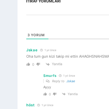
İTIRAF YORUMLARI
3
YORUM
Jskae
1 yıl önce
Oha tum gun kizi takip mi ettin AHAGHSNAHS
Yanıtla
0
Smurfs
1 yıl önce
Reply to
Jskae
Ayyy
Yanıtla
0
höst
1 yıl önce