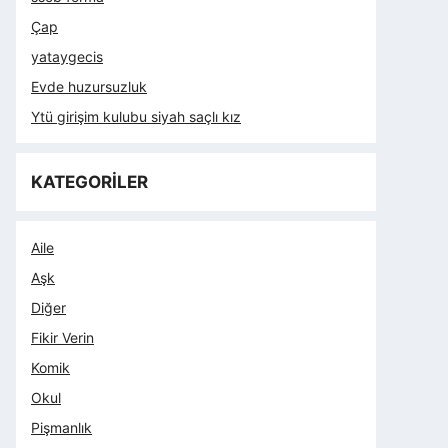
Çap
yataygecis
Evde huzursuzluk
Ytü girişim kulubu siyah saçlı kız
KATEGORİLER
Aile
Aşk
Diğer
Fikir Verin
Komik
Okul
Pişmanlık