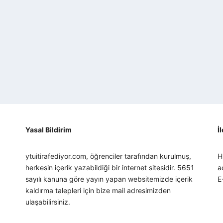
Yasal Bildirim
İ
ytuitirafediyor.com, öğrenciler tarafından kurulmuş,
H
herkesin içerik yazabildiği bir internet sitesidir. 5651
a
sayılı kanuna göre yayın yapan websitemizde içerik
E
kaldırma talepleri için bize mail adresimizden
ulaşabilirsiniz.