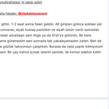
uitirafsitesi 'ni takip edin!
sta hesabı:
@ytukampuscom
ttin. 1-2 saat sonra falan geldin. Alt girişten girince soldaki üst
 converse, siyah kumaş pantolon ve siyah üstün vardı sonradan
ndaki arkadaşın seni ringe ya da 41at’ye götürdü. Bir kere
n ama göremedim seni sonrada tek yakalayamadım zaten. Ben de
e gözlük takıyordun çalışırken. Burada da nasıl yapılır bilmiyorum
. Bir çay kahve içmek isterim seninle. Ve kırmızı telefon kılıfın