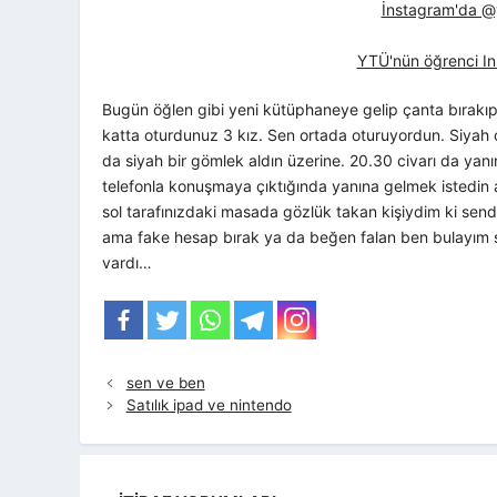
İnstagram'da @yt
YTÜ'nün öğrenci In
Bugün öğlen gibi yeni kütüphaneye gelip çanta bırakıp gi
katta oturdunuz 3 kız. Sen ortada oturuyordun. Siyah
da siyah bir gömlek aldın üzerine. 20.30 civarı da yanı
telefonla konuşmaya çıktığında yanına gelmek istedi
sol tarafınızdaki masada gözlük takan kişiydim ki send
ama fake hesap bırak ya da beğen falan ben bulayım seni
vardı…
sen ve ben
Satılık ipad ve nintendo