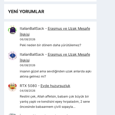
YENİ YORUMLAR
ItalianBallSack
-
Erasmus ve Uzak Mesafe
İlişkisi
06/08/2026
Peki neden bir dönem daha yürütülemez?
ItalianBallSack
-
Erasmus ve Uzak Mesafe
İlişkisi
06/08/2026
insanın güzel ama sevdiğinden uzak anlarda aşkı
aklına gelmez mi?
RTX 5080
-
Evde huzursuzluk
04/08/2026
Restini çek, Allah affetsin, babam çok büyük bir
yanlış yaptı ve kendisini epey hırpaladım, 2 sene
öncesinde babaannem çivili sopayla…