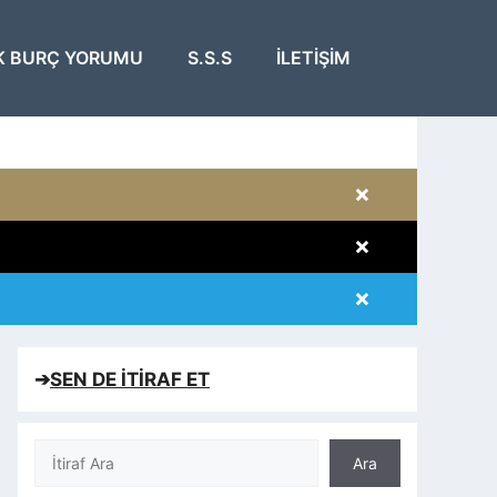
K BURÇ YORUMU
S.S.S
İLETIŞIM
×
×
×
×
➔
SEN DE İTİRAF ET
Ara
Ara