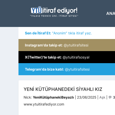
İçeriğe
atla
ANA
Sen de İtiraf Et:
"Anonim" tıkla itiraf yaz.
Instagram'da takip et:
@ytuitirafsitesi
X(Twitter)'te takip et:
@ytuitirafsosyal
Telegram'da bize katıl:
@ytuitirafsitesi
YENI KÜTÜPHANEDEKI SIYAHLI KIZ
Kategoril
Nick:
YeniKütüphanekiBeyazlı
|
23/06/2025
|
Aşk
|
💬
www.ytuitirafediyor.com