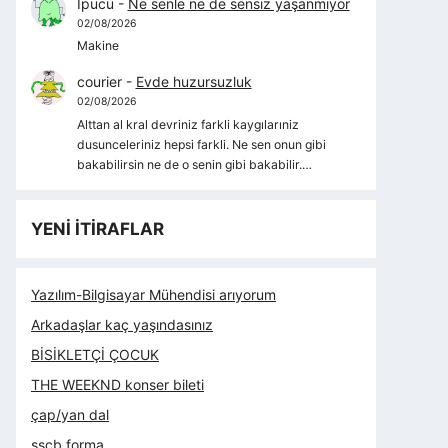
İpucu
-
Ne senle ne de sensiz yaşanmıyor
02/08/2026
Makine
courier
-
Evde huzursuzluk
02/08/2026
Alttan al kral devriniz farkli kaygılarıniz
dusunceleriniz hepsi farkli. Ne sen onun gibi
bakabilirsin ne de o senin gibi bakabilir.…
YENİ İTİRAFLAR
Yazılım-Bilgisayar Mühendisi arıyorum
Arkadaşlar kaç yaşındasınız
BİSİKLETÇİ ÇOCUK
THE WEEKND konser bileti
çap/yan dal
sscb forma