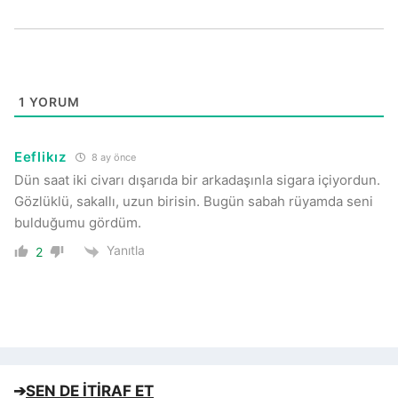
1
YORUM
Eeflikız
8 ay önce
Dün saat iki civarı dışarıda bir arkadaşınla sigara içiyordun.
Gözlüklü, sakallı, uzun birisin. Bugün sabah rüyamda seni
bulduğumu gördüm.
Yanıtla
2
➔
SEN DE İTİRAF ET