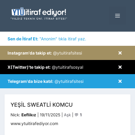
İçeriğe
atla
MENÜ
×
Sen de İtiraf Et:
"Anonim" tıkla itiraf yaz.
×
Instagram'da takip et:
@ytuitirafsitesi
×
X(Twitter)'te takip et:
@ytuitirafsosyal
×
Telegram'da bize katıl:
@ytuitirafsitesi
YEŞİL SWEATLİ KOMCU
Kategoriler
Nick:
Eeflikız
|
19/11/2025
|
Aşk
|
💬
1
www.ytuitirafediyor.com