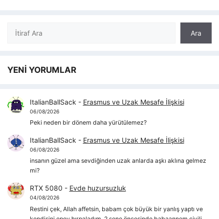
Ara
Ara
YENİ YORUMLAR
ItalianBallSack
-
Erasmus ve Uzak Mesafe İlişkisi
06/08/2026
Peki neden bir dönem daha yürütülemez?
ItalianBallSack
-
Erasmus ve Uzak Mesafe İlişkisi
06/08/2026
insanın güzel ama sevdiğinden uzak anlarda aşkı aklına gelmez
mi?
RTX 5080
-
Evde huzursuzluk
04/08/2026
Restini çek, Allah affetsin, babam çok büyük bir yanlış yaptı ve
kendisini epey hırpaladım, 2 sene öncesinde babaannem çivili