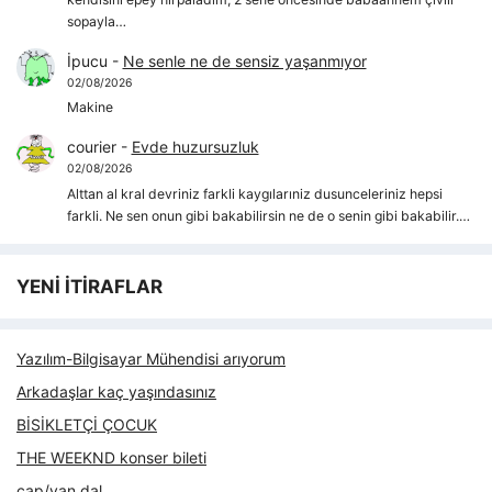
sopayla…
İpucu
-
Ne senle ne de sensiz yaşanmıyor
02/08/2026
Makine
courier
-
Evde huzursuzluk
02/08/2026
Alttan al kral devriniz farkli kaygılarıniz dusunceleriniz hepsi
farkli. Ne sen onun gibi bakabilirsin ne de o senin gibi bakabilir.…
YENİ İTİRAFLAR
Yazılım-Bilgisayar Mühendisi arıyorum
Arkadaşlar kaç yaşındasınız
BİSİKLETÇİ ÇOCUK
THE WEEKND konser bileti
çap/yan dal