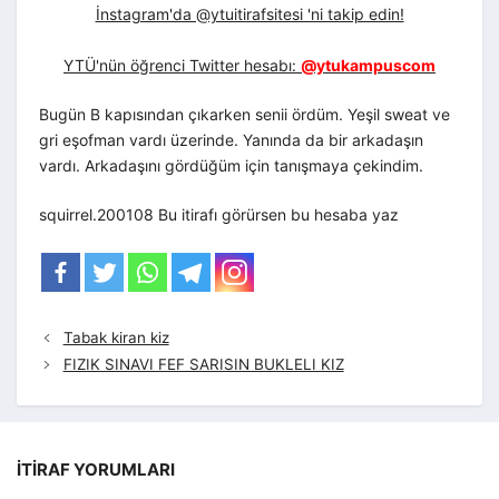
İnstagram'da @ytuitirafsitesi 'ni takip edin!
YTÜ'nün öğrenci Twitter hesabı:
@ytukampuscom
Bugün B kapısından çıkarken senii
ördüm. Yeşil sweat ve
gri eşofman vardı üzerinde. Yanında da bir arkadaşın
vardı. Arkadaşını gördüğüm için tanışmaya çekindim.
squirrel.200108 Bu itirafı görürsen bu hesaba yaz
Tabak kiran kiz
FIZIK SINAVI FEF SARISIN BUKLELI KIZ
İTIRAF YORUMLARI