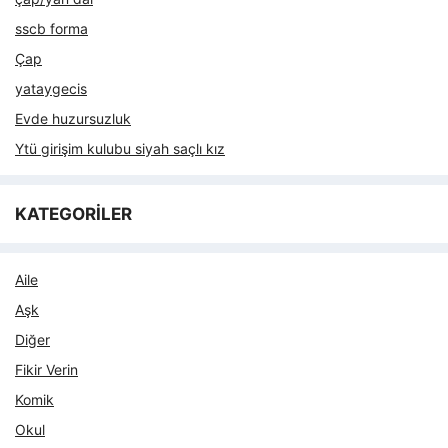
sscb forma
Çap
yataygecis
Evde huzursuzluk
Ytü girişim kulubu siyah saçlı kız
KATEGORİLER
Aile
Aşk
Diğer
Fikir Verin
Komik
Okul