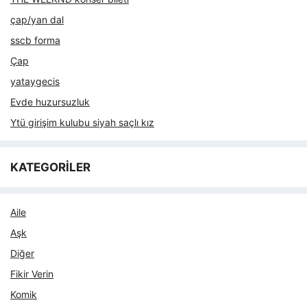
çap/yan dal
sscb forma
Çap
yataygecis
Evde huzursuzluk
Ytü girişim kulubu siyah saçlı kız
KATEGORİLER
Aile
Aşk
Diğer
Fikir Verin
Komik