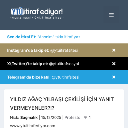
İçeriğe
atla
MENÜ
×
Sen de İtiraf Et:
"Anonim" tıkla itiraf yaz.
×
Instagram'da takip et:
@ytuitirafsitesi
×
X(Twitter)'te takip et:
@ytuitirafsosyal
×
Telegram'da bize katıl:
@ytuitirafsitesi
YILDIZ AĞAÇ YILBAŞI ÇEKILIŞI IÇIN YANIT
VERMEYENLER?!?
Kategoriler
Nick:
Saçmalık
|
15/12/2025
|
Protesto
|
💬
1
www.ytuitirafediyor.com