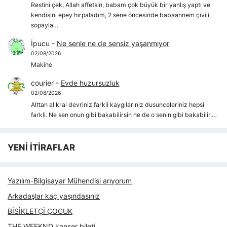
Restini çek, Allah affetsin, babam çok büyük bir yanlış yaptı ve
kendisini epey hırpaladım, 2 sene öncesinde babaannem çivili
sopayla…
İpucu
-
Ne senle ne de sensiz yaşanmıyor
02/08/2026
Makine
courier
-
Evde huzursuzluk
02/08/2026
Alttan al kral devriniz farkli kaygılarıniz dusunceleriniz hepsi
farkli. Ne sen onun gibi bakabilirsin ne de o senin gibi bakabilir.…
YENİ İTİRAFLAR
Yazılım-Bilgisayar Mühendisi arıyorum
Arkadaşlar kaç yaşındasınız
BİSİKLETÇİ ÇOCUK
THE WEEKND konser bileti