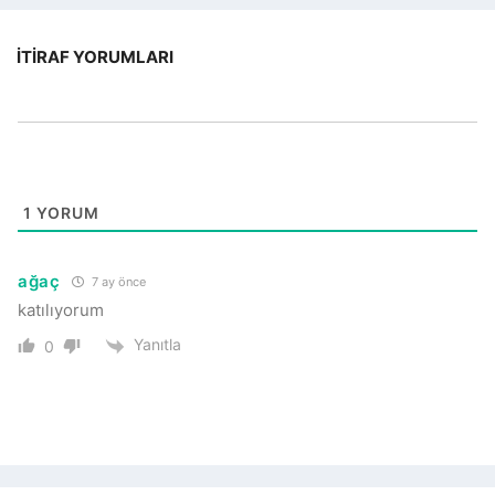
İTIRAF YORUMLARI
1
YORUM
ağaç
7 ay önce
katılıyorum
Yanıtla
0