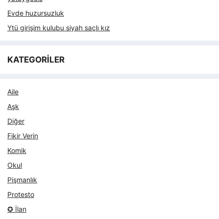
Evde huzursuzluk
Ytü girişim kulubu siyah saçlı kız
KATEGORİLER
Aile
Aşk
Diğer
Fikir Verin
Komik
Okul
Pişmanlık
Protesto
✪ İlan