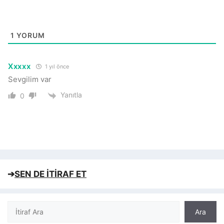
1
YORUM
Xxxxx
1 yıl önce
Sevgilim var
Yanıtla
0
➔
SEN DE İTİRAF ET
Ara
Ara