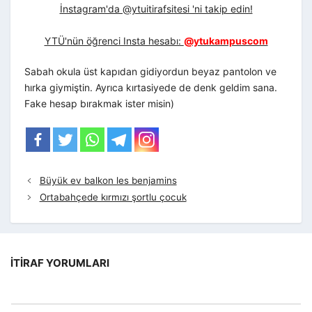
İnstagram'da @ytuitirafsitesi 'ni takip edin!
YTÜ'nün öğrenci Insta hesabı:
@ytukampuscom
Sabah okula üst kapıdan gidiyordun beyaz pantolon ve
hırka giymiştin. Ayrıca kırtasiyede de denk geldim sana.
Fake hesap bırakmak ister misin)
Büyük ev balkon les benjamins
Ortabahçede kırmızı şortlu çocuk
İTIRAF YORUMLARI