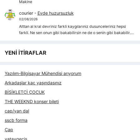
Makine
courier
-
Evde huzursuzluk
02/08/2026
Alttan al kral devriniz farkli kaygılarıniz dusunceleriniz hepsi
farkli. Ne sen onun gibi bakabilirsin ne de o senin gibi bakabilir.…
YENİ İTİRAFLAR
Yazılım-Bilgisayar Mühendisi arıyorum
Arkadaşlar kaç yaşındasınız
BİSİKLETÇİ ÇOCUK
THE WEEKND konser bileti
çap/yan dal
sscb forma
Çap
yataygecis