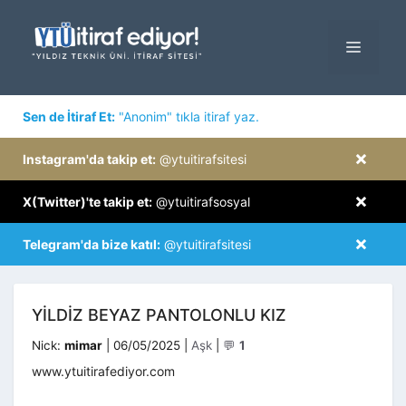
İçeriğe
atla
MENÜ
×
Sen de İtiraf Et:
"Anonim" tıkla itiraf yaz.
×
Instagram'da takip et:
@ytuitirafsitesi
×
X(Twitter)'te takip et:
@ytuitirafsosyal
×
Telegram'da bize katıl:
@ytuitirafsitesi
YILDIZ BEYAZ PANTOLONLU KIZ
Kategoriler
Nick:
mimar
|
06/05/2025
|
Aşk
|
💬
1
www.ytuitirafediyor.com