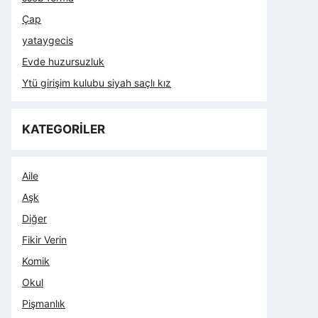
Çap
yataygecis
Evde huzursuzluk
Ytü girişim kulubu siyah saçlı kız
KATEGORİLER
Aile
Aşk
Diğer
Fikir Verin
Komik
Okul
Pişmanlık