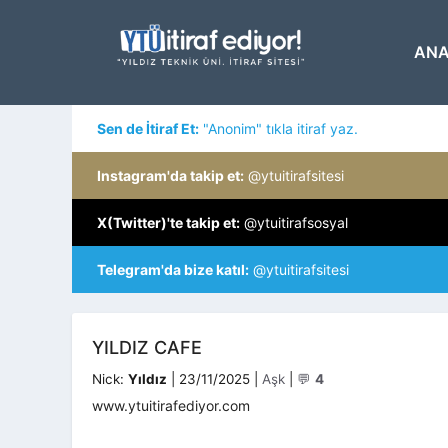
İçeriğe
atla
ANA
Sen de İtiraf Et:
"Anonim" tıkla itiraf yaz.
Instagram'da takip et:
@ytuitirafsitesi
X(Twitter)'te takip et:
@ytuitirafsosyal
Telegram'da bize katıl:
@ytuitirafsitesi
YILDIZ CAFE
Kategoriler
Nick:
Yıldız
|
23/11/2025
|
Aşk
|
💬
4
www.ytuitirafediyor.com