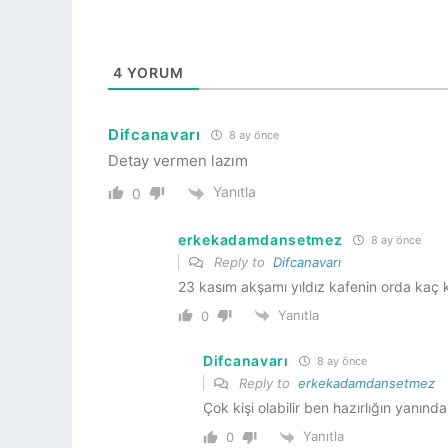
4
YORUM
Difcanavarı
8 ay önce
Detay vermen lazım
Yanıtla
0
erkekadamdansetmez
8 ay önce
Reply to
Difcanavarı
23 kasım akşamı yıldız kafenin orda kaç ki
Yanıtla
0
Difcanavarı
8 ay önce
Reply to
erkekadamdansetmez
Çok kişi olabilir ben hazırlığın yanın
Yanıtla
0