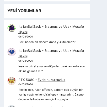
YENİ YORUMLAR
ItalianBallSack
-
Erasmus ve Uzak Mesafe
İlişkisi
06/08/2026
Peki neden bir dönem daha yürütülemez?
ItalianBallSack
-
Erasmus ve Uzak Mesafe
İlişkisi
06/08/2026
insanın güzel ama sevdiğinden uzak anlarda aşkı
aklına gelmez mi?
RTX 5080
-
Evde huzursuzluk
04/08/2026
Restini çek, Allah affetsin, babam çok büyük bir
yanlış yaptı ve kendisini epey hırpaladım, 2 sene
öncesinde babaannem çivili sopayla…