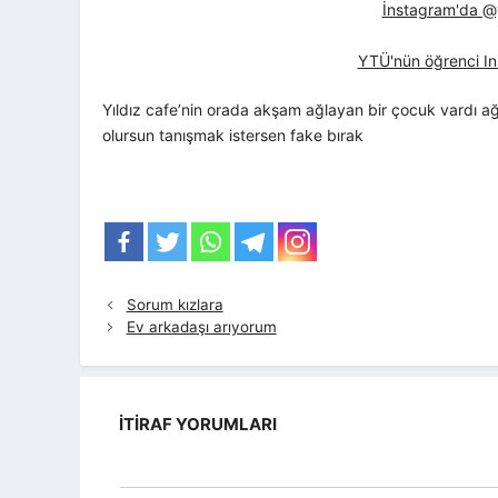
İnstagram'da @yt
YTÜ'nün öğrenci In
Yıldız cafe’nin orada akşam ağlayan bir çocuk vardı a
olursun tanışmak istersen fake bırak
Sorum kızlara
Ev arkadaşı arıyorum
İTIRAF YORUMLARI