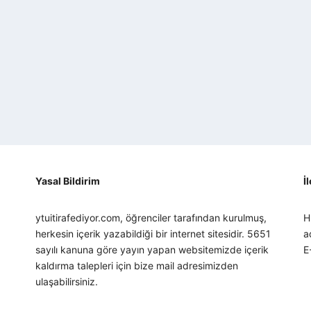
Yasal Bildirim
İ
ytuitirafediyor.com, öğrenciler tarafından kurulmuş,
H
herkesin içerik yazabildiği bir internet sitesidir. 5651
a
sayılı kanuna göre yayın yapan websitemizde içerik
E
kaldırma talepleri için bize mail adresimizden
ulaşabilirsiniz.