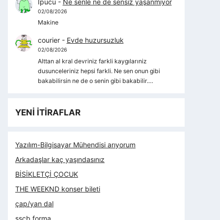
İpucu
-
Ne senle ne de sensiz yaşanmıyor
02/08/2026
Makine
courier
-
Evde huzursuzluk
02/08/2026
Alttan al kral devriniz farkli kaygılarıniz
dusunceleriniz hepsi farkli. Ne sen onun gibi
bakabilirsin ne de o senin gibi bakabilir.…
YENİ İTİRAFLAR
Yazılım-Bilgisayar Mühendisi arıyorum
Arkadaşlar kaç yaşındasınız
BİSİKLETÇİ ÇOCUK
THE WEEKND konser bileti
çap/yan dal
sscb forma