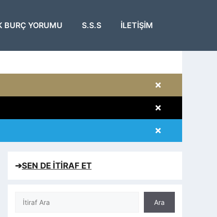
K BURÇ YORUMU
S.S.S
İLETIŞIM
×
×
×
×
➔
SEN DE İTİRAF ET
Ara
Ara