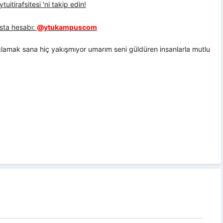
uitirafsitesi 'ni takip edin!
sta hesabı:
@ytukampuscom
ğlamak sana hiç yakışmıyor umarım seni güldüren insanlarla mutlu