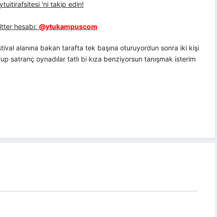
uitirafsitesi 'ni takip edin!
tter hesabı:
@ytukampuscom
ival alanına bakan tarafta tek başına oturuyordun sonra iki kişi
up satranç oynadılar tatlı bi kıza benziyorsun tanışmak isterim