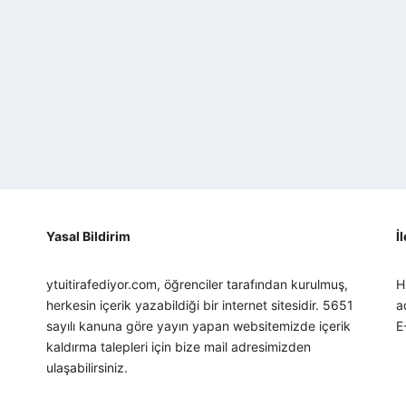
Yasal Bildirim
İ
ytuitirafediyor.com, öğrenciler tarafından kurulmuş,
H
herkesin içerik yazabildiği bir internet sitesidir. 5651
a
sayılı kanuna göre yayın yapan websitemizde içerik
E
kaldırma talepleri için bize mail adresimizden
ulaşabilirsiniz.