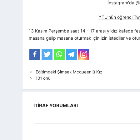
İnstagram'da @yt
YTÜ'nün öğrenci Twi
13 Kasım Perşembe saat 14 – 17 arası yıldız kafede fest
masana gelip masana oturmak için izin istediler ve otur
Eğitimdeki Şimşek Mcqueenlü Kız
101 önü
İTIRAF YORUMLARI