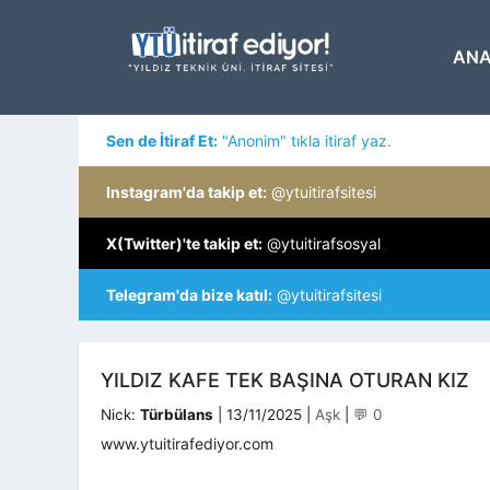
İçeriğe
atla
ANA
Sen de İtiraf Et:
"Anonim" tıkla itiraf yaz.
Instagram'da takip et:
@ytuitirafsitesi
X(Twitter)'te takip et:
@ytuitirafsosyal
Telegram'da bize katıl:
@ytuitirafsitesi
YILDIZ KAFE TEK BAŞINA OTURAN KIZ
Kategoriler
Nick:
Türbülans
|
13/11/2025
|
Aşk
|
💬 0
www.ytuitirafediyor.com