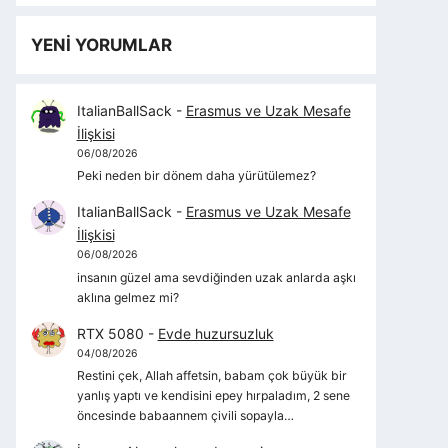
YENİ YORUMLAR
ItalianBallSack
-
Erasmus ve Uzak Mesafe
İlişkisi
06/08/2026
Peki neden bir dönem daha yürütülemez?
ItalianBallSack
-
Erasmus ve Uzak Mesafe
İlişkisi
06/08/2026
insanın güzel ama sevdiğinden uzak anlarda aşkı
aklına gelmez mi?
RTX 5080
-
Evde huzursuzluk
04/08/2026
Restini çek, Allah affetsin, babam çok büyük bir
yanlış yaptı ve kendisini epey hırpaladım, 2 sene
öncesinde babaannem çivili sopayla…