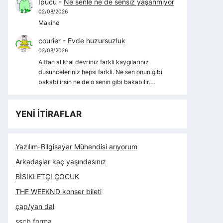
İpucu
-
Ne senle ne de sensiz yaşanmıyor
02/08/2026
Makine
courier
-
Evde huzursuzluk
02/08/2026
Alttan al kral devriniz farkli kaygılarıniz
dusunceleriniz hepsi farkli. Ne sen onun gibi
bakabilirsin ne de o senin gibi bakabilir.…
YENİ İTİRAFLAR
Yazılım-Bilgisayar Mühendisi arıyorum
Arkadaşlar kaç yaşındasınız
BİSİKLETÇİ ÇOCUK
THE WEEKND konser bileti
çap/yan dal
sscb forma