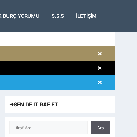
K BURÇ YORUMU
S.S.S
İLETIŞIM
×
×
×
×
➔
SEN DE İTİRAF ET
Ara
Ara