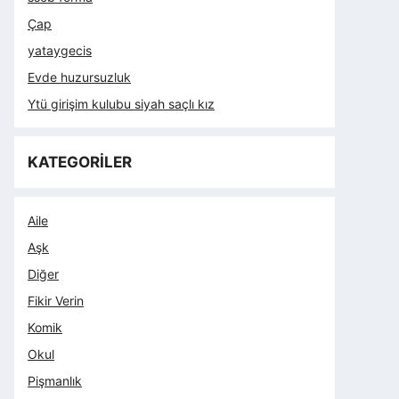
Çap
yataygecis
Evde huzursuzluk
Ytü girişim kulubu siyah saçlı kız
KATEGORİLER
Aile
Aşk
Diğer
Fikir Verin
Komik
Okul
Pişmanlık