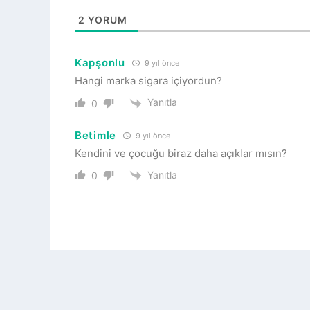
2
YORUM
Kapşonlu
9 yıl önce
Hangi marka sigara içiyordun?
Yanıtla
0
Betimle
9 yıl önce
Kendini ve çocuğu biraz daha açıklar mısın?
Yanıtla
0