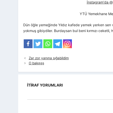
İnstagram'da @yt
YTÜ Yemekhane Me
Dün öğle yemeğinde Yıldız kafede yemek yerken sen ve
yokmuş gibiydiler. Burdaysan bul beni kırmızı ceketli,
Zar zor yanına sığabildim
O bakışşş
İTIRAF YORUMLARI