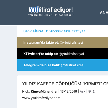
İçeriğe
atla
ANA
Sen de İtiraf Et:
"Anonim" tıkla itiraf yaz.
Instagram'da takip et:
@ytuitirafsitesi
X(Twitter)'te takip et:
@ytuitirafsosyal
Telegram'da bize katıl:
@ytuitirafsitesi
YILDIZ KAFEDE GÖRDÜĞÜM “KIRMIZI” C
Kategoriler
Nick:
KimyaMühendisi
|
13/12/2016
|
Aşk
|
💬
2
www.ytuitirafediyor.com