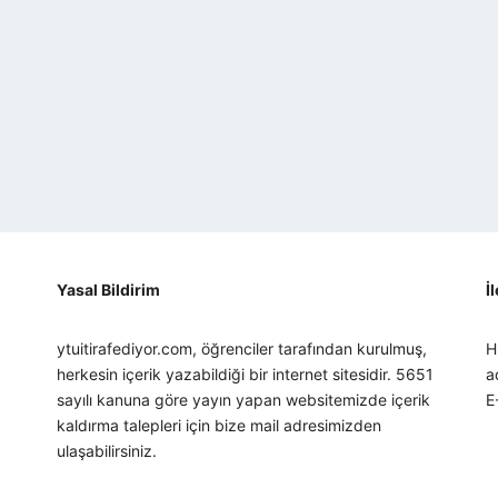
Yasal Bildirim
İ
ytuitirafediyor.com, öğrenciler tarafından kurulmuş,
H
herkesin içerik yazabildiği bir internet sitesidir. 5651
a
sayılı kanuna göre yayın yapan websitemizde içerik
E
kaldırma talepleri için bize mail adresimizden
ulaşabilirsiniz.