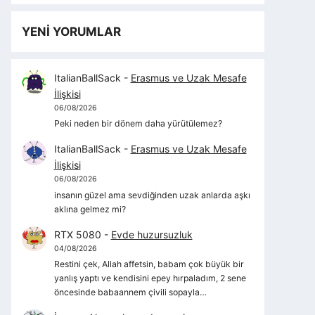
YENİ YORUMLAR
ItalianBallSack
-
Erasmus ve Uzak Mesafe
İlişkisi
06/08/2026
Peki neden bir dönem daha yürütülemez?
ItalianBallSack
-
Erasmus ve Uzak Mesafe
İlişkisi
06/08/2026
insanın güzel ama sevdiğinden uzak anlarda aşkı
aklına gelmez mi?
RTX 5080
-
Evde huzursuzluk
04/08/2026
Restini çek, Allah affetsin, babam çok büyük bir
yanlış yaptı ve kendisini epey hırpaladım, 2 sene
öncesinde babaannem çivili sopayla…