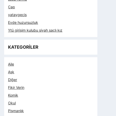
Çap
yataygecis
Evde huzursuzluk
Ytü girişim kulubu siyah saçlı kız
KATEGORİLER
Aile
Aşk
Diğer
Fikir Verin
Komik
Okul
Pişmanlık