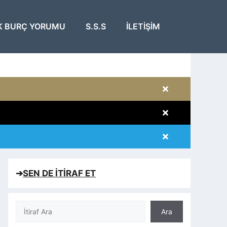
K BURÇ YORUMU
S.S.S
İLETIŞIM
×
×
×
×
➔
SEN DE İTİRAF ET
Ara
Ara