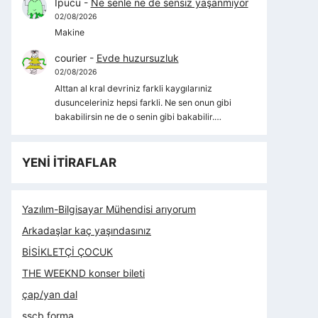
İpucu
-
Ne senle ne de sensiz yaşanmıyor
02/08/2026
Makine
courier
-
Evde huzursuzluk
02/08/2026
Alttan al kral devriniz farkli kaygılarıniz
dusunceleriniz hepsi farkli. Ne sen onun gibi
bakabilirsin ne de o senin gibi bakabilir.…
YENİ İTİRAFLAR
Yazılım-Bilgisayar Mühendisi arıyorum
Arkadaşlar kaç yaşındasınız
BİSİKLETÇİ ÇOCUK
THE WEEKND konser bileti
çap/yan dal
sscb forma