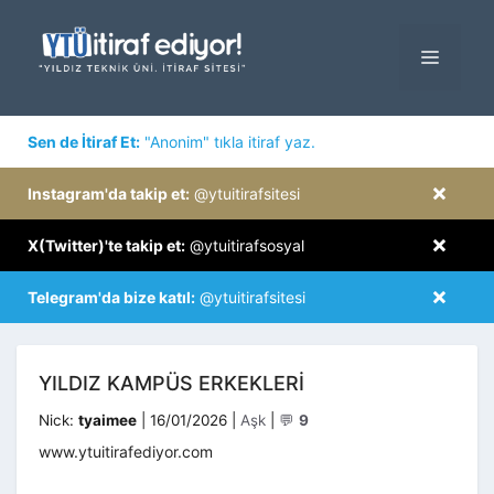
İçeriğe
atla
MENÜ
×
Sen de İtiraf Et:
"Anonim" tıkla itiraf yaz.
×
Instagram'da takip et:
@ytuitirafsitesi
×
X(Twitter)'te takip et:
@ytuitirafsosyal
×
Telegram'da bize katıl:
@ytuitirafsitesi
YILDIZ KAMPÜS ERKEKLERI
Kategoriler
Nick:
tyaimee
|
16/01/2026
|
Aşk
|
💬
9
www.ytuitirafediyor.com