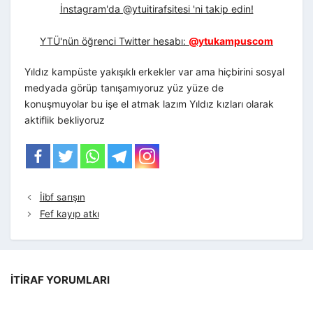
İnstagram'da @ytuitirafsitesi 'ni takip edin!
YTÜ'nün öğrenci Twitter hesabı:
@ytukampuscom
Yıldız kampüste yakışıklı erkekler var ama hiçbirini sosyal
medyada görüp tanışamıyoruz yüz yüze de
konuşmuyolar bu işe el atmak lazım Yıldız kızları olarak
aktiflik bekliyoruz
İibf sarışın
Fef kayıp atkı
İTIRAF YORUMLARI