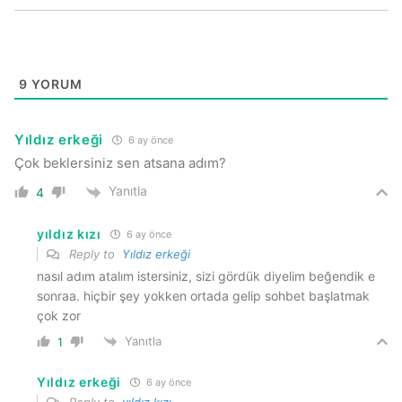
9
YORUM
Yıldız erkeği
6 ay önce
Çok beklersiniz sen atsana adım?
Yanıtla
4
yıldız kızı
6 ay önce
Reply to
Yıldız erkeği
nasıl adım atalım istersiniz, sizi gördük diyelim beğendik e
sonraa. hiçbir şey yokken ortada gelip sohbet başlatmak
çok zor
Yanıtla
1
Yıldız erkeği
6 ay önce