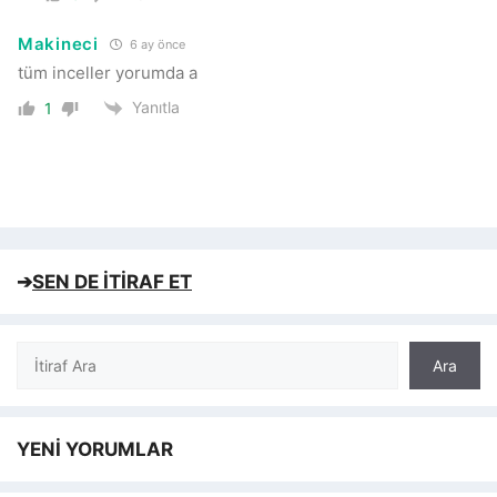
Makineci
6 ay önce
tüm inceller yorumda a
Yanıtla
1
➔
SEN DE İTİRAF ET
Ara
Ara
YENİ YORUMLAR