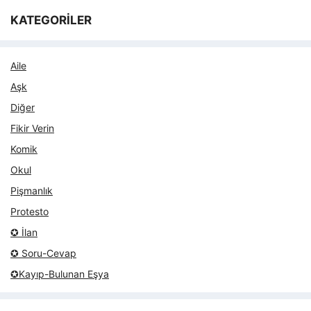
KATEGORİLER
Aile
Aşk
Diğer
Fikir Verin
Komik
Okul
Pişmanlık
Protesto
✪ İlan
✪ Soru-Cevap
✪Kayıp-Bulunan Eşya