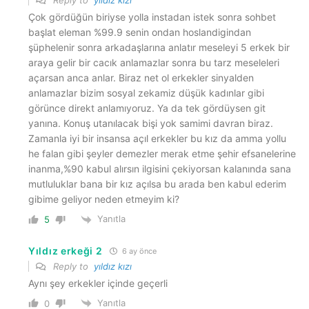
Reply to
yıldız kızı
Çok gördüğün biriyse yolla instadan istek sonra sohbet
başlat eleman %99.9 senin ondan hoslandigindan
şüphelenir sonra arkadaşlarına anlatır meseleyi 5 erkek bir
araya gelir bir cacık anlamazlar sonra bu tarz meseleleri
açarsan anca anlar. Biraz net ol erkekler sinyalden
anlamazlar bizim sosyal zekamiz düşük kadınlar gibi
görünce direkt anlamıyoruz. Ya da tek gördüysen git
yanına. Konuş utanılacak bişi yok samimi davran biraz.
Zamanla iyi bir insansa açıl erkekler bu kız da amma yollu
he falan gibi şeyler demezler merak etme şehir efsanelerine
inanma,%90 kabul alırsın ilgisini çekiyorsan kalanında sana
mutluluklar bana bir kız açılsa bu arada ben kabul ederim
gibime geliyor neden etmeyim ki?
Yanıtla
5
Yıldız erkeği 2
6 ay önce
Reply to
yıldız kızı
Aynı şey erkekler içinde geçerli
Yanıtla
0