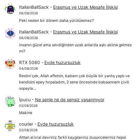
ItalianBallSack
-
Erasmus ve Uzak Mesafe İlişkisi
06/08/2026
Peki neden bir dönem daha yürütülemez?
ItalianBallSack
-
Erasmus ve Uzak Mesafe İlişkisi
06/08/2026
insanın güzel ama sevdiğinden uzak anlarda aşkı aklına gelmez
mi?
RTX 5080
-
Evde huzursuzluk
04/08/2026
Restini çek, Allah affetsin, babam çok büyük bir yanlış yaptı ve
kendisini epey hırpaladım, 2 sene öncesinde babaannem çivili
sopayla…
İpucu
-
Ne senle ne de sensiz yaşanmıyor
02/08/2026
Makine
courier
-
Evde huzursuzluk
02/08/2026
Alttan al kral devriniz farkli kaygılarıniz dusunceleriniz hepsi