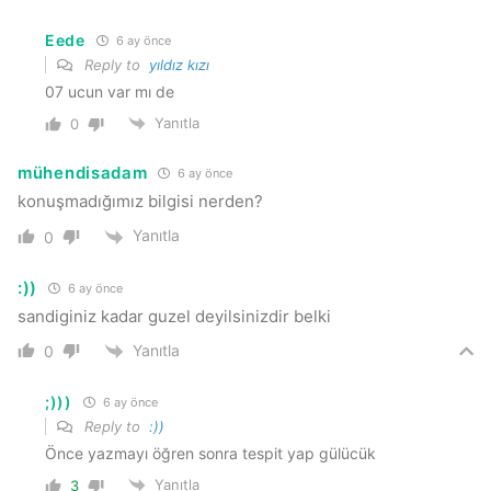
Eede
6 ay önce
Reply to
yıldız kızı
07 ucun var mı de
Yanıtla
0
mühendisadam
6 ay önce
konuşmadığımız bilgisi nerden?
Yanıtla
0
:))
6 ay önce
sandiginiz kadar guzel deyilsinizdir belki
Yanıtla
0
;)))
6 ay önce
Reply to
:))
Önce yazmayı öğren sonra tespit yap gülücük
Yanıtla
3