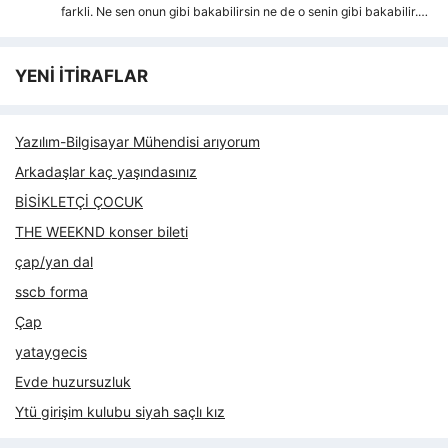
farkli. Ne sen onun gibi bakabilirsin ne de o senin gibi bakabilir.…
YENİ İTİRAFLAR
Yazılım-Bilgisayar Mühendisi arıyorum
Arkadaşlar kaç yaşındasınız
BİSİKLETÇİ ÇOCUK
THE WEEKND konser bileti
çap/yan dal
sscb forma
Çap
yataygecis
Evde huzursuzluk
Ytü girişim kulubu siyah saçlı kız