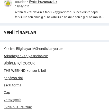
courier
-
Evde huzursuzluk
02/08/2026
Alttan al kral devriniz farkli kaygılarıniz dusunceleriniz hepsi
farkli. Ne sen onun gibi bakabilirsin ne de o senin gibi bakabilir.…
YENİ İTİRAFLAR
Yazılım-Bilgisayar Mühendisi arıyorum
Arkadaşlar kaç yaşındasınız
BİSİKLETÇİ ÇOCUK
THE WEEKND konser bileti
çap/yan dal
sscb forma
Çap
yataygecis
Evde huzursuzluk