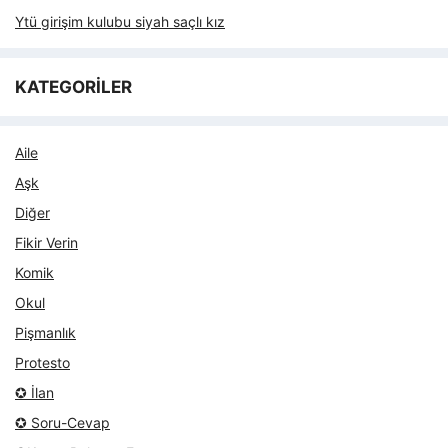
Ytü girişim kulubu siyah saçlı kız
KATEGORİLER
Aile
Aşk
Diğer
Fikir Verin
Komik
Okul
Pişmanlık
Protesto
✪ İlan
✪ Soru-Cevap