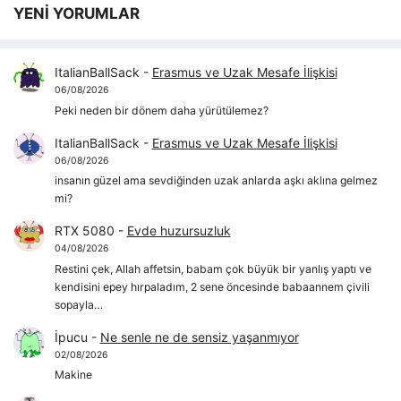
YENİ YORUMLAR
ItalianBallSack
-
Erasmus ve Uzak Mesafe İlişkisi
06/08/2026
Peki neden bir dönem daha yürütülemez?
ItalianBallSack
-
Erasmus ve Uzak Mesafe İlişkisi
06/08/2026
insanın güzel ama sevdiğinden uzak anlarda aşkı aklına gelmez
mi?
RTX 5080
-
Evde huzursuzluk
04/08/2026
Restini çek, Allah affetsin, babam çok büyük bir yanlış yaptı ve
kendisini epey hırpaladım, 2 sene öncesinde babaannem çivili
sopayla…
İpucu
-
Ne senle ne de sensiz yaşanmıyor
02/08/2026
Makine