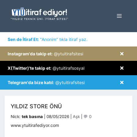
İçeriğe
atla
MENÜ
×
Sen de İtiraf Et:
"Anonim" tıkla itiraf yaz.
×
Instagram'da takip et:
@ytuitirafsitesi
×
X(Twitter)'te takip et:
@ytuitirafsosyal
×
Telegram'da bize katıl:
@ytuitirafsitesi
YILDIZ STORE ÖNÜ
Kategoriler
Nick:
tek basına
|
08/05/2026
|
Aşk
|
💬 0
www.ytuitirafediyor.com