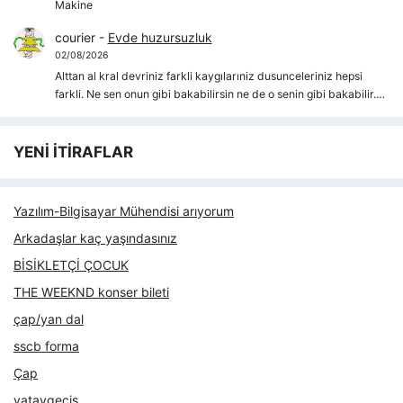
Makine
courier
-
Evde huzursuzluk
02/08/2026
Alttan al kral devriniz farkli kaygılarıniz dusunceleriniz hepsi
farkli. Ne sen onun gibi bakabilirsin ne de o senin gibi bakabilir.…
YENİ İTİRAFLAR
Yazılım-Bilgisayar Mühendisi arıyorum
Arkadaşlar kaç yaşındasınız
BİSİKLETÇİ ÇOCUK
THE WEEKND konser bileti
çap/yan dal
sscb forma
Çap
yataygecis