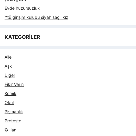
Evde huzursuzluk
Ytü girişim kulubu siyah saçlı kız
KATEGORİLER
Aile
Aşk
Diğer
Fikir Verin
Komik
Okul
Pişmanlık
Protesto
✪ İlan