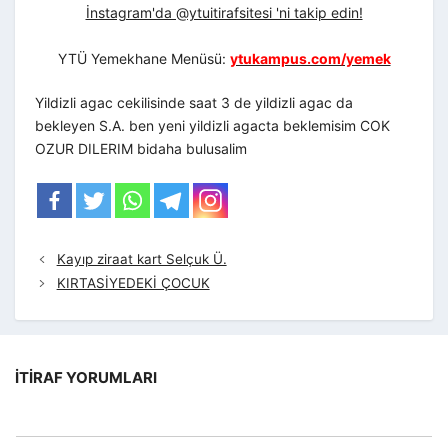
İnstagram'da @ytuitirafsitesi 'ni takip edin!
YTÜ Yemekhane Menüsü:
ytukampus.com/yemek
Yildizli agac cekilisinde saat 3 de yildizli agac da
bekleyen S.A. ben yeni yildizli agacta beklemisim COK
OZUR DILERIM bidaha bulusalim
Kayıp ziraat kart Selçuk Ü.
KIRTASİYEDEKİ ÇOCUK
İTIRAF YORUMLARI