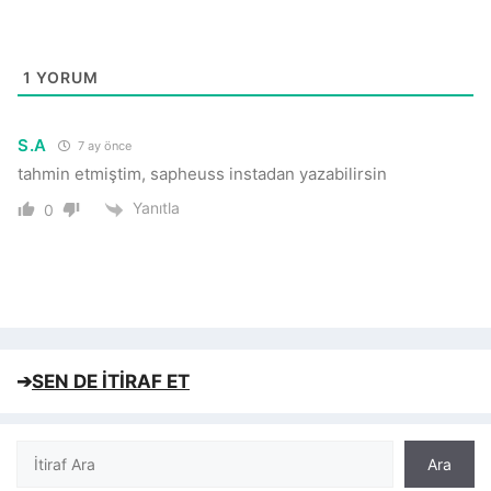
1
YORUM
S.A
7 ay önce
tahmin etmiştim, sapheuss instadan yazabilirsin
Yanıtla
0
➔
SEN DE İTİRAF ET
Ara
Ara