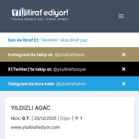
İçeriğe
atla
MENÜ
×
Sen de İtiraf Et:
"Anonim" tıkla itiraf yaz.
×
Instagram'da takip et:
@ytuitirafsitesi
×
X(Twitter)'te takip et:
@ytuitirafsosyal
×
Telegram'da bize katıl:
@ytuitirafsitesi
YILDIZLI AGAC
Kategoriler
Nick:
G.T.
|
25/12/2025
|
Diğer
|
💬
1
www.ytuitirafediyor.com