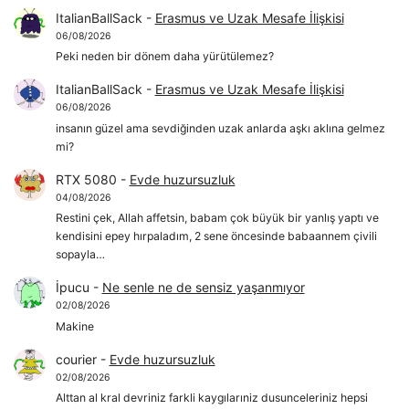
ItalianBallSack
-
Erasmus ve Uzak Mesafe İlişkisi
06/08/2026
Peki neden bir dönem daha yürütülemez?
ItalianBallSack
-
Erasmus ve Uzak Mesafe İlişkisi
06/08/2026
insanın güzel ama sevdiğinden uzak anlarda aşkı aklına gelmez
mi?
RTX 5080
-
Evde huzursuzluk
04/08/2026
Restini çek, Allah affetsin, babam çok büyük bir yanlış yaptı ve
kendisini epey hırpaladım, 2 sene öncesinde babaannem çivili
sopayla…
İpucu
-
Ne senle ne de sensiz yaşanmıyor
02/08/2026
Makine
courier
-
Evde huzursuzluk
02/08/2026
Alttan al kral devriniz farkli kaygılarıniz dusunceleriniz hepsi