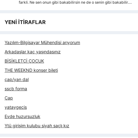
farkli. Ne sen onun gibi bakabilirsin ne de o senin gibi bakabilir.…
YENİ İTİRAFLAR
Yazılım-Bilgisayar Mühendisi arıyorum
Arkadaşlar kaç yaşındasınız
BİSİKLETÇİ ÇOCUK
THE WEEKND konser bileti
çap/yan dal
sscb forma
Çap
yataygecis
Evde huzursuzluk
Ytü girişim kulubu siyah saçlı kız