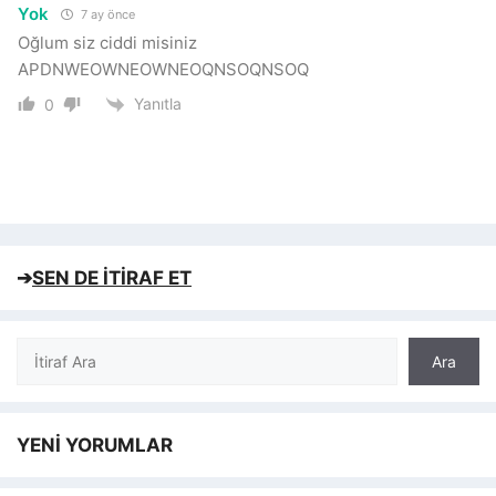
Yok
7 ay önce
Oğlum siz ciddi misiniz
APDNWEOWNEOWNEOQNSOQNSOQ
Yanıtla
0
➔
SEN DE İTİRAF ET
Ara
Ara
YENİ YORUMLAR