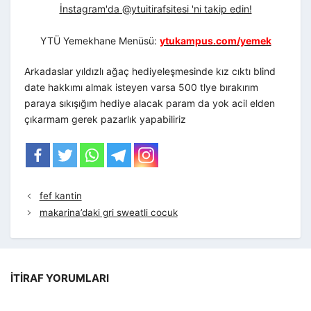
İnstagram'da @ytuitirafsitesi 'ni takip edin!
YTÜ Yemekhane Menüsü:
ytukampus.com/yemek
Arkadaslar yıldızlı ağaç hediyeleşmesinde kız cıktı blind
date hakkımı almak isteyen varsa 500 tlye bırakırım
paraya sıkışığım hediye alacak param da yok acil elden
çıkarmam gerek pazarlık yapabiliriz
fef kantin
makarina’daki gri sweatli cocuk
İTIRAF YORUMLARI