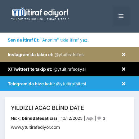
İçeriğe
atla
MENÜ
×
Sen de İtiraf Et:
"Anonim" tıkla itiraf yaz.
×
Instagram'da takip et:
@ytuitirafsitesi
×
X(Twitter)'te takip et:
@ytuitirafsosyal
×
Telegram'da bize katıl:
@ytuitirafsitesi
YILDIZLI AGAC BLIND DATE
Kategoriler
Nick:
blinddatesatıcısı
|
10/12/2025
|
Aşk
|
💬
3
www.ytuitirafediyor.com