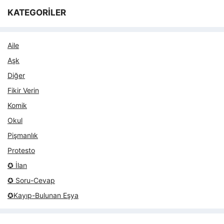
KATEGORİLER
Aile
Aşk
Diğer
Fikir Verin
Komik
Okul
Pişmanlık
Protesto
✪ İlan
✪ Soru-Cevap
✪Kayıp-Bulunan Eşya