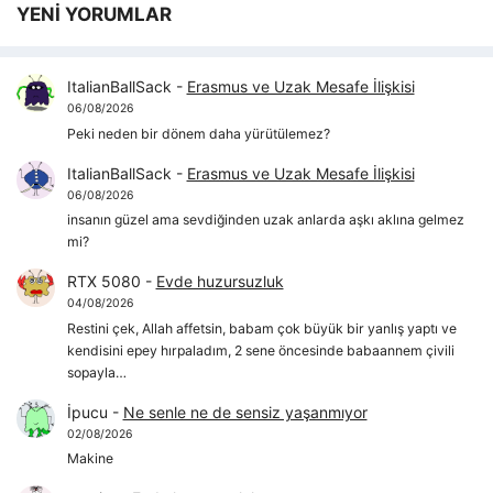
YENİ YORUMLAR
ItalianBallSack
-
Erasmus ve Uzak Mesafe İlişkisi
06/08/2026
Peki neden bir dönem daha yürütülemez?
ItalianBallSack
-
Erasmus ve Uzak Mesafe İlişkisi
06/08/2026
insanın güzel ama sevdiğinden uzak anlarda aşkı aklına gelmez
mi?
RTX 5080
-
Evde huzursuzluk
04/08/2026
Restini çek, Allah affetsin, babam çok büyük bir yanlış yaptı ve
kendisini epey hırpaladım, 2 sene öncesinde babaannem çivili
sopayla…
İpucu
-
Ne senle ne de sensiz yaşanmıyor
02/08/2026
Makine