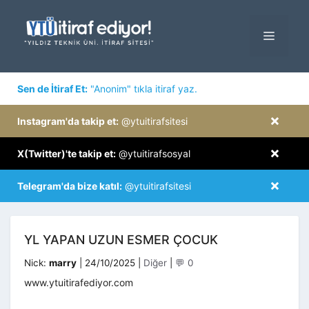
İçeriğe
atla
MENÜ
×
Sen de İtiraf Et:
"Anonim" tıkla itiraf yaz.
×
Instagram'da takip et:
@ytuitirafsitesi
×
X(Twitter)'te takip et:
@ytuitirafsosyal
×
Telegram'da bize katıl:
@ytuitirafsitesi
YL YAPAN UZUN ESMER ÇOCUK
Kategoriler
Nick:
marry
|
24/10/2025
|
Diğer
|
💬 0
www.ytuitirafediyor.com