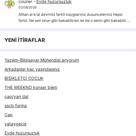
courier
-
Evde huzursuzluk
02/08/2026
Alttan al kral devriniz farkli kaygılarıniz dusunceleriniz hepsi
farkli. Ne sen onun gibi bakabilirsin ne de o senin gibi bakabilir.…
YENİ İTİRAFLAR
Yazılım-Bilgisayar Mühendisi arıyorum
Arkadaşlar kaç yaşındasınız
BİSİKLETÇİ ÇOCUK
THE WEEKND konser bileti
çap/yan dal
sscb forma
Çap
yataygecis
Evde huzursuzluk