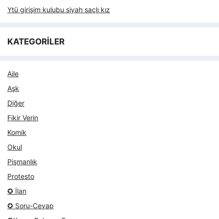
Ytü girişim kulubu siyah saçlı kız
KATEGORİLER
Aile
Aşk
Diğer
Fikir Verin
Komik
Okul
Pişmanlık
Protesto
✪ İlan
✪ Soru-Cevap