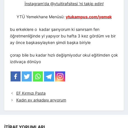
İnstagram'da @ytuitirafsitesi 'ni takip edin!
YTÜ Yemekhane Menüsü:
ytukampus.com/yemek
bu erkeklere o kadar şaırıyorum ki sanırsam fen
öğretmenliğinde yl yapıyor bu hafta 3 kez gördüm ve bir
ay önce başkasıylayken şimdi başka biriyle
çorap bile bu kadar hızlı değişmiyodur okul eğitimden çok
izdivaça dönüyo
EF Kırmızı Pasta
Kadın ev arkadaşı arıyorum
İTIRAF YORUMLARI