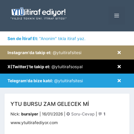
İçeriğe
atla
MENÜ
×
Sen de İtiraf Et:
"Anonim" tıkla itiraf yaz.
×
Instagram'da takip et:
@ytuitirafsitesi
×
X(Twitter)'te takip et:
@ytuitirafsosyal
×
Telegram'da bize katıl:
@ytuitirafsitesi
YTU BURSU ZAM GELECEK MI
Kategoriler
Nick:
bursiyer
|
16/01/2026
|
✪ Soru-Cevap
|
💬
1
www.ytuitirafediyor.com