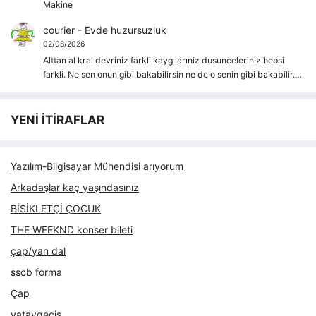
Makine
courier
-
Evde huzursuzluk
02/08/2026
Alttan al kral devriniz farkli kaygılarıniz dusunceleriniz hepsi
farkli. Ne sen onun gibi bakabilirsin ne de o senin gibi bakabilir.…
YENİ İTİRAFLAR
Yazılım-Bilgisayar Mühendisi arıyorum
Arkadaşlar kaç yaşındasınız
BİSİKLETÇİ ÇOCUK
THE WEEKND konser bileti
çap/yan dal
sscb forma
Çap
yataygecis