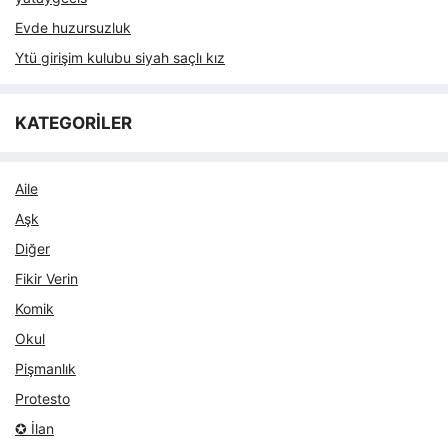
Evde huzursuzluk
Ytü girişim kulubu siyah saçlı kız
KATEGORİLER
Aile
Aşk
Diğer
Fikir Verin
Komik
Okul
Pişmanlık
Protesto
✪ İlan