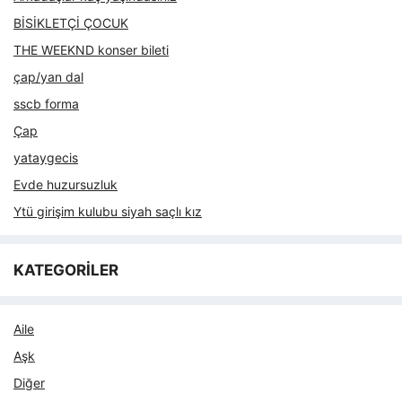
BİSİKLETÇİ ÇOCUK
THE WEEKND konser bileti
çap/yan dal
sscb forma
Çap
yataygecis
Evde huzursuzluk
Ytü girişim kulubu siyah saçlı kız
KATEGORİLER
Aile
Aşk
Diğer