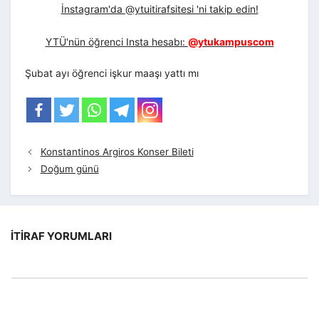
İnstagram'da @ytuitirafsitesi 'ni takip edin!
YTÜ'nün öğrenci Insta hesabı:
@ytukampuscom
Şubat ayı öğrenci işkur maaşı yattı mı
Konstantinos Argiros Konser Bileti
Doğum günü
İTIRAF YORUMLARI