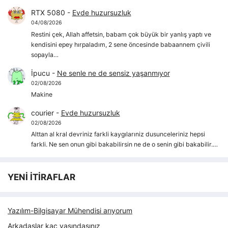
RTX 5080
-
Evde huzursuzluk
04/08/2026
Restini çek, Allah affetsin, babam çok büyük bir yanlış yaptı ve
kendisini epey hırpaladım, 2 sene öncesinde babaannem çivili
sopayla…
İpucu
-
Ne senle ne de sensiz yaşanmıyor
02/08/2026
Makine
courier
-
Evde huzursuzluk
02/08/2026
Alttan al kral devriniz farkli kaygılarıniz dusunceleriniz hepsi
farkli. Ne sen onun gibi bakabilirsin ne de o senin gibi bakabilir.…
YENİ İTİRAFLAR
Yazılım-Bilgisayar Mühendisi arıyorum
Arkadaşlar kaç yaşındasınız