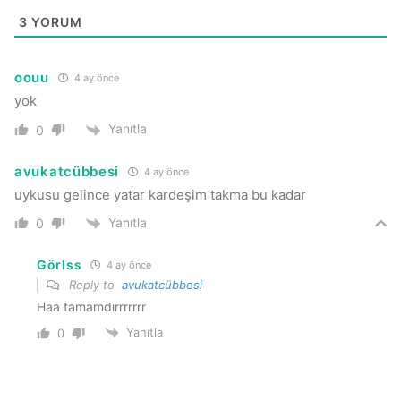
3
YORUM
oouu
4 ay önce
yok
Yanıtla
0
avukatcübbesi
4 ay önce
uykusu gelince yatar kardeşim takma bu kadar
Yanıtla
0
Görlss
4 ay önce
Reply to
avukatcübbesi
Haa tamamdırrrrrrr
Yanıtla
0