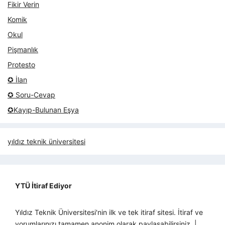
Fikir Verin
Komik
Okul
Pişmanlık
Protesto
✪ İlan
✪ Soru-Cevap
✪Kayıp-Bulunan Eşya
yıldız teknik üniversitesi
YTÜ İtiraf Ediyor
Yıldız Teknik Üniversitesi'nin ilk ve tek itiraf sitesi. İtiraf ve
yorumlarınızı tamamen anonim olarak paylaşabilirsiniz. |