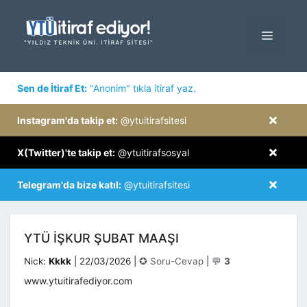
İçeriğe
atla
MENÜ
×
Sen de İtiraf Et:
"Anonim" tıkla itiraf yaz.
×
Instagram'da takip et:
@ytuitirafsitesi
×
X(Twitter)'te takip et:
@ytuitirafsosyal
×
Telegram'da bize katıl:
@ytuitirafsitesi
YTÜ IŞKUR ŞUBAT MAAŞI
Kategoriler
Nick:
Kkkk
|
22/03/2026
|
✪ Soru-Cevap
|
💬
3
www.ytuitirafediyor.com