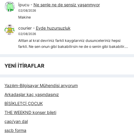
İpucu
-
Ne senle ne de sensiz yaşanmıyor
02/08/2026
Makine
courier
-
Evde huzursuzluk
02/08/2026
Alttan al kral devriniz farkli kaygılarıniz dusunceleriniz hepsi
farkli. Ne sen onun gibi bakabilirsin ne de o senin gibi bakabilir.…
YENİ İTİRAFLAR
Yazılım-Bilgisayar Mühendisi arıyorum
Arkadaşlar kaç yaşındasınız
BİSİKLETÇİ ÇOCUK
THE WEEKND konser bileti
çap/yan dal
sscb forma