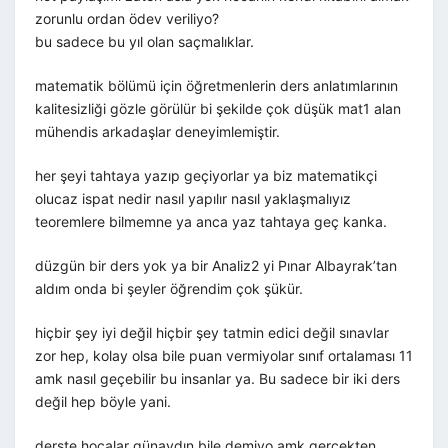
zorunlu ordan ödev veriliyo?
bu sadece bu yıl olan saçmalıklar.
matematik bölümü için öğretmenlerin ders anlatımlarının
kalitesizliği gözle görülür bi şekilde çok düşük mat1 alan
mühendis arkadaşlar deneyimlemiştir.
her şeyi tahtaya yazıp geçiyorlar ya biz matematikçi
olucaz ispat nedir nasıl yapılır nasıl yaklaşmalıyız
teoremlere bilmemne ya anca yaz tahtaya geç kanka.
düzgün bir ders yok ya bir Analiz2 yi Pınar Albayrak’tan
aldım onda bi şeyler öğrendim çok şükür.
hiçbir şey iyi değil hiçbir şey tatmin edici değil sınavlar
zor hep, kolay olsa bile puan vermiyolar sınıf ortalaması 11
amk nasıl geçebilir bu insanlar ya. Bu sadece bir iki ders
değil hep böyle yani.
derste hocalar günaydın bile demiyo amk gerçekten