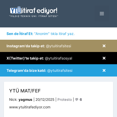
İçeriğe
atla
MENÜ
×
Sen de İtiraf Et:
"Anonim" tıkla itiraf yaz.
×
Instagram'da takip et:
@ytuitirafsitesi
×
X(Twitter)'te takip et:
@ytuitirafsosyal
×
Telegram'da bize katıl:
@ytuitirafsitesi
YTÜ MAT/FEF
Kategoriler
Nick:
yagmus
|
20/12/2025
|
Protesto
|
💬
6
www.ytuitirafediyor.com