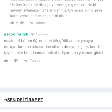
Üstüne üstlük de dilekçe vermek için gidenlere siz bi
şeyden anlamazsınız falan denmiş. Oh ne ala biri bi şeye
karar versin herkes onun esiri olsun
Yanıtla
2
aerodinamik
7 ay önce
maalesef bölüm öğrencileri ılık g0tlü adamı yalayıp
duruyorlar ama arkasından söven de aynı kişiler. kendi
tayfası bile bu adamdan nefret ediyor ama yakındır gidici
Yanıtla
1
➔
SEN DE İTİRAF ET