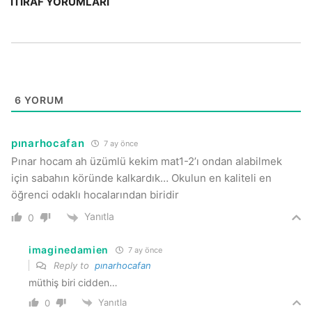
İTIRAF YORUMLARI
6
YORUM
pınarhocafan
7 ay önce
Pınar hocam ah üzümlü kekim mat1-2’ı ondan alabilmek
için sabahın köründe kalkardık… Okulun en kaliteli en
öğrenci odaklı hocalarından biridir
Yanıtla
0
imaginedamien
7 ay önce
Reply to
pınarhocafan
müthiş biri cidden…
Yanıtla
0