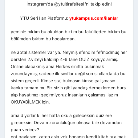
İnstagram'da @ytuitirafsitesi 'ni takip edin!
YTÜ Seri İlan Platformu:
ytukampus.com/ilanlar
yeminle bıktım bu okuldan bıktım bu fakülteden bıktım bu
bölümden bıktım bu hocalardan.
ne aptal sistemler var ya. Neymiş efendim fefmodmuş her
dersten 2.vizeyi kaldırıp 4-6 tane QUİZ koyuyolarmış.
Online olacakmış ama Herkes sınıfta bulunmak
zorundaymış, sadece ilk sınıflar değil son sınıflarda da bu
sistem geçerli. Kimse staj bulmasın kimse çalışmasın
kanka tamam mı. Biz sizin gibi yandaş derneklerden burs
alıp hayatımızı geçirmiyoruz insanların çalışması lazım
OKUYABİLMEK için.
ama diyorlar ki her hafta okula geleceksin quizlere
gireceksin. Devam zorunluluğun olmasa bile devamdan
puan vericez?
not paylaşımı zaten asla yok hocanın kendi kitabını almak