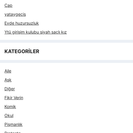
Çap
yataygecis
Evde huzursuzluk
Ytü girişim kulubu siyah saçlı kız
KATEGORİLER
Aile
Aşk
Diğer
Fikir Verin
Komik
Okul
Pişmanlık