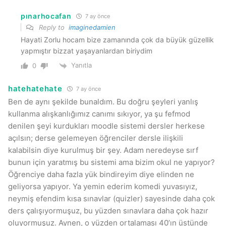
pınarhocafan
7 ay önce
Reply to
imaginedamien
Hayati Zorlu hocam bize zamanında çok da büyük güzellik
yapmıştır bizzat yaşayanlardan biriydim
Yanıtla
0
hatehatehate
7 ay önce
Ben de aynı şekilde bunaldım. Bu doğru şeyleri yanlış
kullanma alışkanlığımız canımı sıkıyor, ya şu fefmod
denilen şeyi kurdukları moodle sistemi dersler herkese
açılsın; derse gelemeyen öğrenciler dersle ilişkili
kalabilsin diye kurulmuş bir şey. Adam neredeyse sırf
bunun için yaratmış bu sistemi ama bizim okul ne yapıyor?
Öğrenciye daha fazla yük bindireyim diye elinden ne
geliyorsa yapıyor. Ya yemin ederim komedi yuvasıyız,
neymiş efendim kısa sınavlar (quizler) sayesinde daha çok
ders çalışıyormuşuz, bu yüzden sınavlara daha çok hazır
oluyormuşuz. Aynen, o yüzden ortalaması 40’ın üstünde