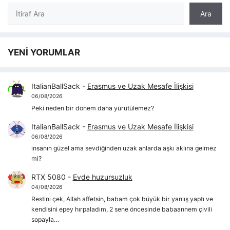
Ara
Ara
YENİ YORUMLAR
ItalianBallSack
-
Erasmus ve Uzak Mesafe İlişkisi
06/08/2026
Peki neden bir dönem daha yürütülemez?
ItalianBallSack
-
Erasmus ve Uzak Mesafe İlişkisi
06/08/2026
insanın güzel ama sevdiğinden uzak anlarda aşkı aklına gelmez
mi?
RTX 5080
-
Evde huzursuzluk
04/08/2026
Restini çek, Allah affetsin, babam çok büyük bir yanlış yaptı ve
kendisini epey hırpaladım, 2 sene öncesinde babaannem çivili
sopayla…