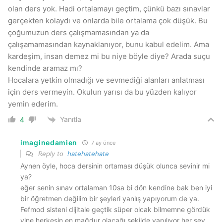
olan ders yok. Hadi ortalamayı geçtim, çünkü bazı sınavlar
gerçekten kolaydı ve onlarda bile ortalama çok düşük. Bu
çoğumuzun ders çalışmamasından ya da
çalışamamasından kaynaklanıyor, bunu kabul edelim. Ama
kardeşim, insan demez mi bu niye böyle diye? Arada suçu
kendinde aramaz mı?
Hocalara yetkin olmadığı ve sevmediği alanları anlatması
için ders vermeyin. Okulun yarısı da bu yüzden kalıyor
yemin ederim.
Yanıtla
4
imaginedamien
7 ay önce
Reply to
hatehatehate
Aynen öyle, hoca dersinin ortaması düşük olunca sevinir mi
ya?
eğer senin sınav ortalaman 10sa bi dön kendine bak ben iyi
bir öğretmen değilim bir şeyleri yanlış yapıyorum de ya.
Fefmod sisteni dijitale geçtik süper olcak bilmemne gördük
yine herkesin en mağdur olacağı şekilde yapılıyor her şey.