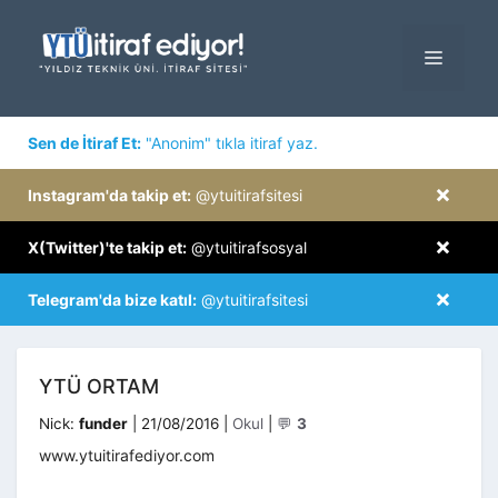
İçeriğe
atla
MENÜ
×
Sen de İtiraf Et:
"Anonim" tıkla itiraf yaz.
×
Instagram'da takip et:
@ytuitirafsitesi
×
X(Twitter)'te takip et:
@ytuitirafsosyal
×
Telegram'da bize katıl:
@ytuitirafsitesi
YTÜ ORTAM
Kategoriler
Nick:
funder
|
21/08/2016
|
Okul
|
💬
3
www.ytuitirafediyor.com