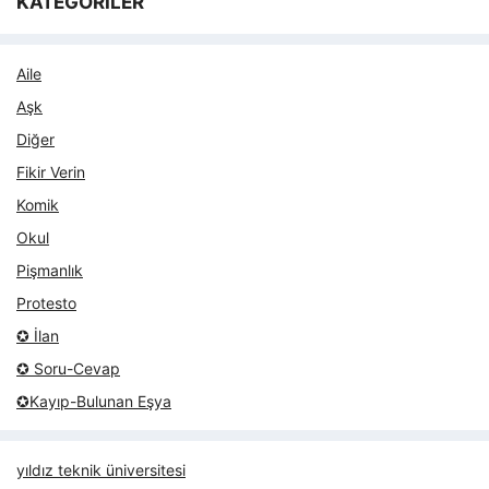
KATEGORİLER
Aile
Aşk
Diğer
Fikir Verin
Komik
Okul
Pişmanlık
Protesto
✪ İlan
✪ Soru-Cevap
✪Kayıp-Bulunan Eşya
yıldız teknik üniversitesi