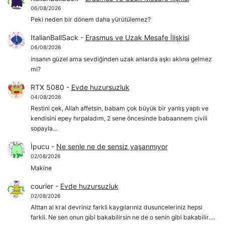
06/08/2026
Peki neden bir dönem daha yürütülemez?
ItalianBallSack
-
Erasmus ve Uzak Mesafe İlişkisi
06/08/2026
insanın güzel ama sevdiğinden uzak anlarda aşkı aklına gelmez
mi?
RTX 5080
-
Evde huzursuzluk
04/08/2026
Restini çek, Allah affetsin, babam çok büyük bir yanlış yaptı ve
kendisini epey hırpaladım, 2 sene öncesinde babaannem çivili
sopayla…
İpucu
-
Ne senle ne de sensiz yaşanmıyor
02/08/2026
Makine
courier
-
Evde huzursuzluk
02/08/2026
Alttan al kral devriniz farkli kaygılarıniz dusunceleriniz hepsi
farkli. Ne sen onun gibi bakabilirsin ne de o senin gibi bakabilir.…