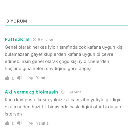
3
YORUM
PattezKral
9 yıl önce
Genel olarak herkes iyidir sınıfında çok kafana uygun kişi
bulamazsan gayet klüplerden kafana uygun bi çevre
edinebilirsin genel olarak çoğu kişi iyidir.nelerden
hoşlandığına neleri sevdiğine göre değişir
Yanıtla
0
Akilvermekgibiolmasin
9 yıl önce
Koca kampuste kesin yalniz kalicam zihniyetiyle girdigin
okula neden hazirlik binasinda basladigini otur bi dusun
istersen
Yanıtla
0