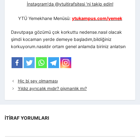
İnstagram'da @ytuitirafsitesi 'ni takip edin!
YTÜ Yemekhane Menüsü:
ytukampus.com/yemek
Davutpaşa gözümü çok korkuttu nedense.nasıl olacak
şimdi kocaman yerde demeye başladım,bildiğiniz
korkuyorum.nasıldır ortam genel anlamda biriniz anlatsın
Hiç bi şey olmaması
Yıldız ayrıcalık mıdır? pişmanlık mı?
İTIRAF YORUMLARI