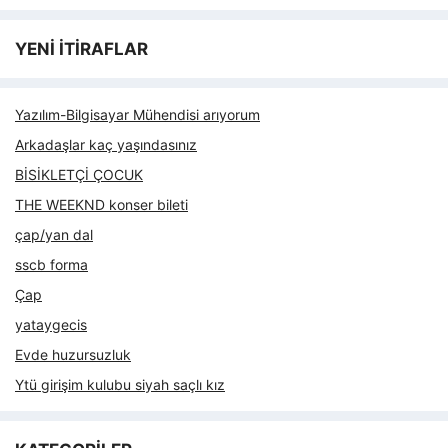
YENİ İTİRAFLAR
Yazılım-Bilgisayar Mühendisi arıyorum
Arkadaşlar kaç yaşındasınız
BİSİKLETÇİ ÇOCUK
THE WEEKND konser bileti
çap/yan dal
sscb forma
Çap
yataygecis
Evde huzursuzluk
Ytü girişim kulubu siyah saçlı kız