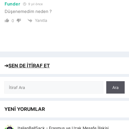
Funder
9 yıl önce
Düşenemedim neden ?
Yanıtla
0
➔
SEN DE İTİRAF ET
Ara
Ara
YENİ YORUMLAR
ItalianBallSack
-
Erasmus ve Uzak Mesafe İlişkisi