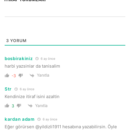
3
YORUM
bosbirakiniz
6 ay önce
harbi yazsinlar da tanisalim
Yanıtla
-3
Str
6 ay önce
Kendinize itiraf isini azaltin
Yanıtla
3
kardan adam
6 ay önce
Eğer görürsen @yildizli1911 hesabına yazabilirsin. Öyle