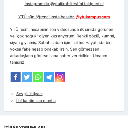
İnstagram'da @ytuitirafsitesi 'ni takip edin!
YTÜ'nün öğrenci Insta hesabı:
@ytukampuscom
YTÜ resmi hesabının son videosunda ilk sırada görünen
ve “çok soğuk” diyen kızı arıyorum. Renkli gözlü, kumral,
siyah giyinmiş. Sabah sabah içimi ısıttın. Hayatında biri
yoksa fake hesap bırakabilirsin. Sen görmezsen
arkadaşların görürse sana haber verebilirler. Umarım
tanışırız
Sevgili ihtiyacı
İibf kantin sarı montlu
İTIRAF YORUMLARI