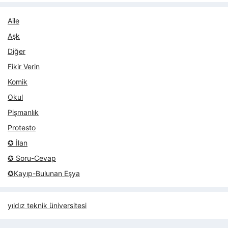
Aile
Aşk
Diğer
Fikir Verin
Komik
Okul
Pişmanlık
Protesto
✪ İlan
✪ Soru-Cevap
✪Kayıp-Bulunan Eşya
yıldız teknik üniversitesi