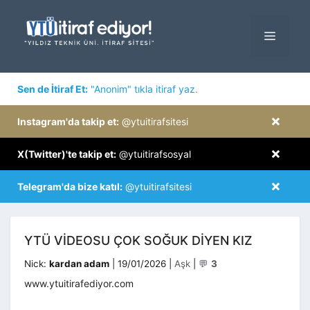
İçeriğe
atla
MENÜ
×
Sen de İtiraf Et:
"Anonim" tıkla itiraf yaz.
×
Instagram'da takip et:
@ytuitirafsitesi
×
X(Twitter)'te takip et:
@ytuitirafsosyal
×
Telegram'da bize katıl:
@ytuitirafsitesi
YTÜ VIDEOSU ÇOK SOĞUK DIYEN KIZ
Kategoriler
Nick:
kardan adam
|
19/01/2026
|
Aşk
|
💬
3
www.ytuitirafediyor.com