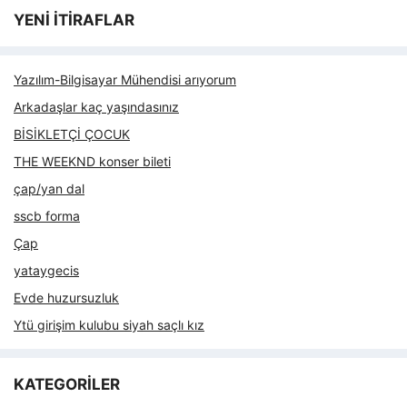
YENİ İTİRAFLAR
Yazılım-Bilgisayar Mühendisi arıyorum
Arkadaşlar kaç yaşındasınız
BİSİKLETÇİ ÇOCUK
THE WEEKND konser bileti
çap/yan dal
sscb forma
Çap
yataygecis
Evde huzursuzluk
Ytü girişim kulubu siyah saçlı kız
KATEGORİLER