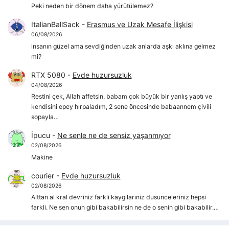
Peki neden bir dönem daha yürütülemez?
ItalianBallSack
-
Erasmus ve Uzak Mesafe İlişkisi
06/08/2026
insanın güzel ama sevdiğinden uzak anlarda aşkı aklına gelmez
mi?
RTX 5080
-
Evde huzursuzluk
04/08/2026
Restini çek, Allah affetsin, babam çok büyük bir yanlış yaptı ve
kendisini epey hırpaladım, 2 sene öncesinde babaannem çivili
sopayla…
İpucu
-
Ne senle ne de sensiz yaşanmıyor
02/08/2026
Makine
courier
-
Evde huzursuzluk
02/08/2026
Alttan al kral devriniz farkli kaygılarıniz dusunceleriniz hepsi
farkli. Ne sen onun gibi bakabilirsin ne de o senin gibi bakabilir.…